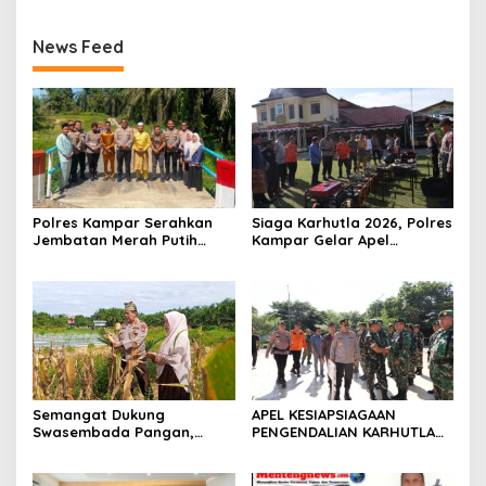
News Feed
Polres Kampar Serahkan
Siaga Karhutla 2026, Polres
Jembatan Merah Putih
Kampar Gelar Apel
Presisi Hasil Renovasi ke
Bersama TNI dan Instansi
Warga Pulau Jambu Kuok
Terkait
Semangat Dukung
APEL KESIAPSIAGAAN
Swasembada Pangan,
PENGENDALIAN KARHUTLA
Kapolsek Kampar Turun
KABUPATEN ROKAN HILIR
Langsung Panen Jagung di
TAHUN 2026, PERKUAT
Sendayan
SINERGI HADAPI MUSIM