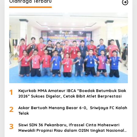
Olahraga Terbaru
1
Kejurkab MMA Amateur IBCA “Boedak Betumbuk Siak
2026” Sukses Digelar, Cetak Bibit Atlet Berprestasi
2
Askar Bertuah Menang Besar 6-0, Sriwijaya FC Kalah
Telak
3
Siswi SDN 36 Pekanbaru, Ifrassel Cinta Maheswari
Mewakili Propinsi Riau dalam O2SN tingkat Nasional
2025 di Cabor Senam Putri