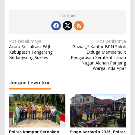
Ikuti Kami
N
Pos sebelumnya
Pos berikutnya
Acara Sosialisasi FAJI
Gawat,,!! Kantor BPN Solok
a
Kabupaten Tangerang
Diduga Mempersulit
v
Berlangsung Sukses
Pengurusan Sertifikat Tanah
Nagari Alahan Panjang
i
Warga, Ada Apa?
g
Jangan Lewatkan
a
s
i
p
o
s
Polres Kampar Serahkan
Siaga Karhutla 2026, Polres