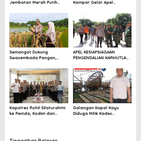
Jembatan Merah Putih
Kampar Gelar Apel
Presisi Hasil Renovasi ke
Bersama TNI dan Instansi
Warga Pulau Jambu Kuok
Terkait
Semangat Dukung
APEL KESIAPSIAGAAN
Swasembada Pangan,
PENGENDALIAN KARHUTLA
Kapolsek Kampar Turun
KABUPATEN ROKAN HILIR
Langsung Panen Jagung di
TAHUN 2026, PERKUAT
Sendayan
SINERGI HADAPI MUSIM
KEMARAU DAN POTENSI EL
NINO
Kapolres Rohil Silaturahmi
Galangan Kapal Kayu
ke Pemda, Kodim dan
Diduga Milik Kades
Kejari, Perkuat Sinergitas
Serapung Bernama Rocki
dan Soliditas Antar Instansi
Menuai Sorotan,
Masyarakat Menilai Bahan
Material Kapal Kayu
Tinggalkan Balasan