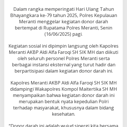
e
r
Dalam rangka memperingati Hari Ulang Tahun
a
Bhayangkara ke-79 tahun 2025, Polres Kepulauan
n
Meranti menggelar kegiatan donor darah
t
i
bertempat di Rupatama Polres Meranti, Senin
G
(16/06/2025) pagi.
e
l
Kegiatan sosial ini dipimpin langsung oleh Kapolres
a
Meranti AKBP Aldi Alfa Faroqi SH SIK MH dan diikuti
r
D
oleh seluruh personel Polres Meranti serta
o
berbagai instansi eksternal yang turut hadir dan
n
berpartisipasi dalam kegiatan donor darah ini.
o
r
Kapolres Meranti AKBP Aldi Alfa Faroqi SH SIK MH
D
a
didampingi Wakapolres Kompol Maitertika SH MH
r
menyampaikan bahwa kegiatan donor darah ini
a
merupakan bentuk nyata kepedulian Polri
h
terhadap masyarakat, khususnya dalam bidang
kesehatan.
“Donor darah ini adalah wujud sinergi kita bersama