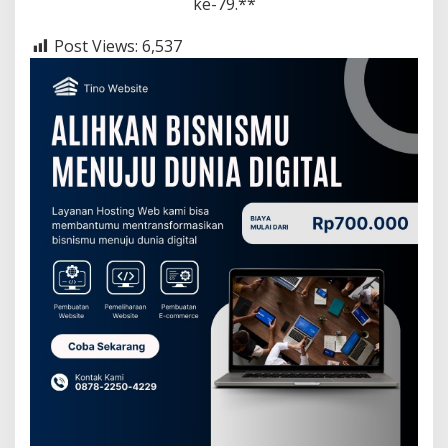
ke-79.**
Post Views:
6,537