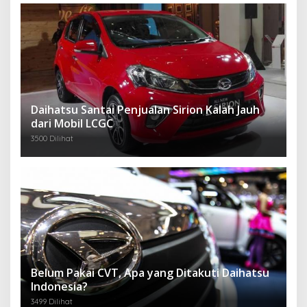
Daihatsu Santai Penjualan Sirion Kalah Jauh
dari Mobil LCGC
3500 Dilihat
Belum Pakai CVT, Apa yang Ditakuti Daihatsu
Indonesia?
3499 Dilihat