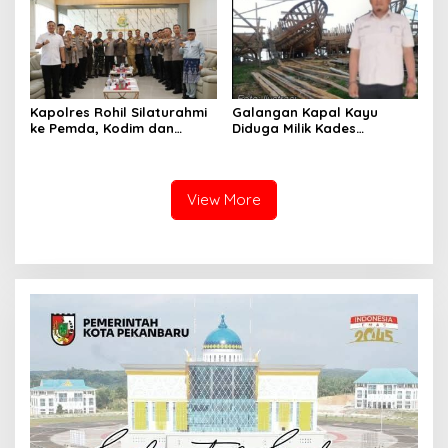
KEMARAU DAN POTENSI EL
NINO
Kapolres Rohil Silaturahmi
Galangan Kapal Kayu
ke Pemda, Kodim dan
Diduga Milik Kades
Kejari, Perkuat Sinergitas
Serapung Bernama Rocki
dan Soliditas Antar Instansi
Menuai Sorotan,
Masyarakat Menilai Bahan
Material Kapal Kayu
View More
Diduga dari Hasil Ilegal
Logging