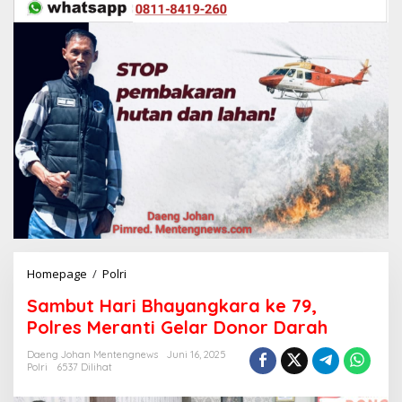
Homepage
/
Polri
S
a
Sambut Hari Bhayangkara ke 79,
m
b
Polres Meranti Gelar Donor Darah
u
t
Daeng Johan Mentengnews
Juni 16, 2025
Polri
6537 Dilihat
H
a