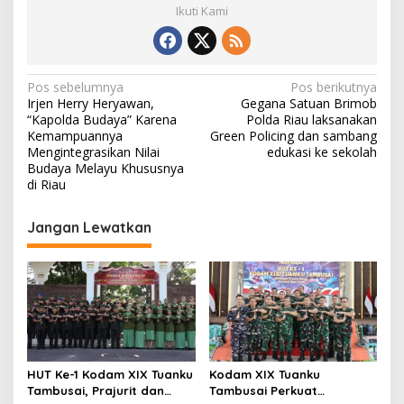
Ikuti Kami
N
Pos sebelumnya
Pos berikutnya
Irjen Herry Heryawan,
Gegana Satuan Brimob
a
“Kapolda Budaya” Karena
Polda Riau laksanakan
v
Kemampuannya
Green Policing dan sambang
Mengintegrasikan Nilai
edukasi ke sekolah
i
Budaya Melayu Khususnya
di Riau
g
a
Jangan Lewatkan
s
i
p
o
s
HUT Ke-1 Kodam XIX Tuanku
Kodam XIX Tuanku
Tambusai, Prajurit dan
Tambusai Perkuat