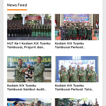
News Feed
HUT Ke-1 Kodam XIX Tuanku
Kodam XIX Tuanku
Tambusai, Prajurit dan
Tambusai Perkuat
Persit Khidmatkan
Kepedulian Sosial Melalui
Penghormatan di TMP
Donor Darah HUT Ke-1
Kusuma Dharma
Kodam XIX Tuanku
Kodam XIX Tuanku
Tambusai Sambut Audit
Tambusai Perkuat Tata
Kinerja Itjen TNI, Ketua Tim
Kelola Aset Negara, Tim IV
Tegaskan Akurasi Data Jadi
Satgas BMN Resmi Mulai
Kunci
Penatausahaan Sesi II TA
2026