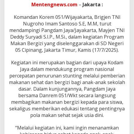
d
Mentengnews.com
–
Jakarta :
a
m
Komandan Korem 051/Wijayakarta, Brigjen TNI
J
a
Nugroho Imam Santoso S.E, M.M, turut
y
mendampingi Pangdam Jaya/Jayakarta, Mayjen TNI
a
Deddy Suryadi S.I.P., M.Si., dalam kegiatan Program
D
Makan Bergizi yang diselenggarakan di SD Negeri
a
05 Cipinang, Jakarta Timur, Kamis (17/7/2025).
l
a
m
Kegiatan ini merupakan bagian dari upaya Kodam
P
Jaya dalam mendukung program nasional
r
percepatan penurunan stunting melalui pemberian
o
makanan sehat dan bergizi bagi anak-anak sekolah
g
r
dasar. Dalam kunjungannya, Pangdam Jaya
a
bersama Danrem 051/Wkt secara langsung
m
membagikan makanan bergizi kepada para siswa,
M
sekaligus memberikan edukasi tentang pentingnya
a
k
pola makan sehat sejak usia dini.
a
n
“Melalui kegiatan ini, kami ingin menanamkan
B