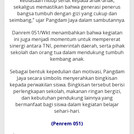
kebiasaan hidup sehat kepada anak-anak,
e
sekaligus memastikan bahwa generasi penerus
r
g
bangsa tumbuh dengan gizi yang cukup dan
i
seimbang,” ujar Pangdam Jaya dalam sambutannya.
z
i
Danrem 051/Wkt menambahkan bahwa kegiatan
d
ini juga menjadi momentum untuk mempererat
i
S
sinergi antara TNI, pemerintah daerah, serta pihak
D
sekolah dan orang tua dalam mendukung tumbuh
N
kembang anak.
0
5
Sebagai bentuk kepedulian dan motivasi, Pangdam
C
i
Jaya secara simbolis menyerahkan bingkisan
p
kepada perwakilan siswa. Bingkisan tersebut berisi
i
perlengkapan sekolah, makanan ringan bergizi,
n
dan kebutuhan pendukung lainnya yang
a
bermanfaat bagi siswa dalam kegiatan belajar
n
g
sehari-hari.
J
a
(Penrem 051)
k
a