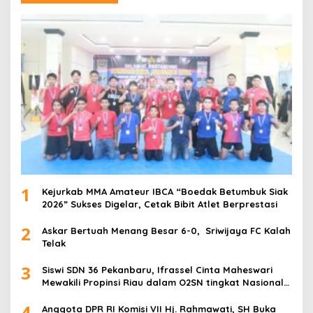
1
Kejurkab MMA Amateur IBCA “Boedak Betumbuk Siak
2026” Sukses Digelar, Cetak Bibit Atlet Berprestasi
2
Askar Bertuah Menang Besar 6-0, Sriwijaya FC Kalah
Telak
3
Siswi SDN 36 Pekanbaru, Ifrassel Cinta Maheswari
Mewakili Propinsi Riau dalam O2SN tingkat Nasional
2025 di Cabor Senam Putri
4
Anggota DPR RI Komisi VII Hj. Rahmawati, SH Buka