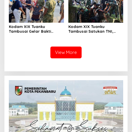
Kodam XIX Tuanku
Kodam XIX Tuanku
Tambusai Gelar Bakti
Tambusai Satukan TNI,
Kesehatan, 428 Warga Ikuti
Polri dan Masyarakat
Screening Operasi Gratis
Bersihkan Terminal AKAP
dan Pelabuhan Sei Duku
View More