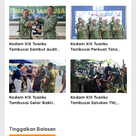
Persit Khidmatkan
Kepedulian Sosial Melalui
Penghormatan di TMP
Donor Darah HUT Ke-1
Kusuma Dharma
Kodam XIX Tuanku
Kodam XIX Tuanku
Tambusai Sambut Audit
Tambusai Perkuat Tata
Kinerja Itjen TNI, Ketua Tim
Kelola Aset Negara, Tim IV
Tegaskan Akurasi Data Jadi
Satgas BMN Resmi Mulai
Kunci
Penatausahaan Sesi II TA
2026
Kodam XIX Tuanku
Kodam XIX Tuanku
Tambusai Gelar Bakti
Tambusai Satukan TNI,
Kesehatan, 428 Warga Ikuti
Polri dan Masyarakat
Screening Operasi Gratis
Bersihkan Terminal AKAP
dan Pelabuhan Sei Duku
Tinggalkan Balasan