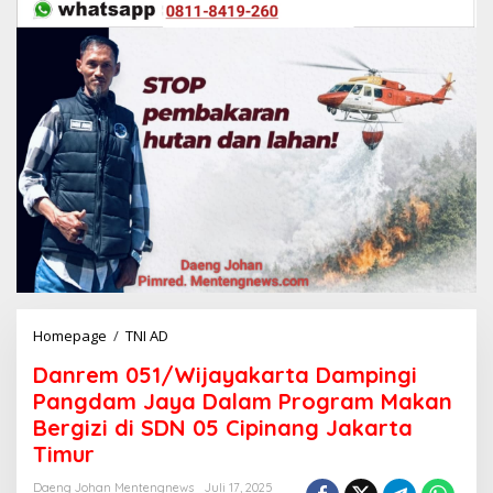
Homepage
/
TNI AD
D
a
Danrem 051/Wijayakarta Dampingi
n
r
Pangdam Jaya Dalam Program Makan
e
Bergizi di SDN 05 Cipinang Jakarta
m
Timur
0
5
Daeng Johan Mentengnews
Juli 17, 2025