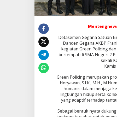
e
e
n
P
o
l
Mentengnew
i
c
Detasemen Gegana Satuan Bri
i
Danden Gegana AKBP Frank
n
kegiatan Green Policing da
g
d
bertempat di SMA Negeri 2 Pe
a
sekali 
n
Kamis 
s
a
Green Policing merupakan prog
m
b
Heryawan, S.I.K., M.H., M.Hu
a
humanis dalam menjaga ket
n
lingkungan hidup serta kon
g
yang adaptif terhadap tanta
e
d
u
Sebagai bentuk nyata dukung
k
kegiatan tersebut untuk pend