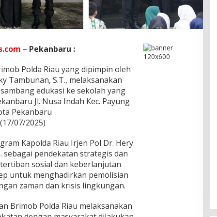
s.com
–
Pekanbaru :
mob Polda Riau yang dipimpin oleh
y Tambunan, S.T., melaksanakan
n sambang edukasi ke sekolah yang
kanbaru Jl. Nusa Indah Kec. Payung
Kota Pekanbaru
(17/07/2025)
ram Kapolda Riau Irjen Pol Dr. Hery
m. sebagai pendekatan strategis dan
ertiban sosial dan keberlanjutan
sep untuk menghadirkan pemolisian
ngan zaman dan krisis lingkungan.
an Brimob Polda Riau melaksanakan
ekatan dengan masyarakat dilakukan