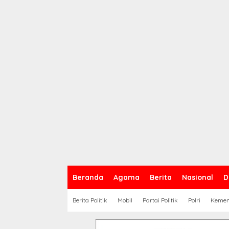
Beranda
Agama
Berita
Nasional
D
Berita Politik
Mobil
Partai Politik
Polri
Keme