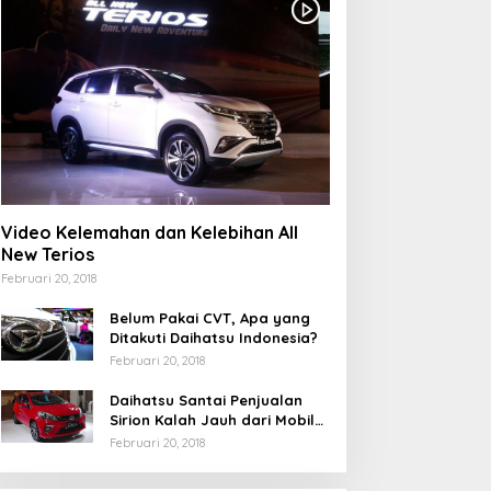
Video Kelemahan dan Kelebihan All
New Terios
Februari 20, 2018
Belum Pakai CVT, Apa yang
Ditakuti Daihatsu Indonesia?
Februari 20, 2018
Daihatsu Santai Penjualan
Sirion Kalah Jauh dari Mobil
LCGC
Februari 20, 2018