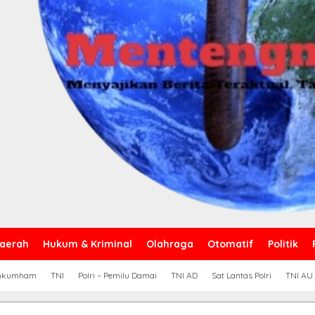
aerah
Hukum & Kriminal
Olahraga
Otomatif
Politik
nkumham
TNI
Polri – Pemilu Damai
TNI AD
Sat Lantas Polri
TNI AU