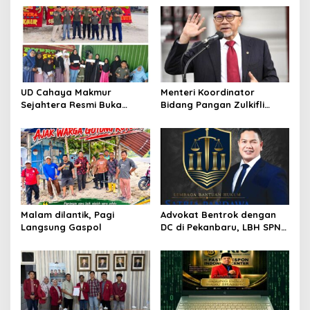
i
p
o
s
UD Cahaya Makmur
Menteri Koordinator
Sejahtera Resmi Buka
Bidang Pangan Zulkifli
Lokasi Baru di Pekanbaru,
Hasan Aktif Mendorong
Santuni 20 Anak Yatim
Seluruh Program
Pemerintahan Presiden RI
H. Prabowo Subianto
Malam dilantik, Pagi
Advokat Bentrok dengan
Langsung Gaspol
DC di Pekanbaru, LBH SPN
Desak Polda Riau Usut
Dugaan Premanisme