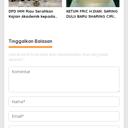
DPD IMM Riau Serahkan
KETUM FRIC H.DIAN: SARING
Kajian Akademik kepada
DULU BARU SHARING CIRI
DPD RI, Desak Perjuangkan
ORANG BIJAK BERMEDIA
Keadilan bagi Provinsi Riau
SOSIAL
Tinggalkan Balasan
Alamat email Anda tidak akan dipublikasikan.
Ruas yang wajib
ditandai
*