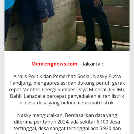
D
M
T
r
a
n
s
f
o
r
m
a
Mentengnews.com
–
Jakarta :
s
i
Analis Politik dan Pemerhati Sosial, Nasky Putra
D
e
Tandjung, mengapresiasi dan dukung penuh gerak
s
cepat Menteri Energi Sumber Daya Mineral (ESDM),
a
Bahlil Lahadalia percepat penyediakan aliran listrik
W
di desa-desa yang belum menikmati listrik.
u
j
u
Nasky menguraikan, Berdasarkan data yang
d
diterima per tahun 2024, ada sekitar 6.100 desa
k
tertinggal, desa sangat tertinggal ada 3.920 dan
a