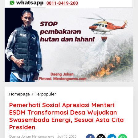
Homepage
/
Terpopuler
P
e
Pemerhati Sosial Apresiasi Menteri
m
e
ESDM Transformasi Desa Wujudkan
r
Swasembada Energi, Sesuai Asta Cita
h
Presiden
a
t
Daeng Johan Mentengnews
Juli 15, 2025