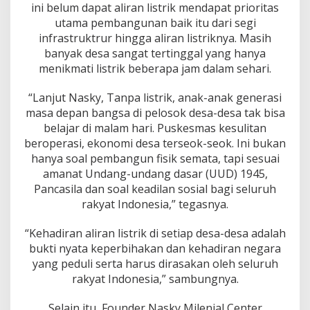
s
ini belum dapat aliran listrik mendapat priori­tas
t
utama pembangunan baik itu dari segi
a
infrastruktrur hingga aliran listriknya. Masih
C
banyak desa sangat tertinggal yang hanya
i
menikmati listrik beberapa jam dalam sehari.
t
a
P
“Lanjut Nasky, Tanpa listrik, anak-anak generasi
r
masa depan bangsa di pelosok desa-desa tak bisa
e
belajar di malam hari. Puskesmas kesulitan
s
beroperasi, ekonomi desa terseok-seok. Ini bukan
i
d
hanya soal pembangun fisik semata, tapi sesuai
e
amanat Undang-undang dasar (UUD) 1945,
n
Pancasila dan soal keadilan sosial bagi seluruh
rakyat Indonesia,” tegasnya.
“Kehadiran aliran listrik di setiap desa-desa adalah
bukti nyata keperbihakan dan kehadiran negara
yang peduli serta harus dirasakan oleh seluruh
rakyat Indonesia,” sambungnya.
Selain itu, Founder Nasky Milenial Center