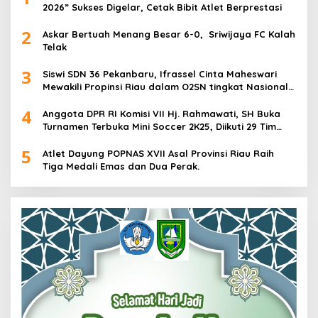
2026” Sukses Digelar, Cetak Bibit Atlet Berprestasi
2
Askar Bertuah Menang Besar 6-0, Sriwijaya FC Kalah
Telak
3
Siswi SDN 36 Pekanbaru, Ifrassel Cinta Maheswari
Mewakili Propinsi Riau dalam O2SN tingkat Nasional
2025 di Cabor Senam Putri
4
Anggota DPR RI Komisi VII Hj. Rahmawati, SH Buka
Turnamen Terbuka Mini Soccer 2K25, Diikuti 29 Tim
Pria dan Wanita di Kalimantan Utara
5
Atlet Dayung POPNAS XVII Asal Provinsi Riau Raih
Tiga Medali Emas dan Dua Perak.