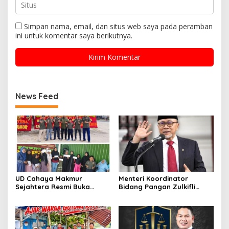
Simpan nama, email, dan situs web saya pada peramban
ini untuk komentar saya berikutnya.
News Feed
UD Cahaya Makmur
Menteri Koordinator
Sejahtera Resmi Buka
Bidang Pangan Zulkifli
Lokasi Baru di Pekanbaru,
Hasan Aktif Mendorong
Santuni 20 Anak Yatim
Seluruh Program
Pemerintahan Presiden RI
H. Prabowo Subianto