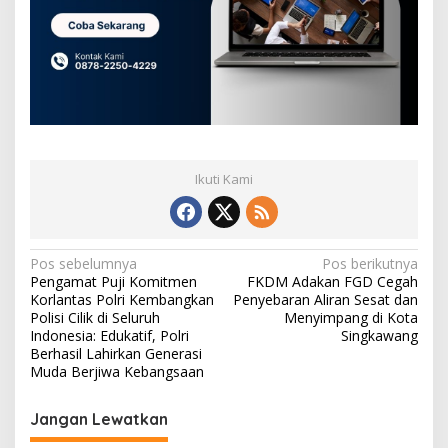
Ikuti Kami
N
Pos sebelumnya
Pos berikutnya
Pengamat Puji Komitmen
FKDM Adakan FGD Cegah
a
Korlantas Polri Kembangkan
Penyebaran Aliran Sesat dan
v
Polisi Cilik di Seluruh
Menyimpang di Kota
Indonesia: Edukatif, Polri
Singkawang
i
Berhasil Lahirkan Generasi
Muda Berjiwa Kebangsaan
g
a
Jangan Lewatkan
s