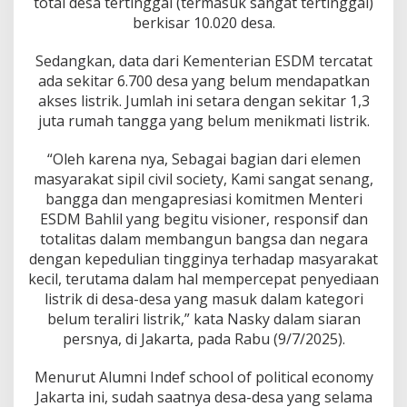
total desa tertinggal (termasuk sangat tertinggal)
n
berkisar 10.020 desa.
S
w
a
Sedangkan, data dari Kementerian ESDM tercatat
s
ada sekitar 6.700 desa yang belum mendapatkan
e
akses listrik. Jumlah ini setara dengan sekitar 1,3
m
juta rumah tangga yang belum menikmati listrik.
b
a
d
“Oleh karena nya, Sebagai bagian dari elemen
a
masyarakat sipil civil society, Kami sangat senang,
E
bangga dan mengapresiasi komitmen Menteri
n
ESDM Bahlil yang begitu visioner, responsif dan
e
r
totalitas dalam membangun bangsa dan negara
g
dengan kepedulian tingginya terhadap masyarakat
i
kecil, terutama dalam hal mempercepat penyediaan
,
listrik di desa-desa yang masuk dalam kategori
S
e
belum teraliri listrik,” kata Nasky dalam siaran
s
persnya, di Jakarta, pada Rabu (9/7/2025).
u
a
Menurut Alumni Indef school of political economy
i
Jakarta ini, sudah saat­nya desa-desa yang selama
A