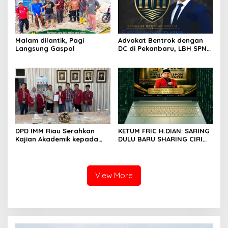
Malam dilantik, Pagi
Advokat Bentrok dengan
Langsung Gaspol
DC di Pekanbaru, LBH SPN
Desak Polda Riau Usut
Dugaan Premanisme
DPD IMM Riau Serahkan
KETUM FRIC H.DIAN: SARING
Kajian Akademik kepada
DULU BARU SHARING CIRI
DPD RI, Desak Perjuangkan
ORANG BIJAK BERMEDIA
Keadilan bagi Provinsi Riau
SOSIAL
View More