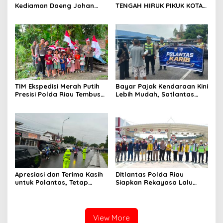
Kediaman Daeng Johan
TENGAH HIRUK PIKUK KOTA
dan Desi Novita Saat
PEKANBARU, DITLANTAS
Puluhan Awak Media Hadir
POLDA RIAU KOBARKAN
Dalam Rangka Acara Rutin
SEMANGAT KESELAMATAN,
Grup Info Lalu Lintas
NASIONALISME DAN GREEN
sekaligus Doa Syukuran
POLICING JELANG HUT KE-81
Menempati Rumah.
RI
TIM Ekspedisi Merah Putih
Bayar Pajak Kendaraan Kini
Presisi Polda Riau Tembus
Lebih Mudah, Satlantas
Pedalaman Talang Mamak
Polres Kampar Ajak
Kobarkan Semangat Merah
Masyarakat Manfaatkan
Putih Hadirkan Kepedulian
Program Pemutihan
Nyata untuk Negeri
Apresiasi dan Terima Kasih
Ditlantas Polda Riau
untuk Polantas, Tetap
Siapkan Rekayasa Lalu
Mengabdi di Tengah
Lintas untuk Pekerjaan
Guyuran Hujan
Sambungan Tol Permai–Tol
Lingkar Pekanbaru,
Keselamatan Masyarakat
View More
Jadi Prioritas