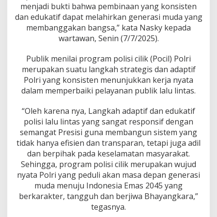
e
menjadi bukti bahwa pembinaan yang konsisten
l
dan edukatif dapat melahirkan generasi muda yang
u
membanggakan bangsa,” kata Nasky kepada
r
wartawan, Senin (7/7/2025).
u
h
I
Publik menilai program polisi cilik (Pocil) Polri
n
merupakan suatu langkah strategis dan adaptif
d
Polri yang konsisten menunjukkan kerja nyata
o
dalam memperbaiki pelayanan publik lalu lintas.
n
e
s
“Oleh karena nya, Langkah adaptif dan edukatif
i
polisi lalu lintas yang sangat responsif dengan
a
semangat Presisi guna membangun sistem yang
:
tidak hanya efisien dan transparan, tetapi juga adil
E
d
dan berpihak pada keselamatan masyarakat.
u
Sehingga, program polisi cilik merupakan wujud
k
nyata Polri yang peduli akan masa depan generasi
a
muda menuju Indonesia Emas 2045 yang
t
i
berkarakter, tangguh dan berjiwa Bhayangkara,”
f
tegasnya.
,