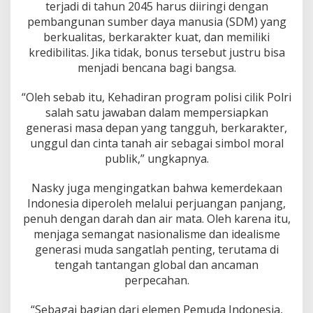
terjadi di tahun 2045 harus diiringi dengan
r
a
pembangunan sumber daya manusia (SDM) yang
s
berkualitas, berkarakter kuat, dan memiliki
i
kredibilitas. Jika tidak, bonus tersebut justru bisa
M
menjadi bencana bagi bangsa.
u
d
a
“Oleh sebab itu, Kehadiran program polisi cilik Polri
B
salah satu jawaban dalam mempersiapkan
e
generasi masa depan yang tangguh, berkarakter,
r
unggul dan cinta tanah air sebagai simbol moral
j
publik,” ungkapnya.
i
w
a
Nasky juga mengingatkan bahwa kemerdekaan
K
Indonesia diperoleh melalui perjuangan panjang,
e
penuh dengan darah dan air mata. Oleh karena itu,
b
menjaga semangat nasionalisme dan idealisme
a
n
generasi muda sangatlah penting, terutama di
g
tengah tantangan global dan ancaman
s
perpecahan.
a
a
“Sebagai bagian dari elemen Pemuda Indonesia,
n