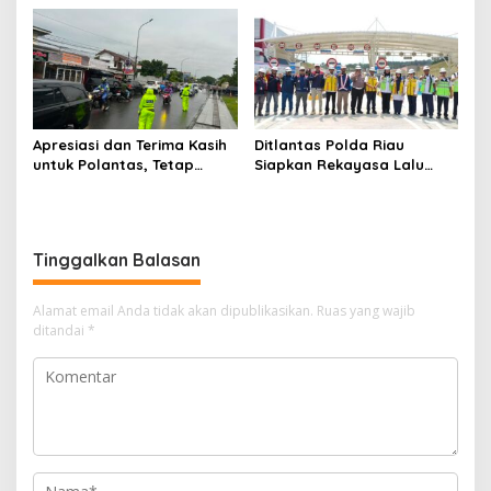
Kobarkan Semangat Merah
Masyarakat Manfaatkan
Putih Hadirkan Kepedulian
Program Pemutihan
Nyata untuk Negeri
Apresiasi dan Terima Kasih
Ditlantas Polda Riau
untuk Polantas, Tetap
Siapkan Rekayasa Lalu
Mengabdi di Tengah
Lintas untuk Pekerjaan
Guyuran Hujan
Sambungan Tol Permai–Tol
Lingkar Pekanbaru,
Keselamatan Masyarakat
Tinggalkan Balasan
Jadi Prioritas
Alamat email Anda tidak akan dipublikasikan.
Ruas yang wajib
ditandai
*