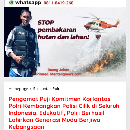
Homepage
/
Sat Lantas Polri
P
e
Pengamat Puji Komitmen Korlantas
n
g
Polri Kembangkan Polisi Cilik di Seluruh
a
Indonesia: Edukatif, Polri Berhasil
m
Lahirkan Generasi Muda Berjiwa
a
t
Kebangsaan