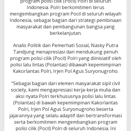
program polisi cilik (Pocil) Polri di seluruh
i
K
Indonesia. Polri berkomitmen terus
e
mengembangkan program Pocil di seluruh wilayah
m
Indonesia, sebagai bagian dari strategi pembinaan
b
masyarakat dan pembangunan bangsa yang
a
berkelanjutan.
n
g
k
Analis Politik dan Pemerhati Sosial, Nasky Putra
a
Tandjung menapresiasi dan mendukung penuh
n
program polisi cilik (Pocil) Polri yang diinisiatif oleh
P
polisi lalu lintas (Polantas) dibawah kepemimpinan
o
l
Kakorlantas Polri, Irjen Pol Agus Suryonugroho.
i
s
“Sebagai bagian dari elemen masyarakat sipil civil
i
society, kami mengapresiasi kerja-kerja mulia dan
C
aksi nyata Polri terkhususnya polisi lalu lintas
i
l
(Polantas) di bawah kepemimpinan Kakorlantas
i
Polri, Irjen Pol Agus Suryonugroho beserta
k
jajarannya yang selalu adaptif dan bertransformasi
d
serta berkomitmen mengembangkan program
i
S
polisi cilik (Pocil) Polri di seluruh Indonesia. Ini