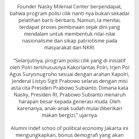
P
Founder Nasky Milenial Center berpendapat,
o
bahwa program polisi cilik nanti nya bukan sekadar
l
r
pelatihan baris-berbaris. Namun, Ia menilai,
i
terdapat proses pembinaan sejak dini yang
B
mendalam untuk membentuk nilai-nilai
e
nasionalisme dan sikap patriotisme pada
r
masyarakat dan NKRI.
h
a
s
“Selanjutnya, program polisi cilik yang di inisiatif
i
oleh Polri terkhususnya Kakorlantas Polri, Irjen Pol
l
Agus Suryonugroho sesuai dengan arahan Kapolri,
L
Jenderal Listyo Sigit Prabowo selaras dengan misi
a
h
asta cita Presiden Prabowo Subianto. Dimana kata
i
Nasky, Presiden RI, Prabowo Subianto menaruh
r
harapan besar kepada generasi muda. Oleh
k
karenanya, anak-anak sudah mulai diberikan
a
n
makan bergizi,” ujarnya.
G
e
Alumni Indef schoo of political economy Jakarta ini
n
mengungkapkan, bonus demografi yang akan
e