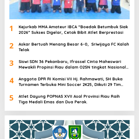
1
Kejurkab MMA Amateur IBCA “Boedak Betumbuk Siak
2026” Sukses Digelar, Cetak Bibit Atlet Berprestasi
2
Askar Bertuah Menang Besar 6-0, Sriwijaya FC Kalah
Telak
3
Siswi SDN 36 Pekanbaru, Ifrassel Cinta Maheswari
Mewakili Propinsi Riau dalam O2SN tingkat Nasional
2025 di Cabor Senam Putri
4
Anggota DPR RI Komisi VII Hj. Rahmawati, SH Buka
Turnamen Terbuka Mini Soccer 2K25, Diikuti 29 Tim
Pria dan Wanita di Kalimantan Utara
5
Atlet Dayung POPNAS XVII Asal Provinsi Riau Raih
Tiga Medali Emas dan Dua Perak.