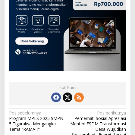
Ikuti Kami
N
Pos sebelumnya
Pos berikutnya
Program MPLS 2025 SMPN
Pemerhati Sosial Apresiasi
a
5 Tigaraksa Mengangkat
Menteri ESDM Transformasi
v
Tema “RAMAH”
Desa Wujudkan
Swasembada Energi, Sesuai