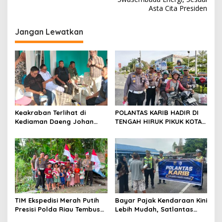
i
Asta Cita Presiden
g
Jangan Lewatkan
a
s
i
p
o
s
Keakraban Terlihat di
POLANTAS KARIB HADIR DI
Kediaman Daeng Johan
TENGAH HIRUK PIKUK KOTA
dan Desi Novita Saat
PEKANBARU, DITLANTAS
Puluhan Awak Media Hadir
POLDA RIAU KOBARKAN
Dalam Rangka Acara Rutin
SEMANGAT KESELAMATAN,
Grup Info Lalu Lintas
NASIONALISME DAN GREEN
sekaligus Doa Syukuran
POLICING JELANG HUT KE-81
Menempati Rumah.
RI
TIM Ekspedisi Merah Putih
Bayar Pajak Kendaraan Kini
Presisi Polda Riau Tembus
Lebih Mudah, Satlantas
Pedalaman Talang Mamak
Polres Kampar Ajak