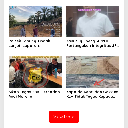
Indonesia
Polsek Tapung Tindak
Kasus Dju Seng :APPHI
Lanjuti Laporan
Pertanyakan Integritas JPU
Masyarakat Terkait
Kejagung dan Dugaan
Penambangan Ilegal di
“Main Mata” Kroni Eks-
Desa Bencah Kelubi
Jampidsus
Sikap Tegas FRIC Terhadap
Kapolda Kepri dan Gakkum
Andi Morena
KLH Tidak Tegas Kepada
Korporasi Pencucian Pasir
dan Penimbunan Pesisir di
Teluk Mata Ikan
View More