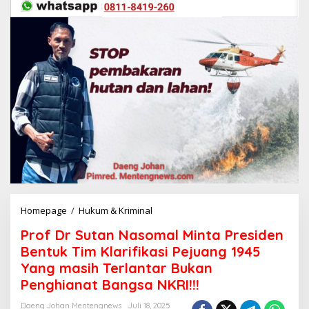
Homepage
/
Hukum & Kriminal
P
r
Prof Dr Sutan Nasomal Minta Presiden
o
f
Bentuk Tim Klarifikasi Pejuang 1945
D
Yang masih Terlantar Bukan
r
Penghianat Bangsa NKRI!!!
S
u
Daeng Johan Mentengnews
Juli 18, 2025