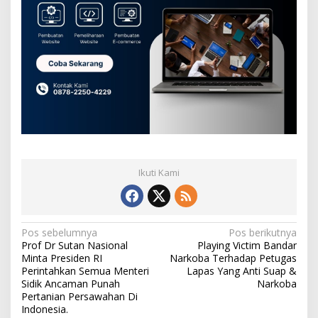
Ikuti Kami
N
Pos sebelumnya
Pos berikutnya
Prof Dr Sutan Nasional
Playing Victim Bandar
a
Minta Presiden RI
Narkoba Terhadap Petugas
v
Perintahkan Semua Menteri
Lapas Yang Anti Suap &
Sidik Ancaman Punah
Narkoba
i
Pertanian Persawahan Di
Indonesia.
g