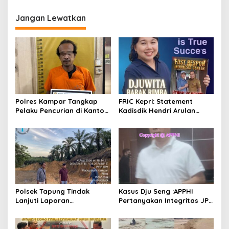
a
Jangan Lewatkan
s
i
p
o
s
Polres Kampar Tangkap
FRIC Kepri: Statement
Pelaku Pencurian di Kantor
Kadisdik Hendri Arulan
Balai Penyuluhan
Melukai Nurani Bangsa
Indonesia
Polsek Tapung Tindak
Kasus Dju Seng :APPHI
Lanjuti Laporan
Pertanyakan Integritas JPU
Masyarakat Terkait
Kejagung dan Dugaan
Penambangan Ilegal di
“Main Mata” Kroni Eks-
Desa Bencah Kelubi
Jampidsus