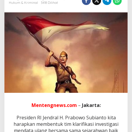
t
Hukum & Kriminal
3418 Dilihat
a
n
N
a
s
o
m
a
l
M
i
n
t
a
P
r
e
s
i
Mentengnews.com
–
Jakarta:
d
e
n
Presiden RI Jendral H. Prabowo Subianto kita
B
harapkan membentuk tim klarifikasi investigasi
e
mendata ulang bersama sama sejarahwan baik