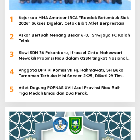
1
Kejurkab MMA Amateur IBCA “Boedak Betumbuk Siak
2026” Sukses Digelar, Cetak Bibit Atlet Berprestasi
2
Askar Bertuah Menang Besar 6-0, Sriwijaya FC Kalah
Telak
3
Siswi SDN 36 Pekanbaru, Ifrassel Cinta Maheswari
Mewakili Propinsi Riau dalam O2SN tingkat Nasional
2025 di Cabor Senam Putri
4
Anggota DPR RI Komisi VII Hj. Rahmawati, SH Buka
Turnamen Terbuka Mini Soccer 2K25, Diikuti 29 Tim
Pria dan Wanita di Kalimantan Utara
5
Atlet Dayung POPNAS XVII Asal Provinsi Riau Raih
Tiga Medali Emas dan Dua Perak.