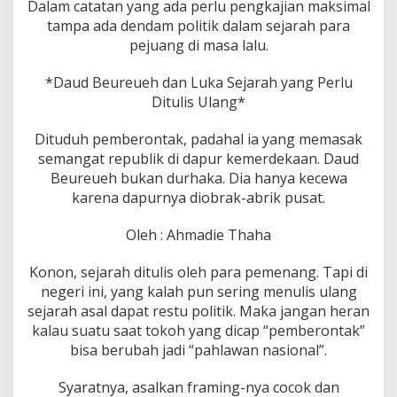
1
Dalam catatan yang ada perlu pengkajian maksimal
9
tampa ada dendam politik dalam sejarah para
4
pejuang di masa lalu.
5
Y
*Daud Beureueh dan Luka Sejarah yang Perlu
a
n
Ditulis Ulang*
g
m
Dituduh pemberontak, padahal ia yang memasak
a
semangat republik di dapur kemerdekaan. Daud
s
Beureueh bukan durhaka. Dia hanya kecewa
i
h
karena dapurnya diobrak-abrik pusat.
T
e
Oleh : Ahmadie Thaha
r
l
Konon, sejarah ditulis oleh para pemenang. Tapi di
a
negeri ini, yang kalah pun sering menulis ulang
n
t
sejarah asal dapat restu politik. Maka jangan heran
a
kalau suatu saat tokoh yang dicap “pemberontak”
r
bisa berubah jadi “pahlawan nasional”.
B
u
Syaratnya, asalkan framing-nya cocok dan
k