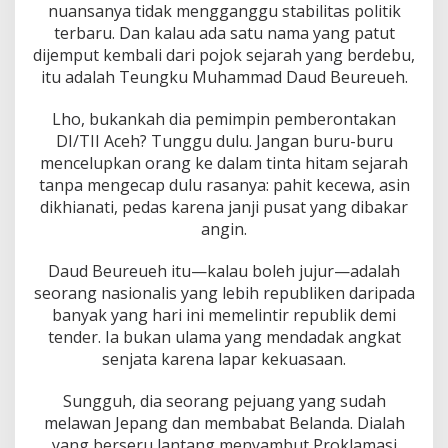
a
nuansanya tidak mengganggu stabilitas politik
n
terbaru. Dan kalau ada satu nama yang patut
P
dijemput kembali dari pojok sejarah yang berdebu,
e
itu adalah Teungku Muhammad Daud Beureueh.
n
g
h
Lho, bukankah dia pemimpin pemberontakan
i
DI/TII Aceh? Tunggu dulu. Jangan buru-buru
a
mencelupkan orang ke dalam tinta hitam sejarah
n
tanpa mengecap dulu rasanya: pahit kecewa, asin
a
t
dikhianati, pedas karena janji pusat yang dibakar
B
angin.
a
n
Daud Beureueh itu—kalau boleh jujur—adalah
g
seorang nasionalis yang lebih republiken daripada
s
a
banyak yang hari ini memelintir republik demi
N
tender. Ia bukan ulama yang mendadak angkat
K
senjata karena lapar kekuasaan.
R
I
Sungguh, dia seorang pejuang yang sudah
!
!
melawan Jepang dan membabat Belanda. Dialah
!
yang berseru lantang menyambut Proklamasi