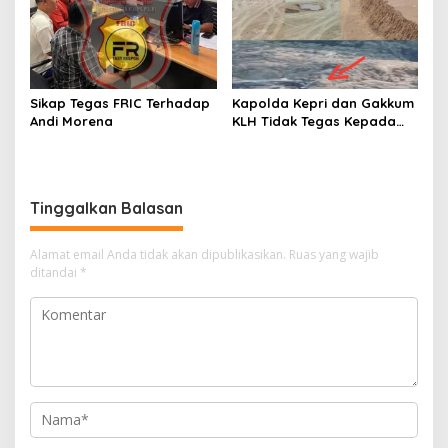
Sikap Tegas FRIC Terhadap
Kapolda Kepri dan Gakkum
Andi Morena
KLH Tidak Tegas Kepada
Korporasi Pencucian Pasir
dan Penimbunan Pesisir di
Teluk Mata Ikan
Tinggalkan Balasan
Alamat email Anda tidak akan dipublikasikan.
Ruas yang wajib
ditandai
*