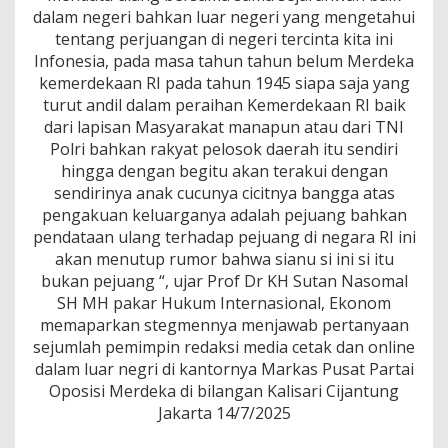
n
dalam negeri bahkan luar negeri yang mengetahui
t
tentang perjuangan di negeri tercinta kita ini
u
k
Infonesia, pada masa tahun tahun belum Merdeka
T
kemerdekaan RI pada tahun 1945 siapa saja yang
i
turut andil dalam peraihan Kemerdekaan RI baik
m
dari lapisan Masyarakat manapun atau dari TNI
K
l
Polri bahkan rakyat pelosok daerah itu sendiri
a
hingga dengan begitu akan terakui dengan
r
sendirinya anak cucunya cicitnya bangga atas
i
pengakuan keluarganya adalah pejuang bahkan
f
pendataan ulang terhadap pejuang di negara RI ini
i
k
akan menutup rumor bahwa sianu si ini si itu
a
bukan pejuang “, ujar Prof Dr KH Sutan Nasomal
s
SH MH pakar Hukum Internasional, Ekonom
i
memaparkan stegmennya menjawab pertanyaan
P
e
sejumlah pemimpin redaksi media cetak dan online
j
dalam luar negri di kantornya Markas Pusat Partai
u
Oposisi Merdeka di bilangan Kalisari Cijantung
a
Jakarta 14/7/2025
n
g