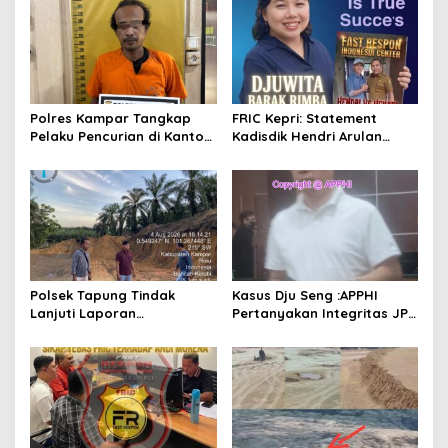
i
p
o
s
Polres Kampar Tangkap
FRIC Kepri: Statement
Pelaku Pencurian di Kantor
Kadisdik Hendri Arulan
Balai Penyuluhan
Melukai Nurani Bangsa
Indonesia
Polsek Tapung Tindak
Kasus Dju Seng :APPHI
Lanjuti Laporan
Pertanyakan Integritas JPU
Masyarakat Terkait
Kejagung dan Dugaan
Penambangan Ilegal di
“Main Mata” Kroni Eks-
Desa Bencah Kelubi
Jampidsus