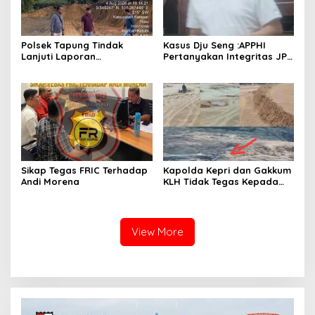
Polsek Tapung Tindak
Kasus Dju Seng :APPHI
Lanjuti Laporan
Pertanyakan Integritas JPU
Masyarakat Terkait
Kejagung dan Dugaan
Penambangan Ilegal di
“Main Mata” Kroni Eks-
Desa Bencah Kelubi
Jampidsus
Sikap Tegas FRIC Terhadap
Kapolda Kepri dan Gakkum
Andi Morena
KLH Tidak Tegas Kepada
Korporasi Pencucian Pasir
dan Penimbunan Pesisir di
Teluk Mata Ikan
View More