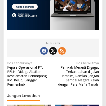
Ikuti Kami
N
Pos sebelumnya
Pos berikutnya
Kepala Operasional PT.
Pemkab Meranti Digugat
a
PELNI Diduga Abaikan
Terkait Lahan di Jalan
v
Keselamatan Penumpang
Ibrahim, Ramlan: Jangan
KM. Kelud, Langgar
Sampai Negara Kalah
i
Permenhub!
dengan Para Mafia Tanah
g
Jangan Lewatkan
a
s