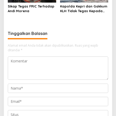
Sikap Tegas FRIC Terhadap
Kapolda Kepri dan Gakkum
Andi Morena
KLH Tidak Tegas Kepada
Korporasi Pencucian Pasir
dan Penimbunan Pesisir di
Teluk Mata Ikan
Tinggalkan Balasan
Alamat email Anda tidak akan dipublikasikan.
Ruas yang wajib
ditandai
*