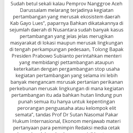
I
Sudah betul sekali kalau Pemprov Nanggroe Aceh
L
Darussalam melarang terjadinya kegiatan
a
pertambangan yang merusak ekosistem daerah
r
a
Kab Gayo Lues”, paparnya Bahkan dikatakannya di
n
sejumlah daerah di Nusantara sudah banyak kasus
g
pertambangan yang jelas jelas merugikan
M
masyarakat di lokasi maupun merusak lingkungan
e
di tengah perkampungan pedesaan, Tolong Bapak
n
t
Presiden Prabowo Subianto perintahkan menteri
e
yang membidangi pettambangan ataupun
r
keterkaitan dengan pergambangan stop usaha
i
kegiatan pertambangan yang selama ini lebih
T
e
banyak mengancam msrusak pertanian perikanan
r
perkebunan merusak lingkungan di mana kegiatan
b
pertambangan itu ada bahkan hutan lindung pun
i
punah semua itu hanya untuk kepentingan
t
perorangan penguasaha atau kelompok elit
k
a
semata”, tandas Prof Dr Sutan Nasomal Pakar
n
Hukum Internasional, Ekonom menjawab materi
I
pertanyaan para pemimpin Redaksi media cetak
j