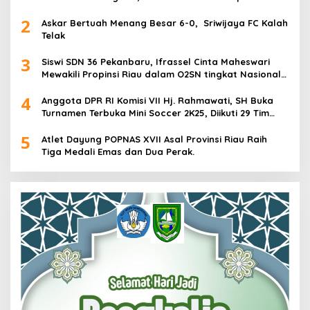
2
Askar Bertuah Menang Besar 6-0, Sriwijaya FC Kalah
Telak
3
Siswi SDN 36 Pekanbaru, Ifrassel Cinta Maheswari
Mewakili Propinsi Riau dalam O2SN tingkat Nasional
2025 di Cabor Senam Putri
4
Anggota DPR RI Komisi VII Hj. Rahmawati, SH Buka
Turnamen Terbuka Mini Soccer 2K25, Diikuti 29 Tim
Pria dan Wanita di Kalimantan Utara
5
Atlet Dayung POPNAS XVII Asal Provinsi Riau Raih
Tiga Medali Emas dan Dua Perak.