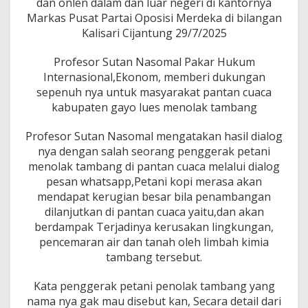
dan onlen dalam dan luar negeri di kantornya
i
n
Markas Pusat Partai Oposisi Merdeka di bilangan
T
Kalisari Cijantung 29/7/2025
a
m
Profesor Sutan Nasomal Pakar Hukum
b
Internasional,Ekonom, memberi dukungan
a
n
sepenuh nya untuk masyarakat pantan cuaca
g
kabupaten gayo lues menolak tambang
Profesor Sutan Nasomal mengatakan hasil dialog
nya dengan salah seorang penggerak petani
menolak tambang di pantan cuaca melalui dialog
pesan whatsapp,Petani kopi merasa akan
mendapat kerugian besar bila penambangan
dilanjutkan di pantan cuaca yaitu,dan akan
berdampak Terjadinya kerusakan lingkungan,
pencemaran air dan tanah oleh limbah kimia
tambang tersebut.
Kata penggerak petani penolak tambang yang
nama nya gak mau disebut kan, Secara detail dari