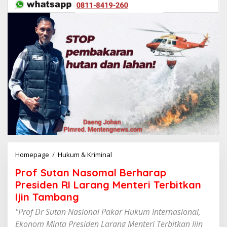
Homepage
/
Hukum & Kriminal
P
r
Prof Sutan Nasomal Berharap
o
f
Presiden RI Larang Menteri Terbitkan
S
Ijin Tambang
u
t
"Prof Dr Sutan Nasional Pakar Hukum Internasional,
a
Ekonom Minta Presiden Larang Menteri Terbitkan Ijin