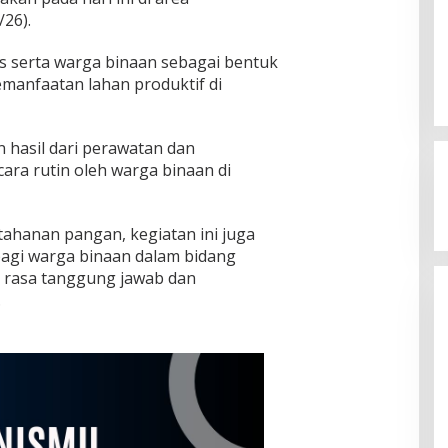
/26).
as serta warga binaan sebagai bentuk
manfaatan lahan produktif di
hasil dari perawatan dan
ara rutin oleh warga binaan di
ahanan pangan, kegiatan ini juga
Kegaduhan Yang Membuat
agi warga binaan dalam bidang
Sejumlah Tokoh Semakin Santer
 rasa tanggung jawab dan
Menjadi Buah Bibir Masyarakat
Di Politik
|
Mei 6, 2026
.