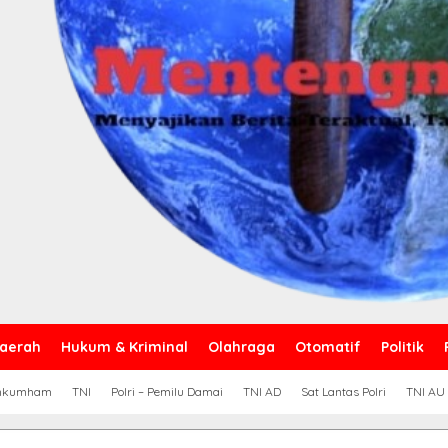
aerah
Hukum & Kriminal
Olahraga
Otomatif
Politik
nkumham
TNI
Polri – Pemilu Damai
TNI AD
Sat Lantas Polri
TNI AU