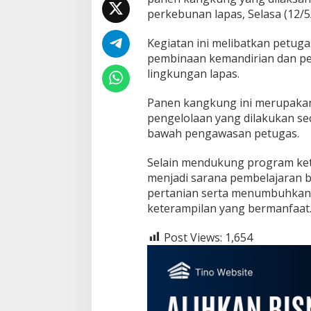
u
perkebunan lapas, Selasa (12/5
j
u
d
Kegiatan ini melibatkan petug
k
pembinaan kemandirian dan pe
a
lingkungan lapas.
n
K
Panen kangkung ini merupakan 
e
t
pengelolaan yang dilakukan sec
a
bawah pengawasan petugas.
h
a
Selain mendukung program ket
n
menjadi sarana pembelajaran b
a
n
pertanian serta menumbuhkan
P
keterampilan yang bermanfaat
a
n
Post Views:
1,654
g
a
n
d
i
L