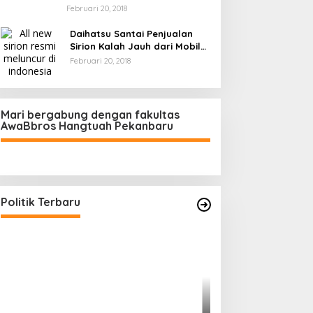
Februari 20, 2018
Daihatsu Santai Penjualan
Sirion Kalah Jauh dari Mobil
LCGC
Februari 20, 2018
Mari bergabung dengan fakultas
AwaBbros Hangtuah Pekanbaru
Polresta Pekanbaru Tes Urine 101
Personel, Tegaskan Komitmen
Bersih Narkoba
Di Politik, Polri
|
Februari 23, 2026
Politik Terbaru
Prof Sutan Naso
“Jago” Siaga Per