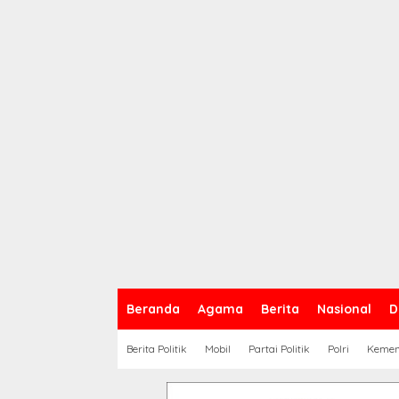
Beranda
Agama
Berita
Nasional
D
Berita Politik
Mobil
Partai Politik
Polri
Keme