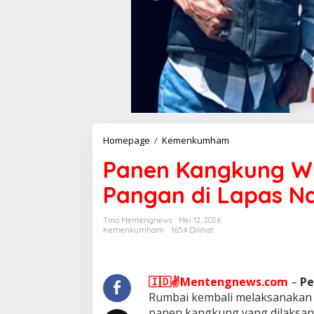
Homepage
/
Kemenkumham
P
a
Panen Kangkung W
n
e
Pangan di Lapas N
n
K
a
Tino Mentengnews
Mei 12, 2026
n
Kemenkumham
1654 Dilihat
g
k
u
n
🇮🇩✌️Mentengnews.com
–
Pe
g
Rumbai kembali melaksanakan 
W
panen kangkung yang dilaksanak