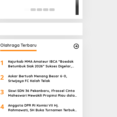
Pihak Kemana?
Di Politik
|
Januari 18, 
Olahraga Terbaru
1
Kejurkab MMA Amateur IBCA “Boedak
Betumbuk Siak 2026” Sukses Digelar,
Cetak Bibit Atlet Berprestasi
2
Askar Bertuah Menang Besar 6-0,
Sriwijaya FC Kalah Telak
3
Siswi SDN 36 Pekanbaru, Ifrassel Cinta
Maheswari Mewakili Propinsi Riau dalam
O2SN tingkat Nasional 2025 di Cabor
4
Senam Putri
Anggota DPR RI Komisi VII Hj.
Rahmawati, SH Buka Turnamen Terbuka
Mini Soccer 2K25, Diikuti 29 Tim Pria dan