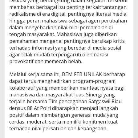
Diskusi yang berlangsung dalam kegiatan tersebut
n
membahas berbagai isu penting terkait tantangan
g
radikalisme di era digital, pentingnya literasi media,
s
a
hingga peran mahasiswa sebagai agen perubahan
a
dalam menyebarkan nilai-nilai perdamaian di
n
tengah masyarakat. Mahasiswa juga diberikan
pemahaman mengenai pentingnya bersikap kritis
terhadap informasi yang beredar di media sosial
agar tidak mudah terpengaruh oleh narasi
provokatif dan memecah belah.
Melalui kerja sama ini, BEM FEB UNILAK berharap
dapat terus menghadirkan program-program
kolaboratif yang memberikan manfaat nyata bagi
mahasiswa dan masyarakat luas. Sinergi yang
terjalin bersama Tim pencegahan Satgaswil Riau
densus 88 At Polri diharapkan menjadi langkah
positif dalam membangun generasi muda yang
cerdas, moderat, serta memiliki komitmen kuat
terhadap nilai persatuan dan kebangsaan.