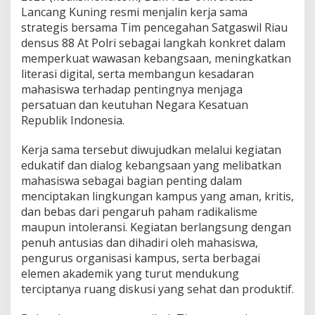
i
Lancang Kuning resmi menjalin kerja sama
s
strategis bersama Tim pencegahan Satgaswil Riau
B
e
densus 88 At Polri sebagai langkah konkret dalam
r
memperkuat wawasan kebangsaan, meningkatkan
s
literasi digital, serta membangun kesadaran
a
mahasiswa terhadap pentingnya menjaga
m
a
persatuan dan keutuhan Negara Kesatuan
T
Republik Indonesia.
i
m
Kerja sama tersebut diwujudkan melalui kegiatan
p
edukatif dan dialog kebangsaan yang melibatkan
e
n
mahasiswa sebagai bagian penting dalam
c
menciptakan lingkungan kampus yang aman, kritis,
e
dan bebas dari pengaruh paham radikalisme
g
maupun intoleransi. Kegiatan berlangsung dengan
a
penuh antusias dan dihadiri oleh mahasiswa,
h
a
pengurus organisasi kampus, serta berbagai
n
elemen akademik yang turut mendukung
S
terciptanya ruang diskusi yang sehat dan produktif.
a
t