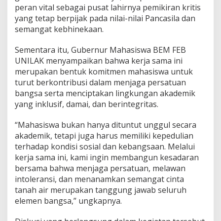
d
peran vital sebagai pusat lahirnya pemikiran kritis
a
yang tetap berpijak pada nilai-nilai Pancasila dan
l
semangat kebhinekaan.
a
m
P
Sementara itu, Gubernur Mahasiswa BEM FEB
e
UNILAK menyampaikan bahwa kerja sama ini
n
merupakan bentuk komitmen mahasiswa untuk
g
turut berkontribusi dalam menjaga persatuan
u
a
bangsa serta menciptakan lingkungan akademik
t
yang inklusif, damai, dan berintegritas.
a
n
“Mahasiswa bukan hanya dituntut unggul secara
W
akademik, tetapi juga harus memiliki kepedulian
a
w
terhadap kondisi sosial dan kebangsaan. Melalui
a
kerja sama ini, kami ingin membangun kesadaran
s
bersama bahwa menjaga persatuan, melawan
a
intoleransi, dan menanamkan semangat cinta
n
tanah air merupakan tanggung jawab seluruh
K
e
elemen bangsa,” ungkapnya.
b
a