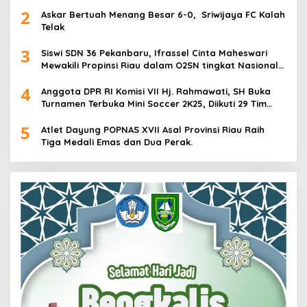
2
Askar Bertuah Menang Besar 6-0, Sriwijaya FC Kalah
Telak
3
Siswi SDN 36 Pekanbaru, Ifrassel Cinta Maheswari
Mewakili Propinsi Riau dalam O2SN tingkat Nasional
2025 di Cabor Senam Putri
4
Anggota DPR RI Komisi VII Hj. Rahmawati, SH Buka
Turnamen Terbuka Mini Soccer 2K25, Diikuti 29 Tim
Pria dan Wanita di Kalimantan Utara
5
Atlet Dayung POPNAS XVII Asal Provinsi Riau Raih
Tiga Medali Emas dan Dua Perak.