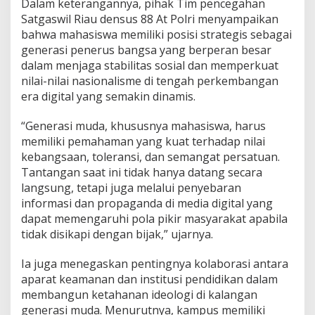
Dalam keterangannya, pihak Tim pencegahan
g
a
Satgaswil Riau densus 88 At Polri menyampaikan
s
bahwa mahasiswa memiliki posisi strategis sebagai
w
generasi penerus bangsa yang berperan besar
i
dalam menjaga stabilitas sosial dan memperkuat
l
R
nilai-nilai nasionalisme di tengah perkembangan
i
era digital yang semakin dinamis.
a
u
“Generasi muda, khususnya mahasiswa, harus
d
memiliki pemahaman yang kuat terhadap nilai
e
n
kebangsaan, toleransi, dan semangat persatuan.
s
Tantangan saat ini tidak hanya datang secara
u
langsung, tetapi juga melalui penyebaran
s
informasi dan propaganda di media digital yang
8
dapat memengaruhi pola pikir masyarakat apabila
8
A
tidak disikapi dengan bijak,” ujarnya.
t
P
Ia juga menegaskan pentingnya kolaborasi antara
o
aparat keamanan dan institusi pendidikan dalam
l
membangun ketahanan ideologi di kalangan
r
i
generasi muda. Menurutnya, kampus memiliki