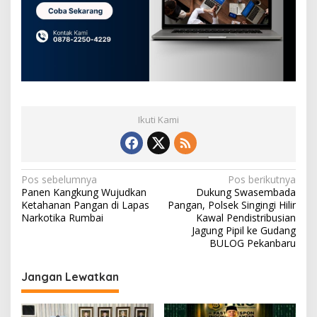
Ikuti Kami
N
Pos sebelumnya
Pos berikutnya
Panen Kangkung Wujudkan
Dukung Swasembada
a
Ketahanan Pangan di Lapas
Pangan, Polsek Singingi Hilir
v
Narkotika Rumbai
Kawal Pendistribusian
Jagung Pipil ke Gudang
i
BULOG Pekanbaru
g
Jangan Lewatkan
a
s