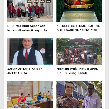
i
p
o
s
DPD IMM Riau Serahkan
KETUM FRIC H.DIAN: SARING
Kajian Akademik kepada
DULU BARU SHARING CIRI
DPD RI, Desak Perjuangkan
ORANG BIJAK BERMEDIA
Keadilan bagi Provinsi Riau
SOSIAL
JARAK ANTARTIKA dan
Mantan Wakil Ketua DPRD
ANTARA KITA
Riau Dukung Penuh
Penerbitan Buku Sejarah
Perjuangan Lahirnya
Kabupaten Kepulauan
Meranti