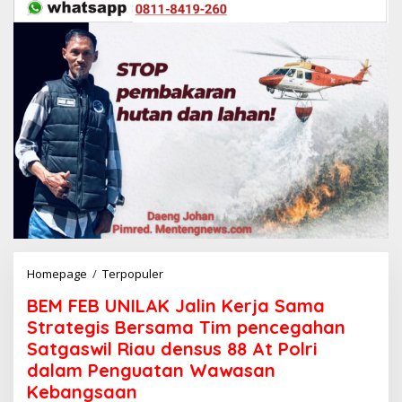
Homepage
/
Terpopuler
B
E
BEM FEB UNILAK Jalin Kerja Sama
M
F
Strategis Bersama Tim pencegahan
E
Satgaswil Riau densus 88 At Polri
B
dalam Penguatan Wawasan
U
N
Kebangsaan