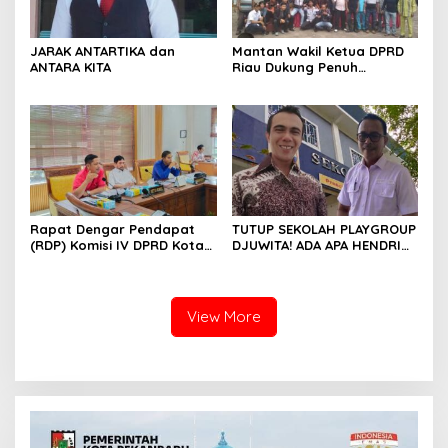
JARAK ANTARTIKA dan
Mantan Wakil Ketua DPRD
ANTARA KITA
Riau Dukung Penuh
Penerbitan Buku Sejarah
Perjuangan Lahirnya
Kabupaten Kepulauan
Meranti
Rapat Dengar Pendapat
TUTUP SEKOLAH PLAYGROUP
(RDP) Komisi IV DPRD Kota
DJUWITA! ADA APA HENDRI
Batam terkait polemik
ARULAN BELA MATI-MATIAN ?
Sekolah Djuwita
View More