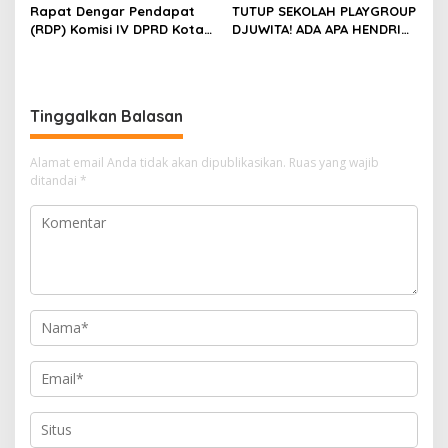
Rapat Dengar Pendapat
TUTUP SEKOLAH PLAYGROUP
(RDP) Komisi IV DPRD Kota
DJUWITA! ADA APA HENDRI
Batam terkait polemik
ARULAN BELA MATI-MATIAN ?
Sekolah Djuwita
Tinggalkan Balasan
Alamat email Anda tidak akan dipublikasikan.
Ruas yang wajib
ditandai
*