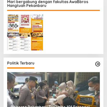
Mari bergabung dengan fakultas AwaBbros
Hangtuah Pekanbaru
Politik Terbaru
Polresta Pekanbaru Tes Urine 101 Personel,
P