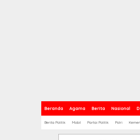
Beranda
Agama
Berita
Nasional
D
Berita Politik
Mobil
Partai Politik
Polri
Keme