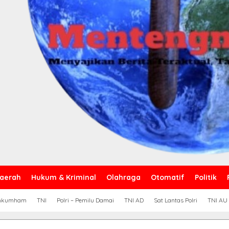
aerah
Hukum & Kriminal
Olahraga
Otomatif
Politik
nkumham
TNI
Polri – Pemilu Damai
TNI AD
Sat Lantas Polri
TNI AU