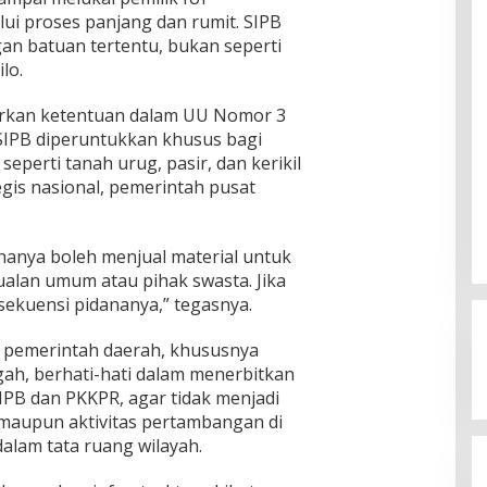
ui proses panjang dan rumit. SIPB
an batuan tertentu, bukan seperti
lo.
rkan ketentuan dalam UU Nomor 3
SIPB diperuntukkan khusus bagi
perti tanah urug, pasir, dan kerikil
gis nasional, pemerintah pusat
anya boleh menjual material untuk
alan umum atau pihak swasta. Jika
sekuensi pidananya,” tegasnya.
r pemerintah daerah, khususnya
ah, berhati-hati dalam menerbitkan
IPB dan PKKPR, agar tidak menjadi
Kegaduhan Yang Membuat
l maupun aktivitas pertambangan di
Sejumlah Tokoh Semakin Santer
alam tata ruang wilayah.
Menjadi Buah Bibir Masyarakat
Di Politik
|
Mei 6, 2026