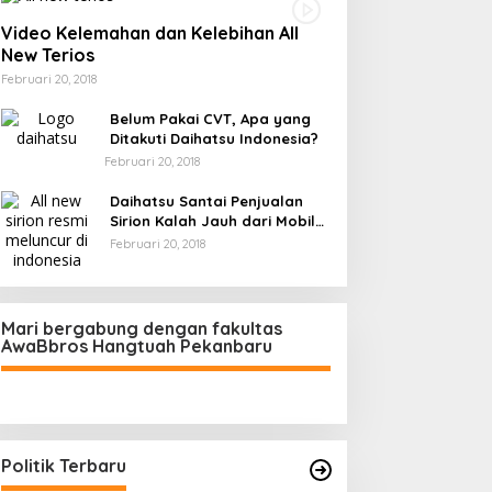
Video Kelemahan dan Kelebihan All
New Terios
Februari 20, 2018
Belum Pakai CVT, Apa yang
Ditakuti Daihatsu Indonesia?
Februari 20, 2018
Daihatsu Santai Penjualan
Sirion Kalah Jauh dari Mobil
LCGC
Februari 20, 2018
Mari bergabung dengan fakultas
AwaBbros Hangtuah Pekanbaru
Polresta Pekanbaru Tes Urine 101
Personel, Tegaskan Komitmen
Bersih Narkoba
Di Politik, Polri
|
Februari 23, 2026
Politik Terbaru