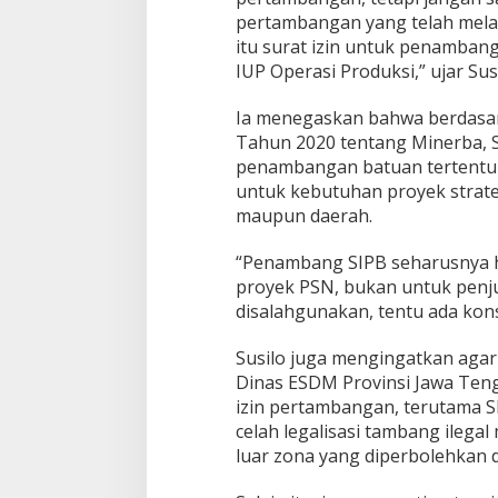
l
pertambangan yang telah melal
a
itu surat izin untuk penambang
h
a
IUP Operasi Produksi,” ujar Susi
n
K
Ia menegaskan bahwa berdasa
r
Tahun 2020 tentang Minerba, 
u
penambangan batuan tertentu se
s
i
untuk kebutuhan proyek strate
a
maupun daerah.
l
:
“Penambang SIPB seharusnya h
D
proyek PSN, bukan untuk penju
u
g
disalahgunakan, tentu ada kon
a
a
Susilo juga mengingatkan aga
n
Dinas ESDM Provinsi Jawa Teng
P
izin pertambangan, terutama S
e
n
celah legalisasi tambang ilega
y
luar zona yang diperbolehkan d
i
m