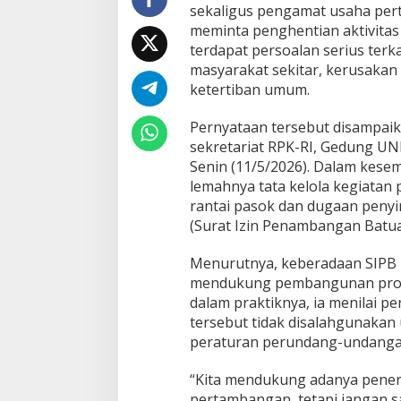
a
sekaligus pengamat usaha pert
n
meminta penghentian aktivita
g
terdapat persoalan serius terk
I
masyarakat sekitar, kerusakan
l
e
ketertiban umum.
g
a
Pernyataan tersebut disampaik
l
sekretariat RPK-RI, Gedung UN
M
Senin (11/5/2026). Dalam kesem
e
n
lemahnya tata kelola kegiatan
y
rantai pasok dan dugaan peny
o
(Surat Izin Penambangan Batua
r
o
Menurutnya, keberadaan SIPB
t
i
mendukung pembangunan proye
P
dalam praktiknya, ia menilai p
e
tersebut tidak disalahgunakan
r
peraturan perundang-undanga
m
a
s
“Kita mendukung adanya pener
a
pertambangan, tetapi jangan s