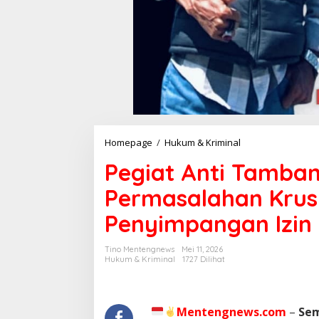
Homepage
/
Hukum & Kriminal
P
e
Pegiat Anti Tamban
g
i
Permasalahan Krus
a
t
Penyimpangan Izin
A
n
t
Tino Mentengnews
Mei 11, 2026
i
Hukum & Kriminal
1727 Dilihat
T
a
m
b
Mentengnews.com
–
Se