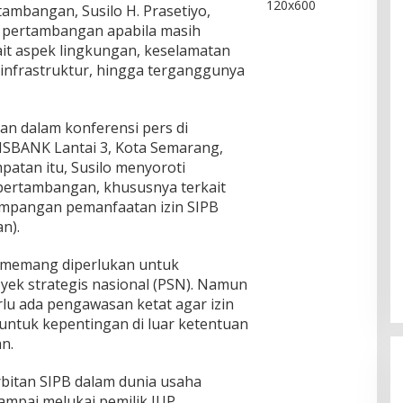
ambangan, Susilo H. Prasetiyo,
s pertambangan apabila masih
ait aspek lingkungan, keselamatan
 infrastruktur, hingga terganggunya
an dalam konferensi pers di
ISBANK Lantai 3, Kota Semarang,
patan itu, Susilo menyoroti
 pertambangan, khususnya terkait
impangan pemanfaatan izin SIPB
n).
 memang diperlukan untuk
k strategis nasional (PSN). Namun
erlu ada pengawasan ketat agar izin
 untuk kepentingan di luar ketentuan
n.
bitan SIPB dalam dunia usaha
ampai melukai pemilik IUP