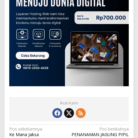
Ikuti Kami
N
Pos sebelumnya
Pos berikutnya
Ke Mana Jaksa
PENANAMAN JAGUNG PIPIL