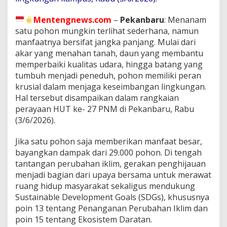
n
:
Mentengnews.com
–
Pekanbaru
: Menanam
P
N
satu pohon mungkin terlihat sederhana, namun
M
manfaatnya bersifat jangka panjang. Mulai dari
P
akar yang menahan tanah, daun yang membantu
e
memperbaiki kualitas udara, hingga batang yang
r
tumbuh menjadi peneduh, pohon memiliki peran
l
u
krusial dalam menjaga keseimbangan lingkungan.
a
Hal tersebut disampaikan dalam rangkaian
s
perayaan HUT ke- 27 PNM di Pekanbaru, Rabu
M
(3/6/2026).
a
k
n
​Jika satu pohon saja memberikan manfaat besar,
a
bayangkan dampak dari 29.000 pohon. Di tengah
P
tantangan perubahan iklim, gerakan penghijauan
e
menjadi bagian dari upaya bersama untuk merawat
m
b
ruang hidup masyarakat sekaligus mendukung
e
Sustainable Development Goals (SDGs), khususnya
r
poin 13 tentang Penanganan Perubahan Iklim dan
d
poin 15 tentang Ekosistem Daratan.
a