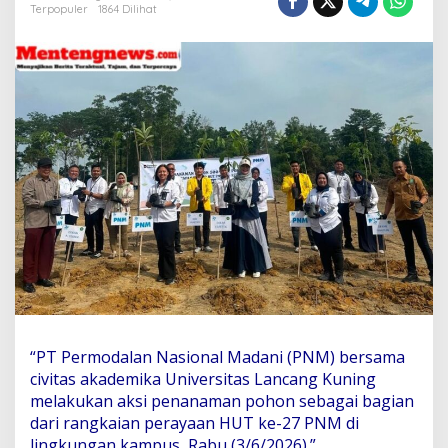
i
Terpopuler
1864 Dilihat
a
n
,
B
u
k
u
,
h
i
n
g
g
a
2
9
.
0
0
“PT Permodalan Nasional Madani (PNM) bersama
0
civitas akademika Universitas Lancang Kuning
P
o
melakukan aksi penanaman pohon sebagai bagian
h
dari rangkaian perayaan HUT ke-27 PNM di
o
lingkungan kampus, Rabu (3/6/2026).”