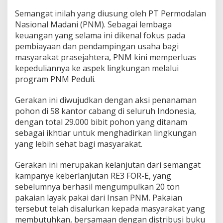
y
a
​Semangat inilah yang diusung oleh PT Permodalan
a
Nasional Madani (PNM). Sebagai lembaga
n
keuangan yang selama ini dikenal fokus pada
d
pembiayaan dan pendampingan usaha bagi
i
masyarakat prasejahtera, PNM kini memperluas
M
a
kepeduliannya ke aspek lingkungan melalui
s
program PNM Peduli.
y
a
Gerakan ini diwujudkan dengan aksi penanaman
r
pohon di 58 kantor cabang di seluruh Indonesia,
a
k
dengan total 29.000 bibit pohon yang ditanam
a
sebagai ikhtiar untuk menghadirkan lingkungan
t
yang lebih sehat bagi masyarakat.
A
k
​Gerakan ini merupakan kelanjutan dari semangat
a
r
kampanye keberlanjutan RE3 FOR-E, yang
R
sebelumnya berhasil mengumpulkan 20 ton
u
pakaian layak pakai dari Insan PNM. Pakaian
m
tersebut telah disalurkan kepada masyarakat yang
p
u
membutuhkan, bersamaan dengan distribusi buku