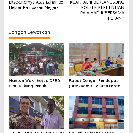
a
Eksekutornya Atas Lahan 35
KUARTAL II BERLANGSUNG
v
Hektar Rampasan Negara
– POLSEK PERHENTIAN
RAJA HADIR BERSAMA
i
PETANI”
g
Jangan Lewatkan
a
s
i
p
o
s
Mantan Wakil Ketua DPRD
Rapat Dengar Pendapat
Riau Dukung Penuh
(RDP) Komisi IV DPRD Kota
Penerbitan Buku Sejarah
Batam terkait polemik
Perjuangan Lahirnya
Sekolah Djuwita
Kabupaten Kepulauan
Meranti
TUTUP SEKOLAH PLAYGROUP
Gawat,,!! Warga Resah,