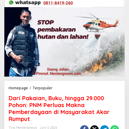
Homepage
/
Terpopuler
D
a
Dari Pakaian, Buku, hingga 29.000
r
i
Pohon: PNM Perluas Makna
P
Pemberdayaan di Masyarakat Akar
a
Rumput
k
a
Tino Mentengnews
Juni 3, 2026