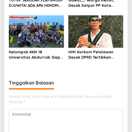
DJUWITA! ADA APA HENDRI
Desak Satpol PP Kota
ARULAN BELA MATI-MATIAN ?
Pekanbaru Razia Z Home
Stay yang Diduga Tempat
Ajang “Kumpul Kebo”.
Kelompok KKN 18
HMI Korkom Pelalawan
Universitas Abdurrab Siap
Desak DPRD Tertibkan
Mengabdi dan
Pelayanan Rumah Sakit di
Mendedikasikan Diri untuk
Pelalawan
Masyarakat Desa Pulau
Deras
Tinggalkan Balasan
Alamat email Anda tidak akan dipublikasikan.
Ruas yang wajib
ditandai
*