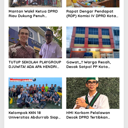
Mantan Wakil Ketua DPRD
Rapat Dengar Pendapat
Riau Dukung Penuh
(RDP) Komisi IV DPRD Kota
Penerbitan Buku Sejarah
Batam terkait polemik
Perjuangan Lahirnya
Sekolah Djuwita
Kabupaten Kepulauan
Meranti
TUTUP SEKOLAH PLAYGROUP
Gawat,,!! Warga Resah,
DJUWITA! ADA APA HENDRI
Desak Satpol PP Kota
ARULAN BELA MATI-MATIAN ?
Pekanbaru Razia Z Home
Stay yang Diduga Tempat
Ajang “Kumpul Kebo”.
Kelompok KKN 18
HMI Korkom Pelalawan
Universitas Abdurrab Siap
Desak DPRD Tertibkan
Mengabdi dan
Pelayanan Rumah Sakit di
Mendedikasikan Diri untuk
Pelalawan