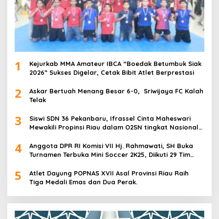
1
Kejurkab MMA Amateur IBCA “Boedak Betumbuk Siak
2026” Sukses Digelar, Cetak Bibit Atlet Berprestasi
2
Askar Bertuah Menang Besar 6-0, Sriwijaya FC Kalah
Telak
3
Siswi SDN 36 Pekanbaru, Ifrassel Cinta Maheswari
Mewakili Propinsi Riau dalam O2SN tingkat Nasional
2025 di Cabor Senam Putri
4
Anggota DPR RI Komisi VII Hj. Rahmawati, SH Buka
Turnamen Terbuka Mini Soccer 2K25, Diikuti 29 Tim
Pria dan Wanita di Kalimantan Utara
5
Atlet Dayung POPNAS XVII Asal Provinsi Riau Raih
Tiga Medali Emas dan Dua Perak.