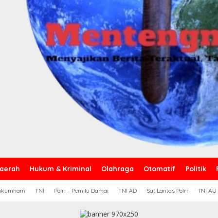
aerah
Hukum & Kriminal
Olahraga
Otomatif
Politik
nkumham
TNI
Polri – Pemilu Damai
TNI AD
Sat Lantas Polri
TNI AU