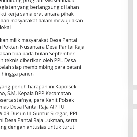
a mendukung program swasembada
egiatan yang berlangsung di lahan
ukti kerja sama erat antara pihak
h, dan masyarakat dalam mewujudkan
okal.
an milik masyarakat Desa Pantai
 Poktan Nusantara Desa Pantai Raja,
akan tiba pada bulan September
 teknis diberikan oleh PPL Desa
g telah siap membimbing para petani
 hingga panen.
yang penuh harapan ini Kapolsek
ono, S.M, Kepala BPP Kecamatan
eserta stafnya, para Kanit Polsek
mas Desa Pantai Raja AIPTU.
W 03 Dusun III Guntur Siregar, PPL
ani Desa Pantai Raja Lukman, serta
ng dengan antusias untuk turut