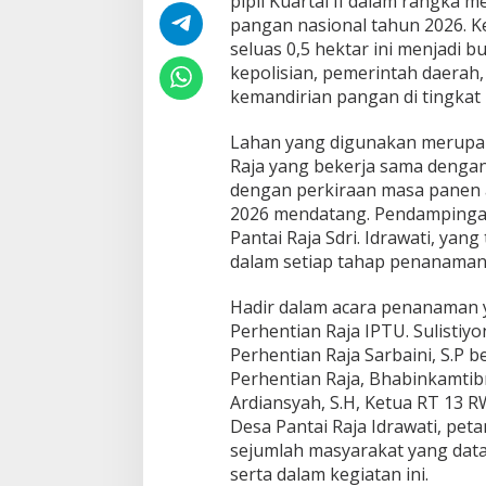
pipil Kuartal II dalam rangk
O
pangan nasional tahun 2026. K
L
seluas 0,5 hektar ini menjadi b
S
E
kepolisian, pemerintah daera
K
kemandirian pangan di tingkat l
P
E
Lahan yang digunakan merupak
R
Raja yang bekerja sama dengan
H
E
dengan perkiraan masa panen 
N
2026 mendatang. Pendampingan
T
Pantai Raja Sdri. Idrawati, yan
I
dalam setiap tahap penanaman
A
N
R
Hadir dalam acara penanaman 
A
Perhentian Raja IPTU. Sulistiy
J
Perhentian Raja Sarbaini, S.P b
A
Perhentian Raja, Bhabinkamtib
H
Ardiansyah, S.H, Ketua RT 13 R
A
D
Desa Pantai Raja Idrawati, pet
I
sejumlah masyarakat yang data
R
serta dalam kegiatan ini.
B