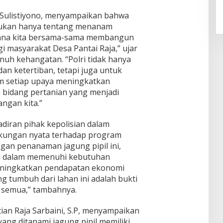
. Sulistiyono, menyampaikan bahwa
bukan hanya tentang menanam
mana kita bersama-sama membangun
i masyarakat Desa Pantai Raja,” ujar
uh kehangatan. “Polri tidak hanya
n ketertiban, tetapi juga untuk
am setiap upaya meningkatkan
 bidang pertanian yang menjadi
ngan kita.”
diran pihak kepolisian dalam
ukungan nyata terhadap program
gan penanaman jagung pipil ini,
ri dalam memenuhi kebutuhan
eningkatkan pendapatan ekonomi
ng tumbuh dari lahan ini adalah bukti
a semua,” tambahnya.
an Raja Sarbaini, S.P, menyampaikan
yang ditanami jagung pipil memiliki