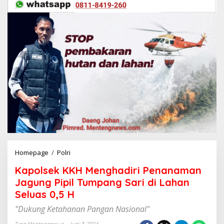
Homepage
/
Polri
K
a
Kapolsek KKH Menghadiri Penanaman
p
o
Jagung Pipil Tumpang Sari di Lahan
l
Seluas 0,5 H
s
e
"Dukung Ketahanan Pangan Nasional"
k
Tino Mentengnews
Juni 3, 2026