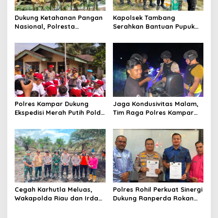
s
Dukung Ketahanan Pangan
Kapolsek Tambang
Nasional, Polresta
Serahkan Bantuan Pupuk
Pekanbaru Bersama
Pada Kelompok Tani Dalam
Kelompok Tani Panen
Rangka Swasembada
Jagung di Tuah Madani
Pangan
Polres Kampar Dukung
Jaga Kondusivitas Malam,
Ekspedisi Merah Putih Polda
Tim Raga Polres Kampar
Riau di Desa Tanjung Belit
Patroli Kawasan Ramai
Selatan
hingga Lingkar Kantor
Bupati
Cegah Karhutla Meluas,
Polres Rohil Perkuat Sinergi
Wakapolda Riau dan Irdam
Dukung Ranperda Rokan
XIX/TT Turun Langsung
Hilir Hijau untuk Lingkungan
Padamkan Api di Pasir
Berkelanjutan