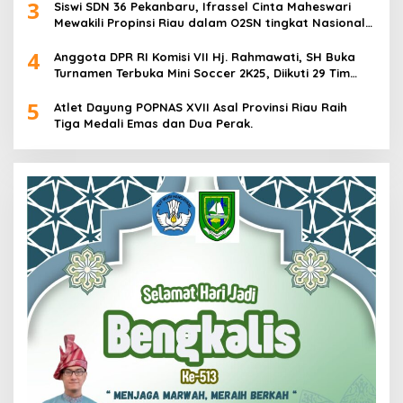
3
Siswi SDN 36 Pekanbaru, Ifrassel Cinta Maheswari
Mewakili Propinsi Riau dalam O2SN tingkat Nasional
2025 di Cabor Senam Putri
4
Anggota DPR RI Komisi VII Hj. Rahmawati, SH Buka
Turnamen Terbuka Mini Soccer 2K25, Diikuti 29 Tim
Pria dan Wanita di Kalimantan Utara
5
Atlet Dayung POPNAS XVII Asal Provinsi Riau Raih
Tiga Medali Emas dan Dua Perak.