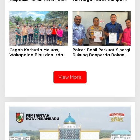
Riau di Desa Tanjung Belit
Patroli Kawasan Ramai
Selatan
hingga Lingkar Kantor
Bupati
Cegah Karhutla Meluas,
Polres Rohil Perkuat Sinergi
Wakapolda Riau dan Irdam
Dukung Ranperda Rokan
XIX/TT Turun Langsung
Hilir Hijau untuk Lingkungan
Padamkan Api di Pasir
Berkelanjutan
Limau Kapas
View More