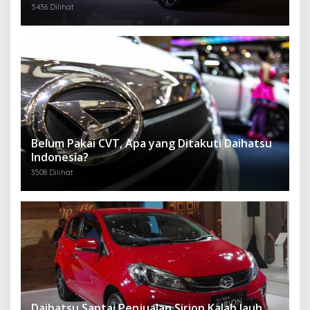
5436 Dilihat
Belum Pakai CVT, Apa yang Ditakuti Daihatsu
Indonesia?
3508 Dilihat
Daihatsu Santai Penjualan Sirion Kalah Jauh