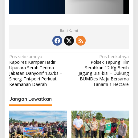
Ikuti Kami
N
Pos sebelumnya
Pos berikutnya
Kapolres Kampar Hadir
Polsek Tapung Hilir
a
Upacara Serah Terima
Serahkan 12 Kg Benih
v
Jabatan Danyonif 132/bs –
Jagung Bisi-bisi – Dukung
Sinergi Tni-polri Perkuat
BUMDes Maju Bersama
i
Keamanan Daerah
Tanami 1 Hectare
g
Jangan Lewatkan
a
s
i
p
o