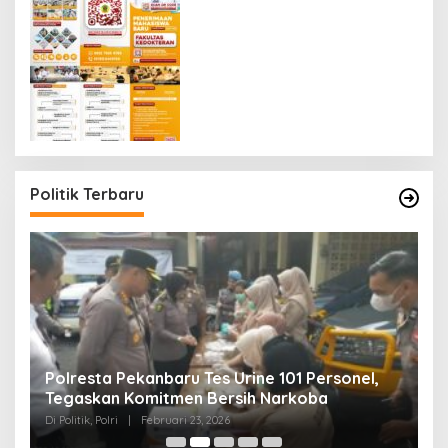
Politik Terbaru
Polresta Pekanbaru Tes Urine 101 Personel,
P
Tegaskan Komitmen Bersih Narkoba
S
Di Politik, Polri
|
Februari 23, 2026
Di 