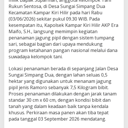
u
Rukun Sentosa, di Desa Sungai Simpang Dua
n
g
Kecamatan Kampar Kiri Hilir pada hari Rabu
P
(03/06/2026) sekitar pukul 09.30 WIB. Pada
i
kesempatan itu, Kapolsek Kampar Kiri Hilir AKP Era
p
Maifo, S.H., langsung memimpin kegiatan
i
l
penanaman jagung pipil dengan sistem tumpang
T
sari, sebagai bagian dari upaya mendukung
u
program ketahanan pangan nasional melalui dana
m
suwadaya kelompok tani.
p
a
n
Lokasi penanaman berada di sepanjang Jalan Desa
g
Sungai Simpang Dua, dengan lahan seluas 0,5
S
hektar yang digunakan untuk menanam jagung
a
pipil jenis Ramoro sebanyak 7,5 Kilogram bibit.
r
Proses penanaman dilakukan dengan jarak tanam
i
d
standar 30 cm x 60 cm, dengan kondisi bibit dan
i
tanah yang dalam keadaan baik tanpa kendala
L
khusus. Perkiraan masa panen akan tiba tepat
a
pada tanggal 03 September 2026 mendatang.
h
a