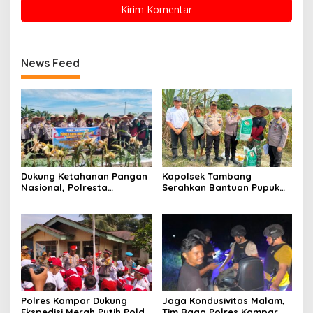
News Feed
Dukung Ketahanan Pangan
Kapolsek Tambang
Nasional, Polresta
Serahkan Bantuan Pupuk
Pekanbaru Bersama
Pada Kelompok Tani Dalam
Kelompok Tani Panen
Rangka Swasembada
Jagung di Tuah Madani
Pangan
Polres Kampar Dukung
Jaga Kondusivitas Malam,
Ekspedisi Merah Putih Polda
Tim Raga Polres Kampar