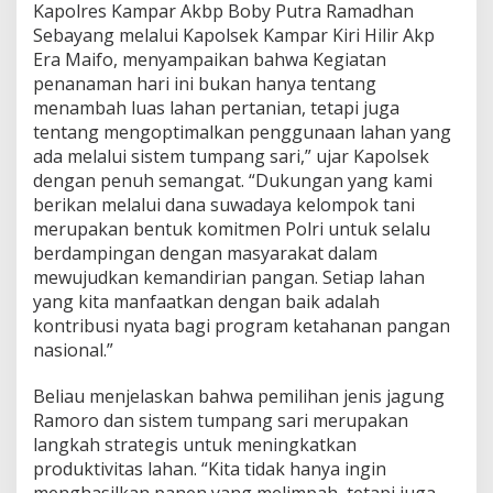
n
Kapolres Kampar Akbp Boby Putra Ramadhan
S
Sebayang melalui Kapolsek Kampar Kiri Hilir Akp
e
Era Maifo, menyampaikan bahwa Kegiatan
l
penanaman hari ini bukan hanya tentang
u
a
menambah luas lahan pertanian, tetapi juga
s
tentang mengoptimalkan penggunaan lahan yang
0
ada melalui sistem tumpang sari,” ujar Kapolsek
,
dengan penuh semangat. “Dukungan yang kami
5
berikan melalui dana suwadaya kelompok tani
H
merupakan bentuk komitmen Polri untuk selalu
berdampingan dengan masyarakat dalam
mewujudkan kemandirian pangan. Setiap lahan
yang kita manfaatkan dengan baik adalah
kontribusi nyata bagi program ketahanan pangan
nasional.”
Beliau menjelaskan bahwa pemilihan jenis jagung
Ramoro dan sistem tumpang sari merupakan
langkah strategis untuk meningkatkan
produktivitas lahan. “Kita tidak hanya ingin
menghasilkan panen yang melimpah, tetapi juga