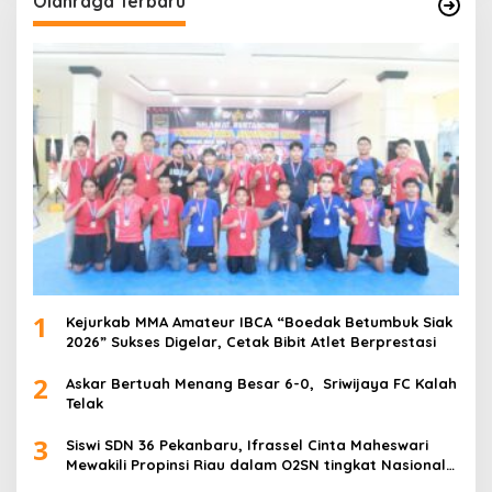
Olahraga Terbaru
1
Kejurkab MMA Amateur IBCA “Boedak Betumbuk Siak
2026” Sukses Digelar, Cetak Bibit Atlet Berprestasi
2
Askar Bertuah Menang Besar 6-0, Sriwijaya FC Kalah
Telak
3
Siswi SDN 36 Pekanbaru, Ifrassel Cinta Maheswari
Mewakili Propinsi Riau dalam O2SN tingkat Nasional
2025 di Cabor Senam Putri