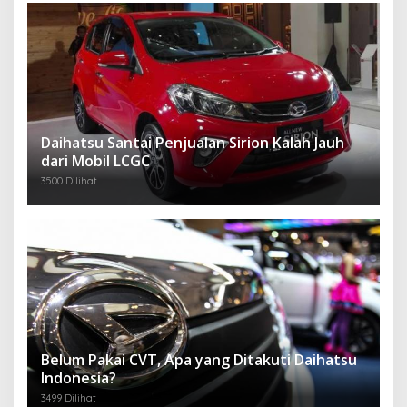
Daihatsu Santai Penjualan Sirion Kalah Jauh
dari Mobil LCGC
3500 Dilihat
Belum Pakai CVT, Apa yang Ditakuti Daihatsu
Indonesia?
3499 Dilihat