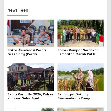
News Feed
Rakor Akselerasi Perda
Polres Kampar Serahkan
Green City (Perda
Jembatan Merah Putih
Lingkungan) Kota
Presisi Hasil Renovasi ke
Pekanbaru Bersama Dinas
Warga Pulau Jambu Kuok
Lingkungan Hidup Kota
Pekanbaru dan Tim Pakar
Siaga Karhutla 2026, Polres
Semangat Dukung
Kampar Gelar Apel
Swasembada Pangan,
Bersama TNI dan Instansi
Kapolsek Kampar Turun
Terkait
Langsung Panen Jagung di
Sendayan