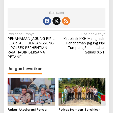
Ikuti Kami
N
Pos sebelumnya
Pos berikutnya
PENANAMAN JAGUNG PIPIL
Kapolsek KKH Menghadiri
a
KUARTAL II BERLANGSUNG
Penanaman Jagung Pipil
v
– POLSEK PERHENTIAN
Tumpang Sari di Lahan
RAJA HADIR BERSAMA
Seluas 0,5 H
i
PETANI”
g
Jangan Lewatkan
a
s
i
p
o
s
Rakor Akselerasi Perda
Polres Kampar Serahkan