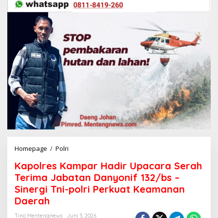
Homepage
/
Polri
K
a
Kapolres Kampar Hadir Upacara Serah
p
o
Terima Jabatan Danyonif 132/bs –
l
Sinergi Tni-polri Perkuat Keamanan
r
Daerah
e
s
Tino Mentengnews
Juni 3, 2026