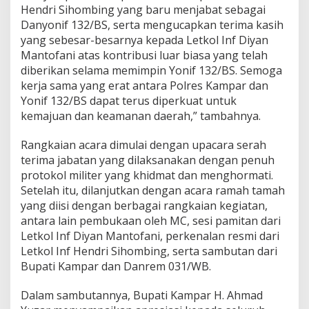
e
Hendri Sihombing yang baru menjabat sebagai
a
Danyonif 132/BS, serta mengucapkan terima kasih
m
yang sebesar-besarnya kepada Letkol Inf Diyan
a
Mantofani atas kontribusi luar biasa yang telah
n
a
diberikan selama memimpin Yonif 132/BS. Semoga
n
kerja sama yang erat antara Polres Kampar dan
D
Yonif 132/BS dapat terus diperkuat untuk
a
kemajuan dan keamanan daerah,” tambahnya.
e
r
a
Rangkaian acara dimulai dengan upacara serah
h
terima jabatan yang dilaksanakan dengan penuh
protokol militer yang khidmat dan menghormati.
Setelah itu, dilanjutkan dengan acara ramah tamah
yang diisi dengan berbagai rangkaian kegiatan,
antara lain pembukaan oleh MC, sesi pamitan dari
Letkol Inf Diyan Mantofani, perkenalan resmi dari
Letkol Inf Hendri Sihombing, serta sambutan dari
Bupati Kampar dan Danrem 031/WB.
Dalam sambutannya, Bupati Kampar H. Ahmad