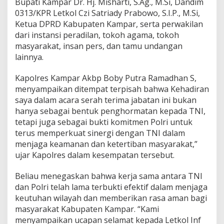
Bupati Kampar Dr. Hj. Misharti, S.Ag., M.Si, Dandim
–
S
0313/KPR Letkol Czi Satriady Prabowo, S.I.P., M.Si,
i
Ketua DPRD Kabupaten Kampar, serta perwakilan
n
dari instansi peradilan, tokoh agama, tokoh
e
masyarakat, insan pers, dan tamu undangan
r
lainnya.
g
i
T
Kapolres Kampar Akbp Boby Putra Ramadhan S,
n
menyampaikan ditempat terpisah bahwa Kehadiran
i
saya dalam acara serah terima jabatan ini bukan
-
hanya sebagai bentuk penghormatan kepada TNI,
p
o
tetapi juga sebagai bukti komitmen Polri untuk
l
terus memperkuat sinergi dengan TNI dalam
r
menjaga keamanan dan ketertiban masyarakat,”
i
ujar Kapolres dalam kesempatan tersebut.
P
e
r
Beliau menegaskan bahwa kerja sama antara TNI
k
dan Polri telah lama terbukti efektif dalam menjaga
u
keutuhan wilayah dan memberikan rasa aman bagi
a
masyarakat Kabupaten Kampar. “Kami
t
K
menyampaikan ucapan selamat kepada Letkol Inf