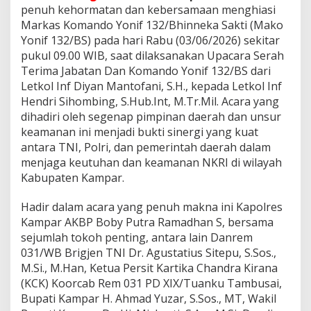
r
penuh kehormatan dan kebersamaan menghiasi
i
Markas Komando Yonif 132/Bhinneka Sakti (Mako
m
Yonif 132/BS) pada hari Rabu (03/06/2026) sekitar
a
J
pukul 09.00 WIB, saat dilaksanakan Upacara Serah
a
Terima Jabatan Dan Komando Yonif 132/BS dari
b
Letkol Inf Diyan Mantofani, S.H., kepada Letkol Inf
a
Hendri Sihombing, S.Hub.Int, M.Tr.Mil. Acara yang
t
a
dihadiri oleh segenap pimpinan daerah dan unsur
n
keamanan ini menjadi bukti sinergi yang kuat
D
antara TNI, Polri, dan pemerintah daerah dalam
a
menjaga keutuhan dan keamanan NKRI di wilayah
n
Kabupaten Kampar.
y
o
n
Hadir dalam acara yang penuh makna ini Kapolres
i
Kampar AKBP Boby Putra Ramadhan S, bersama
f
sejumlah tokoh penting, antara lain Danrem
1
031/WB Brigjen TNI Dr. Agustatius Sitepu, S.Sos.,
3
2
M.Si., M.Han, Ketua Persit Kartika Chandra Kirana
/
(KCK) Koorcab Rem 031 PD XIX/Tuanku Tambusai,
b
Bupati Kampar H. Ahmad Yuzar, S.Sos., MT, Wakil
s