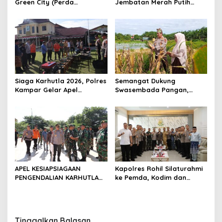
Green City (Perda
Jembatan Merah Putih
Lingkungan) Kota
Presisi Hasil Renovasi ke
Pekanbaru Bersama Dinas
Warga Pulau Jambu Kuok
Lingkungan Hidup Kota
Pekanbaru dan Tim Pakar
Siaga Karhutla 2026, Polres
Semangat Dukung
Kampar Gelar Apel
Swasembada Pangan,
Bersama TNI dan Instansi
Kapolsek Kampar Turun
Terkait
Langsung Panen Jagung di
Sendayan
APEL KESIAPSIAGAAN
Kapolres Rohil Silaturahmi
PENGENDALIAN KARHUTLA
ke Pemda, Kodim dan
KABUPATEN ROKAN HILIR
Kejari, Perkuat Sinergitas
TAHUN 2026, PERKUAT
dan Soliditas Antar Instansi
SINERGI HADAPI MUSIM
KEMARAU DAN POTENSI EL
Tinggalkan Balasan
NINO