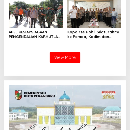
APEL KESIAPSIAGAAN
Kapolres Rohil Silaturahmi
PENGENDALIAN KARHUTLA
ke Pemda, Kodim dan
KABUPATEN ROKAN HILIR
Kejari, Perkuat Sinergitas
TAHUN 2026, PERKUAT
dan Soliditas Antar Instansi
SINERGI HADAPI MUSIM
KEMARAU DAN POTENSI EL
View More
NINO