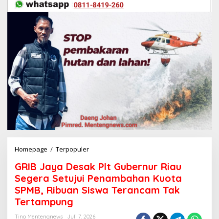
Homepage
/
Terpopuler
G
R
GRIB Jaya Desak Plt Gubernur Riau
I
B
Segera Setujui Penambahan Kuota
J
SPMB, Ribuan Siswa Terancam Tak
a
Tertampung
y
a
Tino Mentengnews
Juli 7, 2026