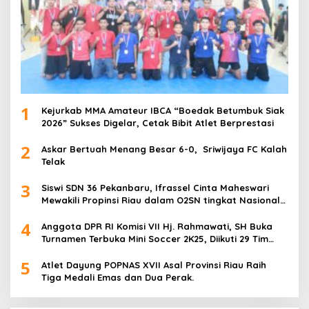
1
Kejurkab MMA Amateur IBCA “Boedak Betumbuk Siak
2026” Sukses Digelar, Cetak Bibit Atlet Berprestasi
2
Askar Bertuah Menang Besar 6-0, Sriwijaya FC Kalah
Telak
3
Siswi SDN 36 Pekanbaru, Ifrassel Cinta Maheswari
Mewakili Propinsi Riau dalam O2SN tingkat Nasional
2025 di Cabor Senam Putri
4
Anggota DPR RI Komisi VII Hj. Rahmawati, SH Buka
Turnamen Terbuka Mini Soccer 2K25, Diikuti 29 Tim
Pria dan Wanita di Kalimantan Utara
5
Atlet Dayung POPNAS XVII Asal Provinsi Riau Raih
Tiga Medali Emas dan Dua Perak.