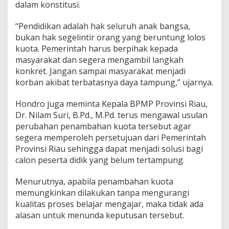
dalam konstitusi.
T
e
r
“Pendidikan adalah hak seluruh anak bangsa,
t
bukan hak segelintir orang yang beruntung lolos
a
kuota. Pemerintah harus berpihak kepada
m
masyarakat dan segera mengambil langkah
p
u
konkret. Jangan sampai masyarakat menjadi
n
korban akibat terbatasnya daya tampung,” ujarnya.
g
Hondro juga meminta Kepala BPMP Provinsi Riau,
Dr. Nilam Suri, B.Pd., M.Pd. terus mengawal usulan
perubahan penambahan kuota tersebut agar
segera memperoleh persetujuan dari Pemerintah
Provinsi Riau sehingga dapat menjadi solusi bagi
calon peserta didik yang belum tertampung.
Menurutnya, apabila penambahan kuota
memungkinkan dilakukan tanpa mengurangi
kualitas proses belajar mengajar, maka tidak ada
alasan untuk menunda keputusan tersebut.