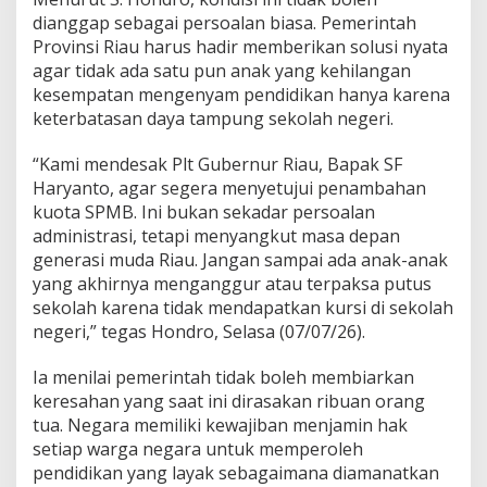
M
dianggap sebagai persoalan biasa. Pemerintah
B
Provinsi Riau harus hadir memberikan solusi nyata
,
R
agar tidak ada satu pun anak yang kehilangan
i
kesempatan mengenyam pendidikan hanya karena
b
keterbatasan daya tampung sekolah negeri.
u
a
“Kami mendesak Plt Gubernur Riau, Bapak SF
n
S
Haryanto, agar segera menyetujui penambahan
i
kuota SPMB. Ini bukan sekadar persoalan
s
administrasi, tetapi menyangkut masa depan
w
generasi muda Riau. Jangan sampai ada anak-anak
a
T
yang akhirnya menganggur atau terpaksa putus
e
sekolah karena tidak mendapatkan kursi di sekolah
r
negeri,” tegas Hondro, Selasa (07/07/26).
a
n
Ia menilai pemerintah tidak boleh membiarkan
c
a
keresahan yang saat ini dirasakan ribuan orang
m
tua. Negara memiliki kewajiban menjamin hak
T
setiap warga negara untuk memperoleh
a
pendidikan yang layak sebagaimana diamanatkan
k