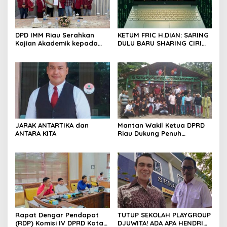
DPD IMM Riau Serahkan
KETUM FRIC H.DIAN: SARING
Kajian Akademik kepada
DULU BARU SHARING CIRI
DPD RI, Desak Perjuangkan
ORANG BIJAK BERMEDIA
Keadilan bagi Provinsi Riau
SOSIAL
JARAK ANTARTIKA dan
Mantan Wakil Ketua DPRD
ANTARA KITA
Riau Dukung Penuh
Penerbitan Buku Sejarah
Perjuangan Lahirnya
Kabupaten Kepulauan
Meranti
Rapat Dengar Pendapat
TUTUP SEKOLAH PLAYGROUP
(RDP) Komisi IV DPRD Kota
DJUWITA! ADA APA HENDRI