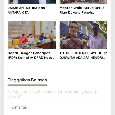
JARAK ANTARTIKA dan
Mantan Wakil Ketua DPRD
ANTARA KITA
Riau Dukung Penuh
Penerbitan Buku Sejarah
Perjuangan Lahirnya
Kabupaten Kepulauan
Meranti
Rapat Dengar Pendapat
TUTUP SEKOLAH PLAYGROUP
(RDP) Komisi IV DPRD Kota
DJUWITA! ADA APA HENDRI
Batam terkait polemik
ARULAN BELA MATI-MATIAN ?
Sekolah Djuwita
Tinggalkan Balasan
Alamat email Anda tidak akan dipublikasikan.
Ruas yang wajib
ditandai
*