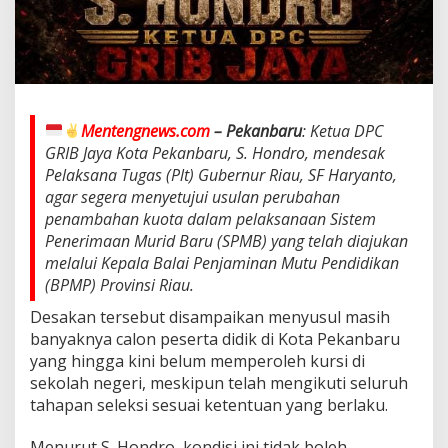
a
S
e
t
u
j
u
Mentengnews.com
– Pekanbaru
: Ketua DPC
i
P
GRIB Jaya Kota Pekanbaru, S. Hondro, mendesak
e
Pelaksana Tugas (Plt) Gubernur Riau, SF Haryanto,
n
agar segera menyetujui usulan perubahan
a
penambahan kuota dalam pelaksanaan Sistem
m
b
Penerimaan Murid Baru (SPMB) yang telah diajukan
a
melalui Kepala Balai Penjaminan Mutu Pendidikan
h
(BPMP) Provinsi Riau.
a
n
Desakan tersebut disampaikan menyusul masih
K
banyaknya calon peserta didik di Kota Pekanbaru
u
yang hingga kini belum memperoleh kursi di
o
sekolah negeri, meskipun telah mengikuti seluruh
t
a
tahapan seleksi sesuai ketentuan yang berlaku.
S
P
Menurut S. Hondro, kondisi ini tidak boleh