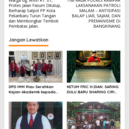
Warga Gg. Arifin RT. 01,
TIM RAGA POLRES KAMPAR
a
Protes Jalan Fasum Ditutup,
LAKSANAKAN PATROLI
v
Berharap Satpol PP Kota
MALAM – ANTISIPASI
Pekanbaru Turun Tangan
BALAP LIAR, SAJAM, DAN
i
dan Membongkar Tembok
PREMANISME DI
Pembatas Jalan.
BANGKINANG
g
a
Jangan Lewatkan
s
i
p
o
s
DPD IMM Riau Serahkan
KETUM FRIC H.DIAN: SARING
Kajian Akademik kepada
DULU BARU SHARING CIRI
DPD RI, Desak Perjuangkan
ORANG BIJAK BERMEDIA
Keadilan bagi Provinsi Riau
SOSIAL