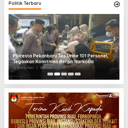
Politik Terbaru
Polresta Pekanbaru Tes Urine 101 Personel,
P
Tegaskan Komitmen Bersih Narkoba
S
Di Politik, Polri
|
Februari 23, 2026
Di 