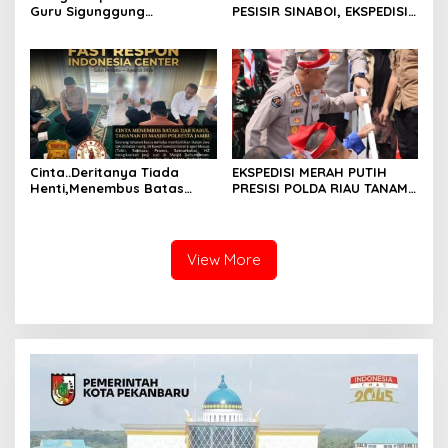
Guru Sigunggung
PESISIR SINABOI, EKSPEDISI
Beraktivitas Tidak Sesuai
MERAH PUTIH PRESISI POLDA
SOP, Selain itu Warga
RIAU HADIR DENGAN
Keluhkan Bau Limbah yang
PELAYANAN KESEHATAN
Menyengat.
GRATIS
Cinta..Deritanya Tiada
EKSPEDISI MERAH PUTIH
Henti,Menembus Batas
PRESISI POLDA RIAU TANAM
Jeruji Besi
810 MANGROVE DAN
SALURKAN BERBAGAI
BANTUAN UNTUK
MASYARAKAT PESISIR
View More
SINABOI