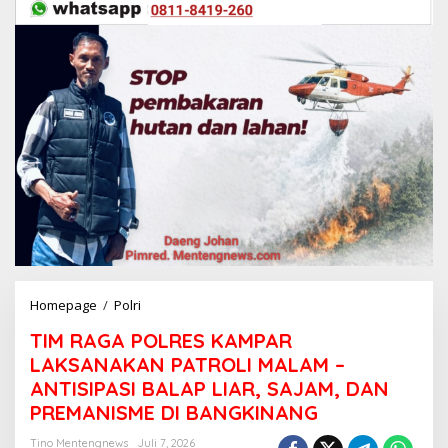
Homepage
/
Polri
T
I
TIM RAGA POLRES KAMPAR
M
R
LAKSANAKAN PATROLI MALAM –
A
ANTISIPASI BALAP LIAR, SAJAM, DAN
G
PREMANISME DI BANGKINANG
A
P
Tino Mentengnews
Juli 7, 2026