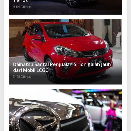
Terios
5419 Dilihat
Daihatsu Santai Penjualan Sirion Kalah Jauh
dari Mobil LCGC
3496 Dilihat