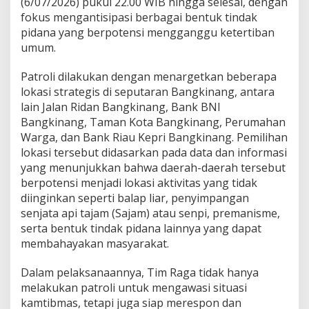
(6/07/2026) pukul 22.00 WIB hingga selesai, dengan
O
L
fokus mengantisipasi berbagai bentuk tindak
I
pidana yang berpotensi mengganggu ketertiban
M
umum.
A
L
Patroli dilakukan dengan menargetkan beberapa
A
M
lokasi strategis di seputaran Bangkinang, antara
–
lain Jalan Ridan Bangkinang, Bank BNI
A
Bangkinang, Taman Kota Bangkinang, Perumahan
N
Warga, dan Bank Riau Kepri Bangkinang. Pemilihan
T
lokasi tersebut didasarkan pada data dan informasi
I
S
yang menunjukkan bahwa daerah-daerah tersebut
I
berpotensi menjadi lokasi aktivitas yang tidak
P
diinginkan seperti balap liar, penyimpangan
A
senjata api tajam (Sajam) atau senpi, premanisme,
S
I
serta bentuk tindak pidana lainnya yang dapat
B
membahayakan masyarakat.
A
L
Dalam pelaksanaannya, Tim Raga tidak hanya
A
melakukan patroli untuk mengawasi situasi
P
L
kamtibmas, tetapi juga siap merespon dan