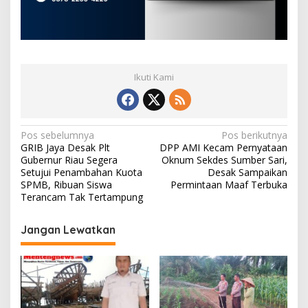
Ikuti Kami
N
Pos sebelumnya
Pos berikutnya
GRIB Jaya Desak Plt
DPP AMI Kecam Pernyataan
a
Gubernur Riau Segera
Oknum Sekdes Sumber Sari,
v
Setujui Penambahan Kuota
Desak Sampaikan
SPMB, Ribuan Siswa
Permintaan Maaf Terbuka
i
Terancam Tak Tertampung
g
Jangan Lewatkan
a
s
i
p