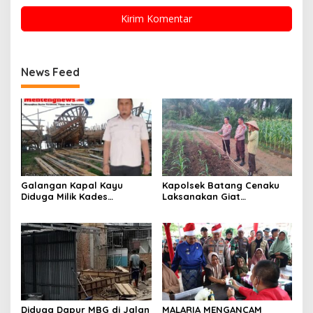
News Feed
Galangan Kapal Kayu
Kapolsek Batang Cenaku
Diduga Milik Kades
Laksanakan Giat
Serapung Bernama Rocki
Pemantauan, Penyiraman
Menuai Sorotan,
dan Pengecekan Jagung
Masyarakat Menilai Bahan
Pipil di Desa Aur Cina.
Material Kapal Kayu
Diduga dari Hasil Ilegal
Logging
Diduga Dapur MBG di Jalan
MALARIA MENGANCAM