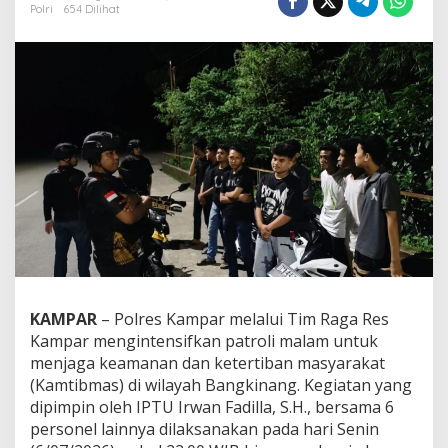
O
Polri
654 Dilihat
L
R
E
S
K
A
M
P
A
R
L
A
K
S
A
N
A
KAMPAR
– Polres Kampar melalui Tim Raga Res
K
Kampar mengintensifkan patroli malam untuk
A
menjaga keamanan dan ketertiban masyarakat
N
P
(Kamtibmas) di wilayah Bangkinang. Kegiatan yang
A
dipimpin oleh IPTU Irwan Fadilla, S.H., bersama 6
T
personel lainnya dilaksanakan pada hari Senin
R