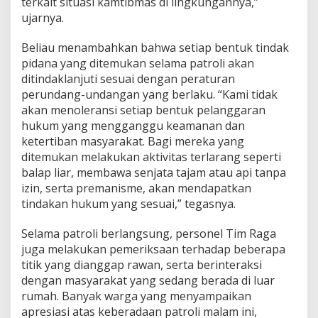
terkait situasi kamtibmas di lingkungannya,”
B
ujarnya.
A
N
G
Beliau menambahkan bahwa setiap bentuk tindak
K
pidana yang ditemukan selama patroli akan
I
ditindaklanjuti sesuai dengan peraturan
N
perundang-undangan yang berlaku. “Kami tidak
A
N
akan menoleransi setiap bentuk pelanggaran
G
hukum yang mengganggu keamanan dan
ketertiban masyarakat. Bagi mereka yang
ditemukan melakukan aktivitas terlarang seperti
balap liar, membawa senjata tajam atau api tanpa
izin, serta premanisme, akan mendapatkan
tindakan hukum yang sesuai,” tegasnya.
Selama patroli berlangsung, personel Tim Raga
juga melakukan pemeriksaan terhadap beberapa
titik yang dianggap rawan, serta berinteraksi
dengan masyarakat yang sedang berada di luar
rumah. Banyak warga yang menyampaikan
apresiasi atas keberadaan patroli malam ini,