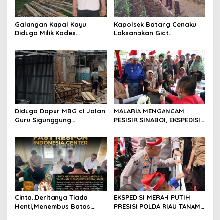
o
s
Galangan Kapal Kayu
Kapolsek Batang Cenaku
Diduga Milik Kades
Laksanakan Giat
Serapung Bernama Rocki
Pemantauan, Penyiraman
Menuai Sorotan,
dan Pengecekan Jagung
Masyarakat Menilai Bahan
Pipil di Desa Aur Cina.
Material Kapal Kayu
Diduga dari Hasil Ilegal
Logging
Diduga Dapur MBG di Jalan
MALARIA MENGANCAM
Guru Sigunggung
PESISIR SINABOI, EKSPEDISI
Beraktivitas Tidak Sesuai
MERAH PUTIH PRESISI POLDA
SOP, Selain itu Warga
RIAU HADIR DENGAN
Keluhkan Bau Limbah yang
PELAYANAN KESEHATAN
Menyengat.
GRATIS
Cinta..Deritanya Tiada
EKSPEDISI MERAH PUTIH
Henti,Menembus Batas
PRESISI POLDA RIAU TANAM
Jeruji Besi
810 MANGROVE DAN