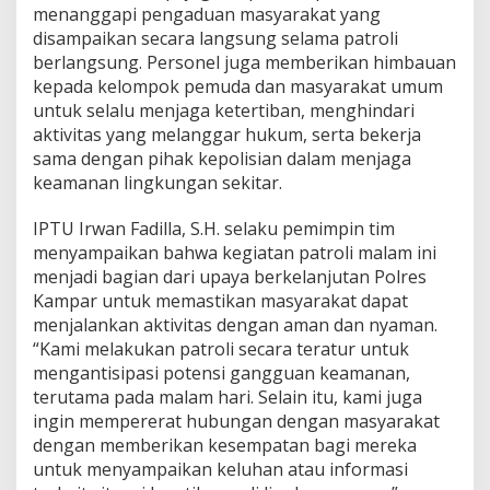
I
menanggapi pengaduan masyarakat yang
A
disampaikan secara langsung selama patroli
R
berlangsung. Personel juga memberikan himbauan
,
kepada kelompok pemuda dan masyarakat umum
S
A
untuk selalu menjaga ketertiban, menghindari
J
aktivitas yang melanggar hukum, serta bekerja
A
sama dengan pihak kepolisian dalam menjaga
M
keamanan lingkungan sekitar.
,
D
A
IPTU Irwan Fadilla, S.H. selaku pemimpin tim
N
menyampaikan bahwa kegiatan patroli malam ini
P
menjadi bagian dari upaya berkelanjutan Polres
R
Kampar untuk memastikan masyarakat dapat
E
M
menjalankan aktivitas dengan aman dan nyaman.
A
“Kami melakukan patroli secara teratur untuk
N
mengantisipasi potensi gangguan keamanan,
I
terutama pada malam hari. Selain itu, kami juga
S
ingin mempererat hubungan dengan masyarakat
M
E
dengan memberikan kesempatan bagi mereka
D
untuk menyampaikan keluhan atau informasi
I