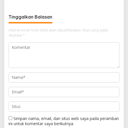
SALURKAN BERBAGAI
BANTUAN UNTUK
MASYARAKAT PESISIR
Tinggalkan Balasan
SINABOI
Alamat email Anda tidak akan dipublikasikan.
Ruas yang wajib
ditandai
*
Simpan nama, email, dan situs web saya pada peramban
ini untuk komentar saya berikutnya.