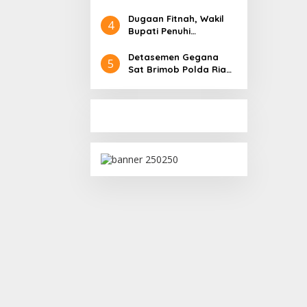
Dituntut 3 Tahun,Vonis
2,5 Tahun Penjara
Dugaan Fitnah, Wakil
4
Bupati Penuhi
Panggilan Polisi
Detasemen Gegana
5
Sat Brimob Polda Riau
Gelar Do’a Bersama
dalam Rangka HUT ke-
51 Gegana Korps
Brimob Polri