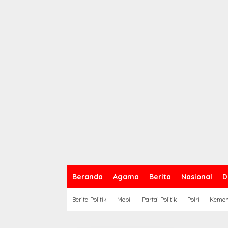
Beranda
Agama
Berita
Nasional
D
Berita Politik
Mobil
Partai Politik
Polri
Keme