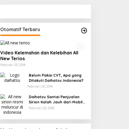
Otomatif Terbaru
Video Kelemahan dan Kelebihan All
New Terios
Februari 20, 2018
Belum Pakai CVT, Apa yang
Ditakuti Daihatsu Indonesia?
Februari 20, 2018
Daihatsu Santai Penjualan
Sirion Kalah Jauh dari Mobil
LCGC
Februari 20, 2018