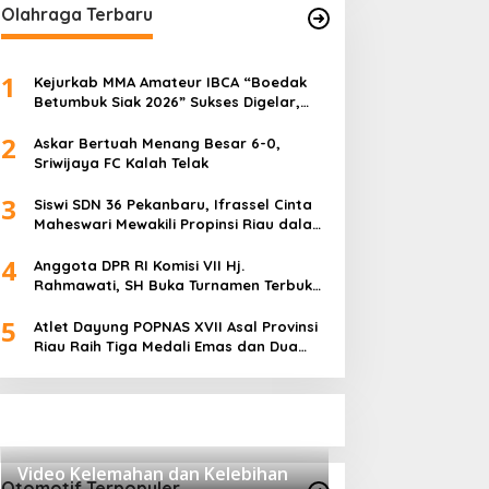
Olahraga Terbaru
1
Kejurkab MMA Amateur IBCA “Boedak
Betumbuk Siak 2026” Sukses Digelar,
Cetak Bibit Atlet Berprestasi
2
Askar Bertuah Menang Besar 6-0,
Sriwijaya FC Kalah Telak
3
Siswi SDN 36 Pekanbaru, Ifrassel Cinta
Maheswari Mewakili Propinsi Riau dalam
O2SN tingkat Nasional 2025 di Cabor
4
Senam Putri
Anggota DPR RI Komisi VII Hj.
Rahmawati, SH Buka Turnamen Terbuka
Mini Soccer 2K25, Diikuti 29 Tim Pria dan
5
Wanita di Kalimantan Utara
Atlet Dayung POPNAS XVII Asal Provinsi
Riau Raih Tiga Medali Emas dan Dua
Perak.
Video Kelemahan dan Kelebihan
Otomotif Terpopuler