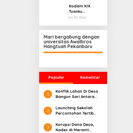
Perkuat
Kodam XIX
Kepedulian
Tuanku
Kemanusiaan
Tambusai
Juli 30, 2026
Sambut HUT ke-1
Berikan
Kodam
Santunan dan
XIX/Tuanku
Kursi Roda
Mari bergabung dengan
Tambusai dan
kepada Veteran
universitas Awalbros
HUT ke-1 Brigif
Pejuang Bangsa
Hangtuah Pekanbaru
TP 89/GG
Populer
Komentar
Konflik Lahan Di Desa
1
Bangun Sari Antara
Hanafi Cs dan H. Nedi,
Kepala Desa Pantai
Launching Sekolah
2
Raja Angkat Bicara
Percontohan Tertib
Berlalu Lintas Polres
Bengkalis 2025 Digelar
Korupsi Dana Desa,
3
Secara Daring
Kades di Meranti