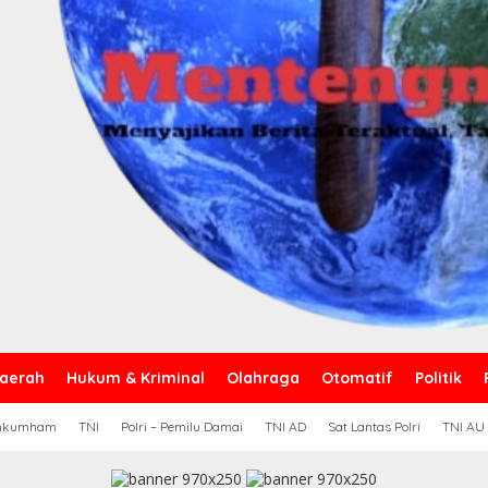
aerah
Hukum & Kriminal
Olahraga
Otomatif
Politik
nkumham
TNI
Polri – Pemilu Damai
TNI AD
Sat Lantas Polri
TNI AU