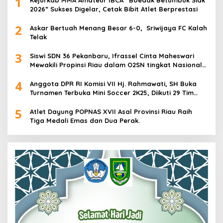
1
2026” Sukses Digelar, Cetak Bibit Atlet Berprestasi
2
Askar Bertuah Menang Besar 6-0, Sriwijaya FC Kalah
Telak
3
Siswi SDN 36 Pekanbaru, Ifrassel Cinta Maheswari
Mewakili Propinsi Riau dalam O2SN tingkat Nasional
2025 di Cabor Senam Putri
4
Anggota DPR RI Komisi VII Hj. Rahmawati, SH Buka
Turnamen Terbuka Mini Soccer 2K25, Diikuti 29 Tim
Pria dan Wanita di Kalimantan Utara
5
Atlet Dayung POPNAS XVII Asal Provinsi Riau Raih
Tiga Medali Emas dan Dua Perak.