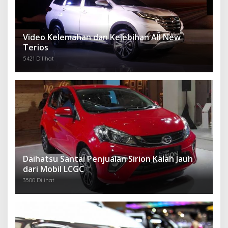
Video Kelemahan dan Kelebihan All New
Terios
5421 Dilihat
Daihatsu Santai Penjualan Sirion Kalah Jauh
dari Mobil LCGC
3500 Dilihat