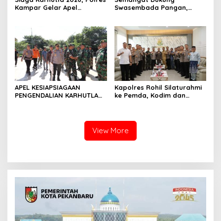
Kampar Gelar Apel
Swasembada Pangan,
Bersama TNI dan Instansi
Kapolsek Kampar Turun
Terkait
Langsung Panen Jagung di
Sendayan
APEL KESIAPSIAGAAN
Kapolres Rohil Silaturahmi
PENGENDALIAN KARHUTLA
ke Pemda, Kodim dan
KABUPATEN ROKAN HILIR
Kejari, Perkuat Sinergitas
TAHUN 2026, PERKUAT
dan Soliditas Antar Instansi
SINERGI HADAPI MUSIM
KEMARAU DAN POTENSI EL
View More
NINO