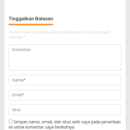
TAHUN 2026, PERKUAT
dan Soliditas Antar Instansi
SINERGI HADAPI MUSIM
KEMARAU DAN POTENSI EL
Tinggalkan Balasan
NINO
Alamat email Anda tidak akan dipublikasikan.
Ruas yang wajib
ditandai
*
Simpan nama, email, dan situs web saya pada peramban
ini untuk komentar saya berikutnya.