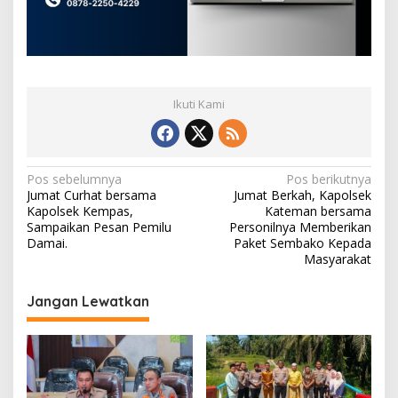
Ikuti Kami
N
Pos sebelumnya
Pos berikutnya
Jumat Curhat bersama
Jumat Berkah, Kapolsek
a
Kapolsek Kempas,
Kateman bersama
v
Sampaikan Pesan Pemilu
Personilnya Memberikan
Damai.
Paket Sembako Kepada
i
Masyarakat
g
Jangan Lewatkan
a
s
i
p