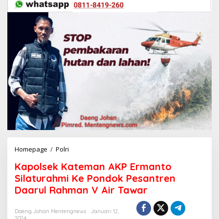
Homepage
/
Polri
K
a
Kapolsek Kateman AKP Ermanto
p
o
Silaturahmi Ke Pondok Pesantren
l
Daarul Rahman V Air Tawar
s
e
k
Daeng Johan Mentengnews
Januari 12,
2024