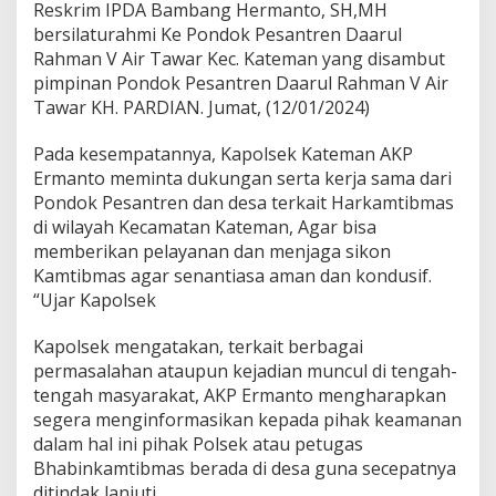
h
Reskrim IPDA Bambang Hermanto, SH,MH
m
bersilaturahmi Ke Pondok Pesantren Daarul
i
Rahman V Air Tawar Kec. Kateman yang disambut
K
pimpinan Pondok Pesantren Daarul Rahman V Air
e
P
Tawar KH. PARDIAN. Jumat, (12/01/2024)
o
n
Pada kesempatannya, Kapolsek Kateman AKP
d
Ermanto meminta dukungan serta kerja sama dari
o
Pondok Pesantren dan desa terkait Harkamtibmas
k
P
di wilayah Kecamatan Kateman, Agar bisa
e
memberikan pelayanan dan menjaga sikon
s
Kamtibmas agar senantiasa aman dan kondusif.
a
“Ujar Kapolsek
n
t
r
Kapolsek mengatakan, terkait berbagai
e
permasalahan ataupun kejadian muncul di tengah-
n
tengah masyarakat, AKP Ermanto mengharapkan
D
segera menginformasikan kepada pihak keamanan
a
a
dalam hal ini pihak Polsek atau petugas
r
Bhabinkamtibmas berada di desa guna secepatnya
u
ditindak lanjuti.