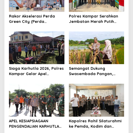
o
s
Rakor Akselerasi Perda
Polres Kampar Serahkan
Green City (Perda
Jembatan Merah Putih
Lingkungan) Kota
Presisi Hasil Renovasi ke
Pekanbaru Bersama Dinas
Warga Pulau Jambu Kuok
Lingkungan Hidup Kota
Pekanbaru dan Tim Pakar
Siaga Karhutla 2026, Polres
Semangat Dukung
Kampar Gelar Apel
Swasembada Pangan,
Bersama TNI dan Instansi
Kapolsek Kampar Turun
Terkait
Langsung Panen Jagung di
Sendayan
APEL KESIAPSIAGAAN
Kapolres Rohil Silaturahmi
PENGENDALIAN KARHUTLA
ke Pemda, Kodim dan
KABUPATEN ROKAN HILIR
Kejari, Perkuat Sinergitas