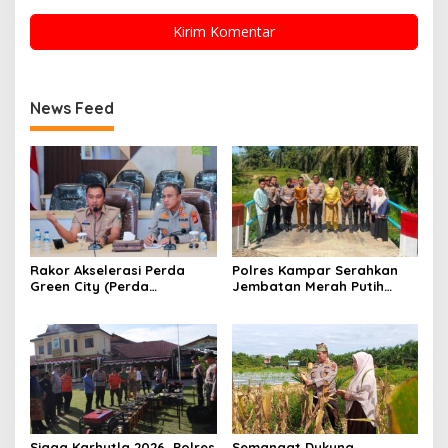
News Feed
Rakor Akselerasi Perda
Polres Kampar Serahkan
Green City (Perda
Jembatan Merah Putih
Lingkungan) Kota
Presisi Hasil Renovasi ke
Pekanbaru Bersama Dinas
Warga Pulau Jambu Kuok
Lingkungan Hidup Kota
Pekanbaru dan Tim Pakar
Siaga Karhutla 2026, Polres
Semangat Dukung