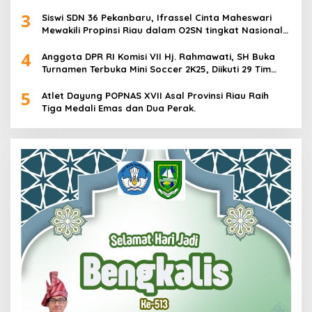
3
Siswi SDN 36 Pekanbaru, Ifrassel Cinta Maheswari
Mewakili Propinsi Riau dalam O2SN tingkat Nasional
2025 di Cabor Senam Putri
4
Anggota DPR RI Komisi VII Hj. Rahmawati, SH Buka
Turnamen Terbuka Mini Soccer 2K25, Diikuti 29 Tim
Pria dan Wanita di Kalimantan Utara
5
Atlet Dayung POPNAS XVII Asal Provinsi Riau Raih
Tiga Medali Emas dan Dua Perak.