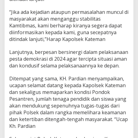
l
R
“Jika ada kejadian ataupun permasalahan muncul di
a
h
masyarakat akan menganggu stabilitas
m
Kamtibmas, kami berharap kiranya segera dapat
a
diinformasikan kepada kami, guna secepatnya
n
ditindak lanjuti,”Harap Kapolsek Kateman
V
A
i
Lanjutnya, berpesan bersinergi dalam pelaksanaan
r
pesta demokrasi di 2024 agar tercipta situasi aman
T
dan kondusif selama pelaksanaannya ke depan.
a
w
Ditempat yang sama, KH. Pardian menyampaikan,
a
r
ucapan selamat datang kepada Kapolsek Kateman
dan sekaligus memaparkan kondisi Pondok
Pesantren, jumlah tenaga pendidik dan siswa yang
akan mendukung sepenuhnya tugas-tugas dari
pihak Polsek dalam rangka memelihara keamanan
dan ketertiban ditengah-tengah masyarakat. “Ucap
Kh. Pardian