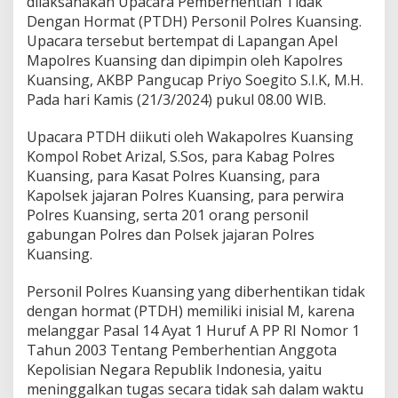
dilaksanakan Upacara Pemberhentian Tidak
e
r
Dengan Hormat (PTDH) Personil Polres Kuansing.
h
Upacara tersebut bertempat di Lapangan Apel
e
Mapolres Kuansing dan dipimpin oleh Kapolres
n
Kuansing, AKBP Pangucap Priyo Soegito S.I.K, M.H.
t
Pada hari Kamis (21/3/2024) pukul 08.00 WIB.
i
a
n
Upacara PTDH diikuti oleh Wakapolres Kuansing
T
Kompol Robet Arizal, S.Sos, para Kabag Polres
i
Kuansing, para Kasat Polres Kuansing, para
d
Kapolsek jajaran Polres Kuansing, para perwira
a
k
Polres Kuansing, serta 201 orang personil
D
gabungan Polres dan Polsek jajaran Polres
e
Kuansing.
n
g
Personil Polres Kuansing yang diberhentikan tidak
a
n
dengan hormat (PTDH) memiliki inisial M, karena
H
melanggar Pasal 14 Ayat 1 Huruf A PP RI Nomor 1
o
Tahun 2003 Tentang Pemberhentian Anggota
r
Kepolisian Negara Republik Indonesia, yaitu
m
a
meninggalkan tugas secara tidak sah dalam waktu