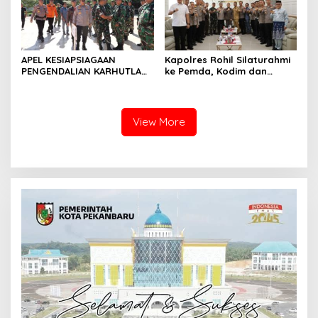
APEL KESIAPSIAGAAN
Kapolres Rohil Silaturahmi
PENGENDALIAN KARHUTLA
ke Pemda, Kodim dan
KABUPATEN ROKAN HILIR
Kejari, Perkuat Sinergitas
TAHUN 2026, PERKUAT
dan Soliditas Antar Instansi
SINERGI HADAPI MUSIM
KEMARAU DAN POTENSI EL
View More
NINO