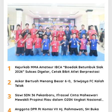
1
Kejurkab MMA Amateur IBCA “Boedak Betumbuk Siak
2026” Sukses Digelar, Cetak Bibit Atlet Berprestasi
2
Askar Bertuah Menang Besar 6-0, Sriwijaya FC Kalah
Telak
3
Siswi SDN 36 Pekanbaru, Ifrassel Cinta Maheswari
Mewakili Propinsi Riau dalam O2SN tingkat Nasional
2025 di Cabor Senam Putri
4
Anggota DPR RI Komisi VII Hj. Rahmawati, SH Buka