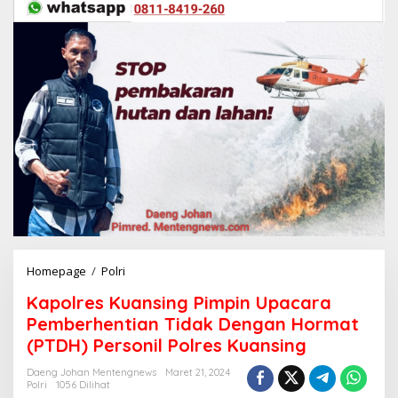
Homepage
/
Polri
K
a
Kapolres Kuansing Pimpin Upacara
p
o
Pemberhentian Tidak Dengan Hormat
l
(PTDH) Personil Polres Kuansing
r
e
Daeng Johan Mentengnews
Maret 21, 2024
s
Polri
1056 Dilihat