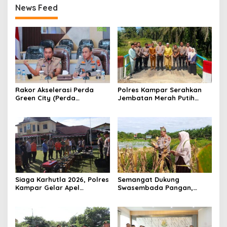
News Feed
Rakor Akselerasi Perda
Polres Kampar Serahkan
Green City (Perda
Jembatan Merah Putih
Lingkungan) Kota
Presisi Hasil Renovasi ke
Pekanbaru Bersama Dinas
Warga Pulau Jambu Kuok
Lingkungan Hidup Kota
Pekanbaru dan Tim Pakar
Siaga Karhutla 2026, Polres
Semangat Dukung
Kampar Gelar Apel
Swasembada Pangan,
Bersama TNI dan Instansi
Kapolsek Kampar Turun
Terkait
Langsung Panen Jagung di
Sendayan