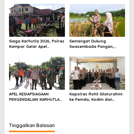
Pekanbaru Bersama Dinas
Warga Pulau Jambu Kuok
Lingkungan Hidup Kota
Pekanbaru dan Tim Pakar
Siaga Karhutla 2026, Polres
Semangat Dukung
Kampar Gelar Apel
Swasembada Pangan,
Bersama TNI dan Instansi
Kapolsek Kampar Turun
Terkait
Langsung Panen Jagung di
Sendayan
APEL KESIAPSIAGAAN
Kapolres Rohil Silaturahmi
PENGENDALIAN KARHUTLA
ke Pemda, Kodim dan
KABUPATEN ROKAN HILIR
Kejari, Perkuat Sinergitas
TAHUN 2026, PERKUAT
dan Soliditas Antar Instansi
SINERGI HADAPI MUSIM
KEMARAU DAN POTENSI EL
Tinggalkan Balasan
NINO