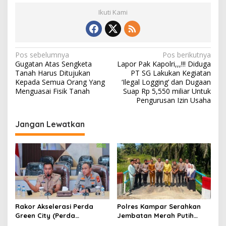
Ikuti Kami
N
Pos sebelumnya
Pos berikutnya
Gugatan Atas Sengketa
Lapor Pak Kapolri,,,!!! Diduga
a
Tanah Harus Ditujukan
PT SG Lakukan Kegiatan
v
Kepada Semua Orang Yang
‘Ilegal Logging’ dan Dugaan
Menguasai Fisik Tanah
Suap Rp 5,550 miliar Untuk
i
Pengurusan Izin Usaha
g
Jangan Lewatkan
a
s
i
p
o
s
Rakor Akselerasi Perda
Polres Kampar Serahkan
Green City (Perda
Jembatan Merah Putih
Lingkungan) Kota
Presisi Hasil Renovasi ke