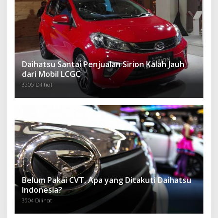
Daihatsu Santai Penjualan Sirion Kalah Jauh
dari Mobil LCGC
3505 Dilihat
Belum Pakai CVT, Apa yang Ditakuti Daihatsu
Indonesia?
3504 Dilihat