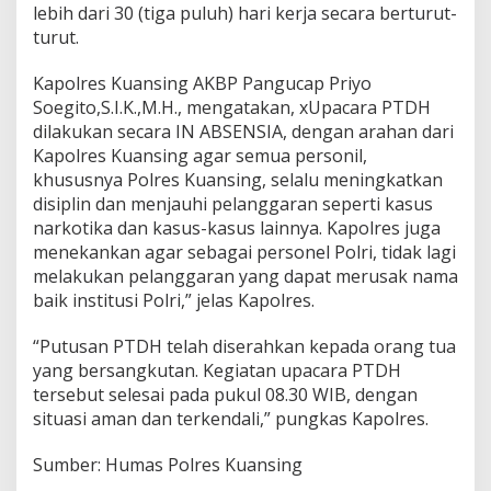
t
lebih dari 30 (tiga puluh) hari kerja secara berturut-
(
turut.
P
T
Kapolres Kuansing AKBP Pangucap Priyo
D
H
Soegito,S.I.K.,M.H., mengatakan, xUpacara PTDH
)
dilakukan secara IN ABSENSIA, dengan arahan dari
P
Kapolres Kuansing agar semua personil,
e
khususnya Polres Kuansing, selalu meningkatkan
r
disiplin dan menjauhi pelanggaran seperti kasus
s
o
narkotika dan kasus-kasus lainnya. Kapolres juga
n
menekankan agar sebagai personel Polri, tidak lagi
i
melakukan pelanggaran yang dapat merusak nama
l
baik institusi Polri,” jelas Kapolres.
P
o
l
“Putusan PTDH telah diserahkan kepada orang tua
r
yang bersangkutan. Kegiatan upacara PTDH
e
tersebut selesai pada pukul 08.30 WIB, dengan
s
situasi aman dan terkendali,” pungkas Kapolres.
K
u
a
Sumber: Humas Polres Kuansing
n