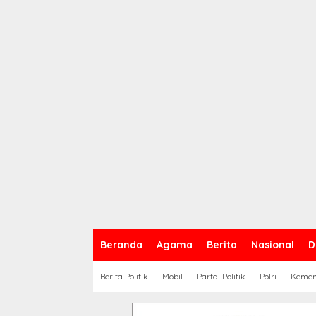
Beranda
Agama
Berita
Nasional
D
Berita Politik
Mobil
Partai Politik
Polri
Keme