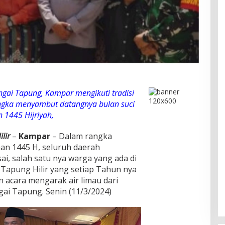
ngai Tapung, Kampar mengikuti tradisi
ngka menyambut datangnya bulan suci
1445 Hijriyah,
lir
–
Kampar
– Dalam rangka
n 1445 H, seluruh daerah
i, salah satu nya warga yang ada di
apung Hilir yang setiap Tahun nya
acara mengarak air limau dari
ngai Tapung. Senin (11/3/2024)