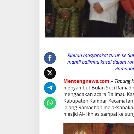
i
r
i
A
c
a
r
a
B
a
Ribuan masyarakat turun ke Su
l
i
mandi balimau kasai dalam ra
m
Ramadan 
a
u
Mentengnews.com
–
Tapung Hi
K
menyambut Bulan Suci Ramadha
a
s
mengadakan acara Balimau Kasa
a
Kabupaten Kampar Kecamatan T
i
jelang Ramadhan melaksanakan 
'
mesjid Al- Ikhlas sampai ke su
M
e
n
g