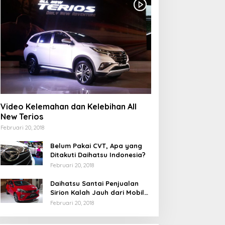
Video Kelemahan dan Kelebihan All
New Terios
Februari 20, 2018
Belum Pakai CVT, Apa yang
Ditakuti Daihatsu Indonesia?
Februari 20, 2018
Daihatsu Santai Penjualan
Sirion Kalah Jauh dari Mobil
LCGC
Februari 20, 2018