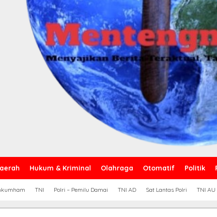
aerah
Hukum & Kriminal
Olahraga
Otomatif
Politik
nkumham
TNI
Polri – Pemilu Damai
TNI AD
Sat Lantas Polri
TNI AU