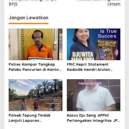
i
BPJS
Umum
g
Jangan Lewatkan
a
s
i
p
o
s
Polres Kampar Tangkap
FRIC Kepri: Statement
Pelaku Pencurian di Kantor
Kadisdik Hendri Arulan
Balai Penyuluhan
Melukai Nurani Bangsa
Indonesia
Polsek Tapung Tindak
Kasus Dju Seng :APPHI
Lanjuti Laporan
Pertanyakan Integritas JPU
Masyarakat Terkait
Kejagung dan Dugaan