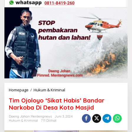
Homepage
/
Hukum & Kriminal
T
i
Tim Ojoloyo ‘Sikat Habis’ Bandar
m
O
Narkoba Di Desa Koto Masjid
j
o
Daeng Johan Mentengnews
Juni 3, 2024
Hukum & Kriminal
711 Dilihat
l
o