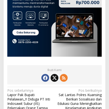
Ikuti Kami
N
Pos sebelumnya
Pos berikutnya
Lapor Pak Bupati
Sat Lantas Polres Kuansing
a
Pelalawan,,!! Diduga PT Inti
Berikan Sosialisasi dan
v
Indosawit Subur (IIS)
Edukasi Guna Meningkatkan
Pekerjakan Orang Tampa
Keselamatan Angkutan