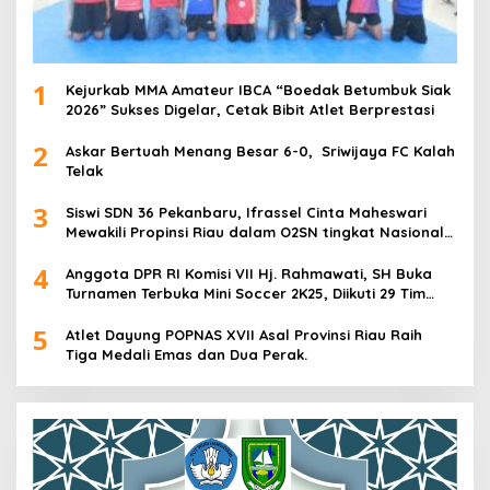
1
Kejurkab MMA Amateur IBCA “Boedak Betumbuk Siak
2026” Sukses Digelar, Cetak Bibit Atlet Berprestasi
2
Askar Bertuah Menang Besar 6-0, Sriwijaya FC Kalah
Telak
3
Siswi SDN 36 Pekanbaru, Ifrassel Cinta Maheswari
Mewakili Propinsi Riau dalam O2SN tingkat Nasional
2025 di Cabor Senam Putri
4
Anggota DPR RI Komisi VII Hj. Rahmawati, SH Buka
Turnamen Terbuka Mini Soccer 2K25, Diikuti 29 Tim
Pria dan Wanita di Kalimantan Utara
5
Atlet Dayung POPNAS XVII Asal Provinsi Riau Raih
Tiga Medali Emas dan Dua Perak.