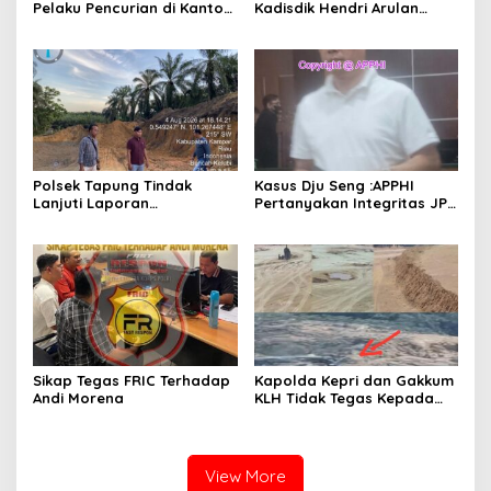
Pelaku Pencurian di Kantor
Kadisdik Hendri Arulan
Balai Penyuluhan
Melukai Nurani Bangsa
Indonesia
Polsek Tapung Tindak
Kasus Dju Seng :APPHI
Lanjuti Laporan
Pertanyakan Integritas JPU
Masyarakat Terkait
Kejagung dan Dugaan
Penambangan Ilegal di
“Main Mata” Kroni Eks-
Desa Bencah Kelubi
Jampidsus
Sikap Tegas FRIC Terhadap
Kapolda Kepri dan Gakkum
Andi Morena
KLH Tidak Tegas Kepada
Korporasi Pencucian Pasir
dan Penimbunan Pesisir di
Teluk Mata Ikan
View More