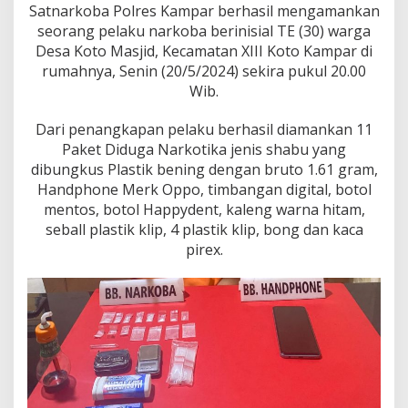
b
Satnarkoba Polres Kampar berhasil mengamankan
a
seorang pelaku narkoba berinisial TE (30) warga
D
Desa Koto Masjid, Kecamatan XIII Koto Kampar di
i
D
rumahnya, Senin (20/5/2024) sekira pukul 20.00
e
Wib.
s
a
Dari penangkapan pelaku berhasil diamankan 11
K
Paket Diduga Narkotika jenis shabu yang
o
t
dibungkus Plastik bening dengan bruto 1.61 gram,
o
Handphone Merk Oppo, timbangan digital, botol
M
mentos, botol Happydent, kaleng warna hitam,
a
seball plastik klip, 4 plastik klip, bong dan kaca
s
pirex.
j
i
d