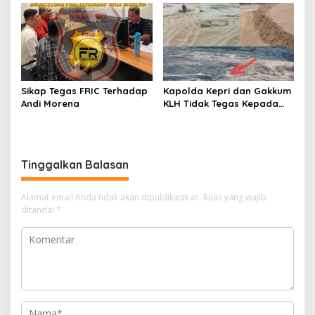
Penambangan Ilegal di
“Main Mata” Kroni Eks-
Desa Bencah Kelubi
Jampidsus
Sikap Tegas FRIC Terhadap
Kapolda Kepri dan Gakkum
Andi Morena
KLH Tidak Tegas Kepada
Korporasi Pencucian Pasir
dan Penimbunan Pesisir di
Teluk Mata Ikan
Tinggalkan Balasan
Alamat email Anda tidak akan dipublikasikan.
Ruas yang wajib
ditandai
*