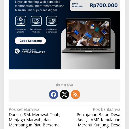
Ikuti Kami
N
Pos sebelumnya
Pos berikutnya
Darsini, SM: Merawat Tuah,
Peninjauan Balon Desa
a
Menjaga Marwah, dan
Adat, LAMR Kepulauan
v
Membangun Riau Bersama
Meranti Kunjungi Desa