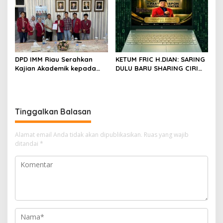
DPD IMM Riau Serahkan
KETUM FRIC H.DIAN: SARING
Kajian Akademik kepada
DULU BARU SHARING CIRI
DPD RI, Desak Perjuangkan
ORANG BIJAK BERMEDIA
Keadilan bagi Provinsi Riau
SOSIAL
Tinggalkan Balasan
Alamat email Anda tidak akan dipublikasikan.
Ruas yang wajib
ditandai
*