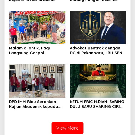
Lokasi Baru di Pekanbaru,
Hasan Aktif Mendorong
Santuni 20 Anak Yatim
Seluruh Program
Pemerintahan Presiden RI
H. Prabowo Subianto
Malam dilantik, Pagi
Advokat Bentrok dengan
Langsung Gaspol
DC di Pekanbaru, LBH SPN
Desak Polda Riau Usut
Dugaan Premanisme
DPD IMM Riau Serahkan
KETUM FRIC H.DIAN: SARING
Kajian Akademik kepada
DULU BARU SHARING CIRI
DPD RI, Desak Perjuangkan
ORANG BIJAK BERMEDIA
Keadilan bagi Provinsi Riau
SOSIAL
View More