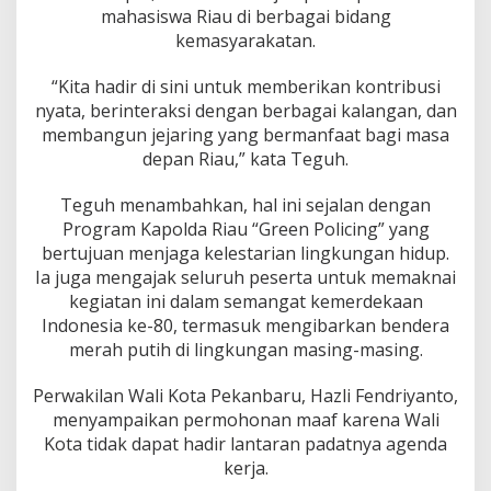
c
mahasiswa Riau di berbagai bidang
t
kemasyarakatan.
i
o
n
“Kita hadir di sini untuk memberikan kontribusi
f
nyata, berinteraksi dengan berbagai kalangan, dan
o
membangun jejaring yang bermanfaat bagi masa
r
depan Riau,” kata Teguh.
R
i
a
Teguh menambahkan, hal ini sejalan dengan
u
Program Kapolda Riau “Green Policing” yang
bertujuan menjaga kelestarian lingkungan hidup.
Ia juga mengajak seluruh peserta untuk memaknai
kegiatan ini dalam semangat kemerdekaan
Indonesia ke-80, termasuk mengibarkan bendera
merah putih di lingkungan masing-masing.
Perwakilan Wali Kota Pekanbaru, Hazli Fendriyanto,
menyampaikan permohonan maaf karena Wali
Kota tidak dapat hadir lantaran padatnya agenda
kerja.