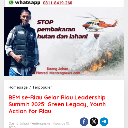
Homepage
/
Terpopuler
B
E
BEM se-Riau Gelar Riau Leadership
M
s
Summit 2025: Green Legacy, Youth
e
Action for Riau
-
R
i
Daeng Johan Mentengnews
Agustus 10,
2025