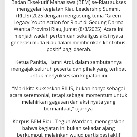
i
Badan Eksekutif Mahasiswa (BEM) se-Riau sukses
t
menggelar kegiatan Riau Leadership Summit
2
(RILIS) 2025 dengan mengusung tema “Green
0
Legacy: Youth Action for Riau” di Gedung Darma
2
5
Wanita Provinsi Riau, Jumat (8/8/2025). Acara ini
:
menjadi wadah pertemuan sekaligus aksi nyata
G
generasi muda Riau dalam memberikan kontribusi
r
positif bagi daerah.
e
e
n
Ketua Panitia, Hamri Ardi, dalam sambutannya
L
mengajak seluruh peserta dan pihak yang terlibat
e
untuk menyukseskan kegiatan ini.
g
a
“Mari kita sukseskan RILIS, bukan hanya sebagai
c
y
acara seremonial, tetapi sebagai momentum untuk
,
melahirkan gagasan dan aksi nyata yang
Y
bermanfaat,” ujarnya.
o
u
Korpus BEM Riau, Teguh Wardana, menegaskan
t
h
bahwa kegiatan ini bukan sekadar ajang
A
berkumpul, melainkan wujud partisipasi aktif