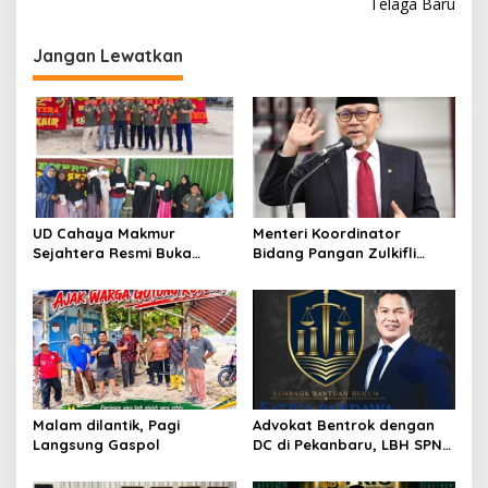
Telaga Baru
i
g
Jangan Lewatkan
a
s
i
p
o
s
UD Cahaya Makmur
Menteri Koordinator
Sejahtera Resmi Buka
Bidang Pangan Zulkifli
Lokasi Baru di Pekanbaru,
Hasan Aktif Mendorong
Santuni 20 Anak Yatim
Seluruh Program
Pemerintahan Presiden RI
H. Prabowo Subianto
Malam dilantik, Pagi
Advokat Bentrok dengan
Langsung Gaspol
DC di Pekanbaru, LBH SPN
Desak Polda Riau Usut
Dugaan Premanisme