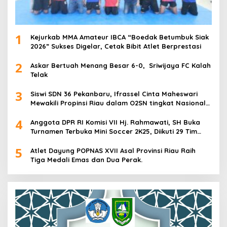
1
Kejurkab MMA Amateur IBCA “Boedak Betumbuk Siak
2026” Sukses Digelar, Cetak Bibit Atlet Berprestasi
2
Askar Bertuah Menang Besar 6-0, Sriwijaya FC Kalah
Telak
3
Siswi SDN 36 Pekanbaru, Ifrassel Cinta Maheswari
Mewakili Propinsi Riau dalam O2SN tingkat Nasional
2025 di Cabor Senam Putri
4
Anggota DPR RI Komisi VII Hj. Rahmawati, SH Buka
Turnamen Terbuka Mini Soccer 2K25, Diikuti 29 Tim
Pria dan Wanita di Kalimantan Utara
5
Atlet Dayung POPNAS XVII Asal Provinsi Riau Raih
Tiga Medali Emas dan Dua Perak.