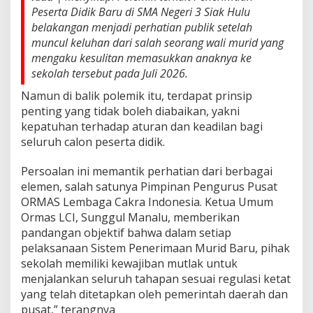
s
Peserta Didik Baru di SMA Negeri 3 Siak Hulu
B
belakangan menjadi perhatian publik setelah
e
r
muncul keluhan dari salah seorang wali murid yang
l
mengaku kesulitan memasukkan anaknya ke
a
sekolah tersebut pada Juli 2026.
n
d
Namun di balik polemik itu, terdapat prinsip
a
penting yang tidak boleh diabaikan, yakni
s
kepatuhan terhadap aturan dan keadilan bagi
k
seluruh calon peserta didik.
a
n
A
Persoalan ini memantik perhatian dari berbagai
t
elemen, salah satunya Pimpinan Pengurus Pusat
u
ORMAS Lembaga Cakra Indonesia. Ketua Umum
r
Ormas LCI, Sunggul Manalu, memberikan
a
n
pandangan objektif bahwa dalam setiap
,
pelaksanaan Sistem Penerimaan Murid Baru, pihak
B
sekolah memiliki kewajiban mutlak untuk
u
menjalankan seluruh tahapan sesuai regulasi ketat
k
a
yang telah ditetapkan oleh pemerintah daerah dan
n
pusat,” terangnya