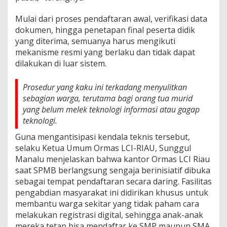
P
e
Mulai dari proses pendaftaran awal, verifikasi data
n
dokumen, hingga penetapan final peserta didik
g
e
yang diterima, semuanya harus mengikuti
c
mekanisme resmi yang berlaku dan tidak dapat
u
dilakukan di luar sistem.
a
l
i
Prosedur yang kaku ini terkadang menyulitkan
a
sebagian warga, terutama bagi orang tua murid
n
yang belum melek teknologi informasi atau gagap
teknologi.
Guna mengantisipasi kendala teknis tersebut,
selaku Ketua Umum Ormas LCI-RIAU, Sunggul
Manalu menjelaskan bahwa kantor Ormas LCI Riau
saat SPMB berlangsung sengaja berinisiatif dibuka
sebagai tempat pendaftaran secara daring. Fasilitas
pengabdian masyarakat ini didirikan khusus untuk
membantu warga sekitar yang tidak paham cara
melakukan registrasi digital, sehingga anak-anak
mereka tetap bisa mendaftar ke SMP maupun SMA