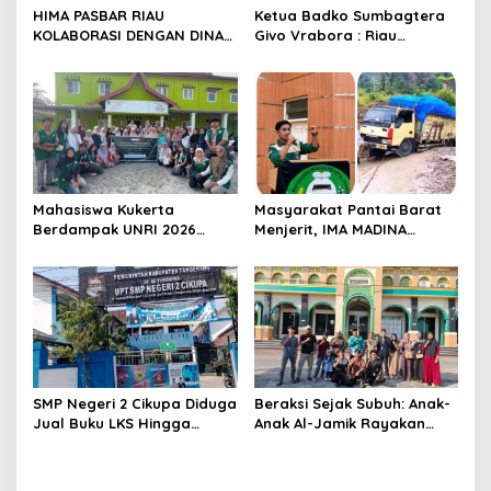
HIMA PASBAR RIAU
Ketua Badko Sumbagtera
KOLABORASI DENGAN DINAS
Givo Vrabora : Riau
PEMBERDAYAAN MASYARAKAT
Petroleum Buktikan
DAN NAGARI: SIAP
Standar Tinggi Dalam Tata
MENGAWAL DAN MENGAWASI
Kelola BUMD yang Bersih
PILWANA BADUNSANAK
dan Akuntabel
KABUPATEN PASAMAN BARAT
2026
Mahasiswa Kukerta
Masyarakat Pantai Barat
Berdampak UNRI 2026
Menjerit, IMA MADINA
Gelar Lomba Pembuatan
Pekanbaru Desak
Lilin Aromaterapi dari
Perbaikan Total Jalan
Minyak Jelantah Bersama
Lintas Batang Natal- Natal
Ibu-Ibu PPK di Desa Pekan
Tua, Kempas.
SMP Negeri 2 Cikupa Diduga
Beraksi Sejak Subuh: Anak-
Jual Buku LKS Hingga
Anak Al-Jamik Rayakan
Ratusan Ribu
Hari Anak Nasional dengan
Cerdas Cermat Islami