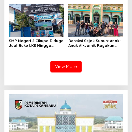
Lilin Aromaterapi dari
Perbaikan Total Jalan
Minyak Jelantah Bersama
Lintas Batang Natal- Natal
Ibu-Ibu PPK di Desa Pekan
Tua, Kempas.
SMP Negeri 2 Cikupa Diduga
Beraksi Sejak Subuh: Anak-
Jual Buku LKS Hingga
Anak Al-Jamik Rayakan
Ratusan Ribu
Hari Anak Nasional dengan
Cerdas Cermat Islami
View More