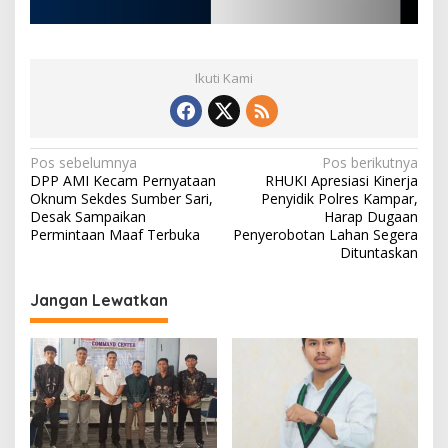
Ikuti Kami
N
Pos sebelumnya
Pos berikutnya
DPP AMI Kecam Pernyataan
RHUKI Apresiasi Kinerja
a
Oknum Sekdes Sumber Sari,
Penyidik Polres Kampar,
v
Desak Sampaikan
Harap Dugaan
Permintaan Maaf Terbuka
Penyerobotan Lahan Segera
i
Dituntaskan
g
Jangan Lewatkan
a
s
i
p
o
s