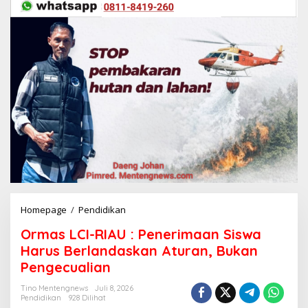
Homepage
/
Pendidikan
O
r
Ormas LCI-RIAU : Penerimaan Siswa
m
a
Harus Berlandaskan Aturan, Bukan
s
Pengecualian
L
C
Tino Mentengnews
Juli 8, 2026
I
Pendidikan
928 Dilihat