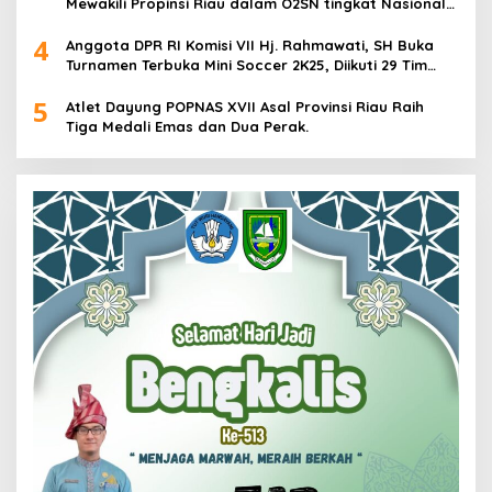
Mewakili Propinsi Riau dalam O2SN tingkat Nasional
2025 di Cabor Senam Putri
4
Anggota DPR RI Komisi VII Hj. Rahmawati, SH Buka
Turnamen Terbuka Mini Soccer 2K25, Diikuti 29 Tim
Pria dan Wanita di Kalimantan Utara
5
Atlet Dayung POPNAS XVII Asal Provinsi Riau Raih
Tiga Medali Emas dan Dua Perak.