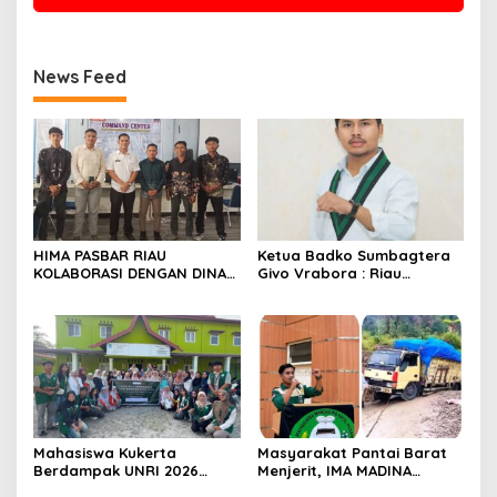
News Feed
HIMA PASBAR RIAU
Ketua Badko Sumbagtera
KOLABORASI DENGAN DINAS
Givo Vrabora : Riau
PEMBERDAYAAN MASYARAKAT
Petroleum Buktikan
DAN NAGARI: SIAP
Standar Tinggi Dalam Tata
MENGAWAL DAN MENGAWASI
Kelola BUMD yang Bersih
PILWANA BADUNSANAK
dan Akuntabel
KABUPATEN PASAMAN BARAT
2026
Mahasiswa Kukerta
Masyarakat Pantai Barat
Berdampak UNRI 2026
Menjerit, IMA MADINA
Gelar Lomba Pembuatan
Pekanbaru Desak