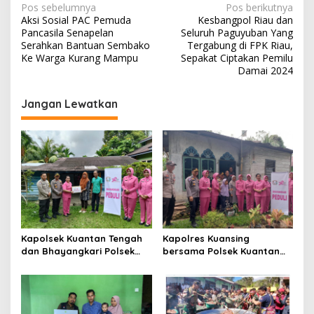
N
Pos sebelumnya
Pos berikutnya
Aksi Sosial PAC Pemuda
Kesbangpol Riau dan
a
Pancasila Senapelan
Seluruh Paguyuban Yang
v
Serahkan Bantuan Sembako
Tergabung di FPK Riau,
Ke Warga Kurang Mampu
Sepakat Ciptakan Pemilu
i
Damai 2024
g
Jangan Lewatkan
a
s
i
p
o
s
Kapolsek Kuantan Tengah
Kapolres Kuansing
dan Bhayangkari Polsek
bersama Polsek Kuantan
Kuantan Tengah Bagikan
Hilir Berikan Bantuan Sosial
Bansos
dan Alat Kesehatan