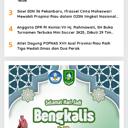
Telak
3
Siswi SDN 36 Pekanbaru, Ifrassel Cinta Maheswari
Mewakili Propinsi Riau dalam O2SN tingkat Nasional
2025 di Cabor Senam Putri
4
Anggota DPR RI Komisi VII Hj. Rahmawati, SH Buka
Turnamen Terbuka Mini Soccer 2K25, Diikuti 29 Tim
Pria dan Wanita di Kalimantan Utara
5
Atlet Dayung POPNAS XVII Asal Provinsi Riau Raih
Tiga Medali Emas dan Dua Perak.