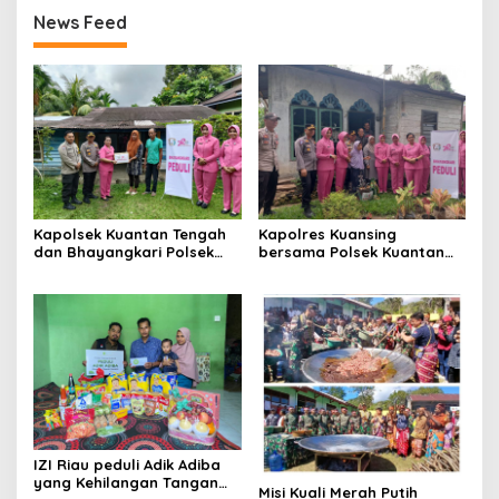
News Feed
Kapolsek Kuantan Tengah
Kapolres Kuansing
dan Bhayangkari Polsek
bersama Polsek Kuantan
Kuantan Tengah Bagikan
Hilir Berikan Bantuan Sosial
Bansos
dan Alat Kesehatan
IZI Riau peduli Adik Adiba
yang Kehilangan Tangan
Misi Kuali Merah Putih