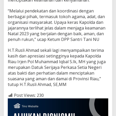
l
a
“Melalui pendekatan dan koordinasi dengan
m
W
berbagai pihak, termasuk tokoh agama, adat, dan
u
organisasi masyarakat. Upaya keras Kapolda dan
j
jajarannya terlihat jelas dalam menjaga keamanan
u
Natal 2023 yang berjalan dengan baik, aman, dan
d
k
penuh rukun,” ucap Ketum DPP Santri Tani NU
a
n
H.T.Rusli Ahmad sekali lagi menyampaikan terima
K
kasih dan apresiasi setingginya kepada Kapolda
e
Riau Irjen Pol Muhammad Iqbal S.Ik, MH yang juga
d
a
merupakan Datuk Serijaya Perkasa Setia Negeri
m
atas bakti dan perhatian dalam menciptakan
a
suasana yang aman dan damai di Provinsi Riau,”
i
tutup H.T.Rusli Ahmad, SE,MM
a
n
d
Post Views:
230
i
R
i
a