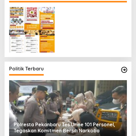
Politik Terbaru
Polresta Pekanbaru Tes Urine 101 Personel,
P
Tegaskan Komitmen Bersih Narkoba
S