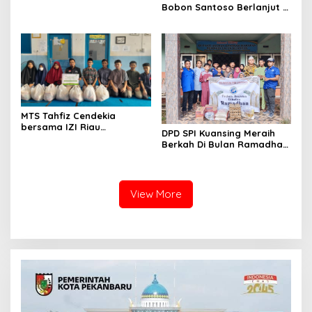
Kanan akibat Kecelakaan
Bobon Santoso Berlanjut di
Perbatasan RI-RDTL
Bersama Satgas Yonkav
6/Naga Karimata
MTS Tahfiz Cendekia
bersama IZI Riau
DPD SPI Kuansing Meraih
meriahkan Ramadhan Care
Berkah Di Bulan Ramadhan
dengan Berbagi
1445 H Dengan Berbagi
Antar Sesama
View More