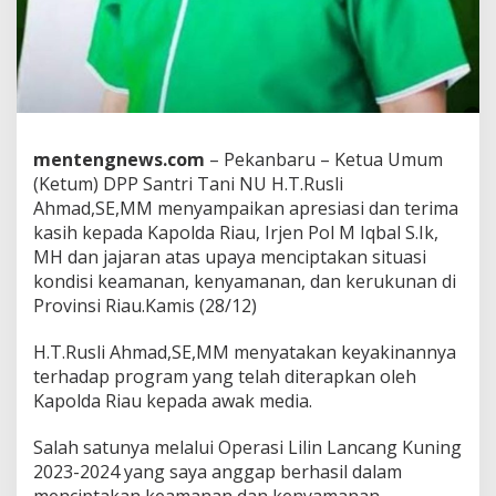
d
.
,
A
p
r
e
s
mentengnews.com
– Pekanbaru – Ketua Umum
i
(Ketum) DPP Santri Tani NU H.T.Rusli
a
s
Ahmad,SE,MM menyampaikan apresiasi dan terima
i
kasih kepada Kapolda Riau, Irjen Pol M Iqbal S.Ik,
K
MH dan jajaran atas upaya menciptakan situasi
a
kondisi keamanan, kenyamanan, dan kerukunan di
p
o
Provinsi Riau.Kamis (28/12)
l
d
H.T.Rusli Ahmad,SE,MM menyatakan keyakinannya
a
terhadap program yang telah diterapkan oleh
R
Kapolda Riau kepada awak media.
i
a
u
Salah satunya melalui Operasi Lilin Lancang Kuning
D
2023-2024 yang saya anggap berhasil dalam
a
menciptakan keamanan dan kenyamanan.