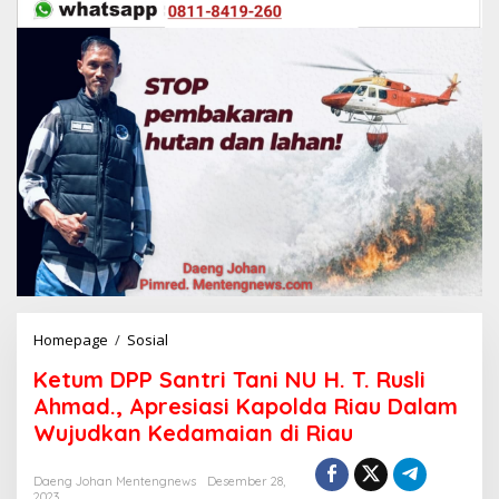
Homepage
/
Sosial
K
e
Ketum DPP Santri Tani NU H. T. Rusli
t
u
Ahmad., Apresiasi Kapolda Riau Dalam
m
Wujudkan Kedamaian di Riau
D
P
P
Daeng Johan Mentengnews
Desember 28,
2023