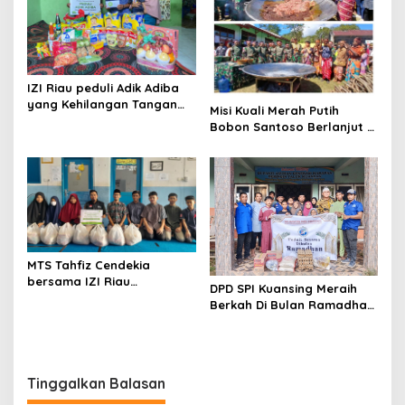
IZI Riau peduli Adik Adiba
yang Kehilangan Tangan
Misi Kuali Merah Putih
Kanan akibat Kecelakaan
Bobon Santoso Berlanjut di
Perbatasan RI-RDTL
Bersama Satgas Yonkav
6/Naga Karimata
MTS Tahfiz Cendekia
bersama IZI Riau
DPD SPI Kuansing Meraih
meriahkan Ramadhan Care
Berkah Di Bulan Ramadhan
dengan Berbagi
1445 H Dengan Berbagi
Antar Sesama
Tinggalkan Balasan