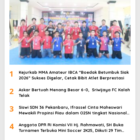
1
Kejurkab MMA Amateur IBCA “Boedak Betumbuk Siak
2026” Sukses Digelar, Cetak Bibit Atlet Berprestasi
2
Askar Bertuah Menang Besar 6-0, Sriwijaya FC Kalah
Telak
3
Siswi SDN 36 Pekanbaru, Ifrassel Cinta Maheswari
Mewakili Propinsi Riau dalam O2SN tingkat Nasional
2025 di Cabor Senam Putri
4
Anggota DPR RI Komisi VII Hj. Rahmawati, SH Buka
Turnamen Terbuka Mini Soccer 2K25, Diikuti 29 Tim
Pria dan Wanita di Kalimantan Utara