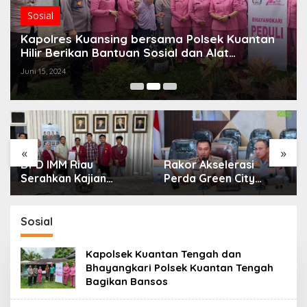
Sosial
Kapolres Kuansing bersama Polsek Kuantan
Hilir Berikan Bantuan Sosial dan Alat
Kesehatan
Juni 15, 2024
«
»
DPD IMM Riau
Rakor Akselerasi
Serahkan Kajian
Perda Green City
Akademik kepada DPD
(Perda Lingkungan)
RI, Desak Perjuangkan
Kota Pekanbaru
Keadilan bagi Provinsi
Bersama Dinas
Sosial
Riau
Lingkungan Hidup
Kota Pekanbaru dan
Kapolsek Kuantan Tengah dan
Tim Pakar
Bhayangkari Polsek Kuantan Tengah
Bagikan Bansos