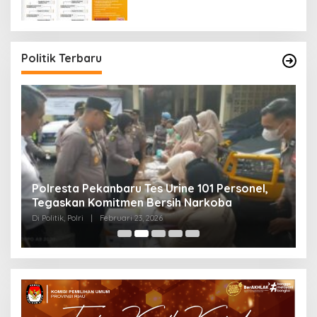
Politik Terbaru
Polresta Pekanbaru Tes Urine 101 Personel,
P
Tegaskan Komitmen Bersih Narkoba
S
Di Politik, Polri
|
Februari 23, 2026
Di 