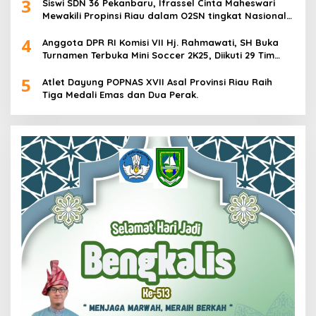
3
Siswi SDN 36 Pekanbaru, Ifrassel Cinta Maheswari
Mewakili Propinsi Riau dalam O2SN tingkat Nasional
2025 di Cabor Senam Putri
4
Anggota DPR RI Komisi VII Hj. Rahmawati, SH Buka
Turnamen Terbuka Mini Soccer 2K25, Diikuti 29 Tim
Pria dan Wanita di Kalimantan Utara
5
Atlet Dayung POPNAS XVII Asal Provinsi Riau Raih
Tiga Medali Emas dan Dua Perak.