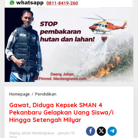
Homepage
/
Pendidikan
G
a
Gawat, Diduga Kepsek SMAN 4
w
a
Pekanbaru Gelapkan Uang Siswa/i
t
Hingga Setengah Milyar
,
D
i
Daeng Johan Mentengnews
Januari 19,
2024