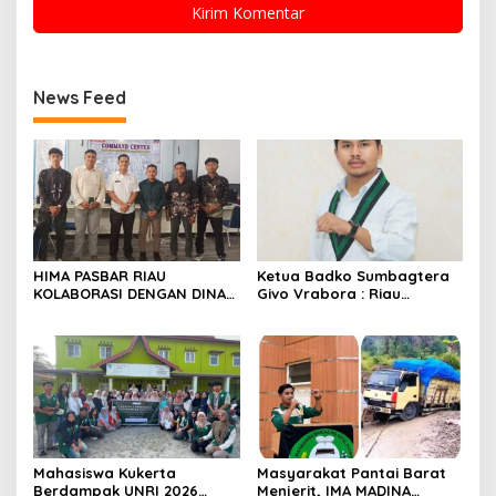
News Feed
HIMA PASBAR RIAU
Ketua Badko Sumbagtera
KOLABORASI DENGAN DINAS
Givo Vrabora : Riau
PEMBERDAYAAN MASYARAKAT
Petroleum Buktikan
DAN NAGARI: SIAP
Standar Tinggi Dalam Tata
MENGAWAL DAN MENGAWASI
Kelola BUMD yang Bersih
PILWANA BADUNSANAK
dan Akuntabel
KABUPATEN PASAMAN BARAT
2026
Mahasiswa Kukerta
Masyarakat Pantai Barat
Berdampak UNRI 2026
Menjerit, IMA MADINA