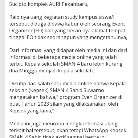
e
Sucipto komplek AURI Pekanbaru,
l
a
Raib nya uang kegiatan study kampus siswa/i
p
tersebut diduga dibawa kabur oleh seorang Event
k
a
Organizer (EO) dan yang heran nya alamat tempat
n
tinggal EO tidak seorangpun yang mengetahuinya,
U
a
Dari informasi yang didapat oleh media ini dan dari
n
informasi di beberapa media online yang telah
g
S
terbit, Kepala sekolah SMAN 4 baru lebih kurang
i
dua Minggu menjadi kepala sekolah,
s
w
Dikutip dari salah satu media online bahwa Kepala
a
sekolah (Kepsek) SMAN 4 Sahid Suwarno
/
i
mengatakan bahwa,” program Even Organizer di
H
buat Tahun 2023 silam yang dilaksanakan oleh
i
Kepsek yang lama,”
n
g
Media ini juga mencoba mengkonfirmasi ulang
g
a
terkait hal tersebut, akan tetapi WhatsApp Kepsek
S
SMAN 4 Sahid tidak aktif sampai berita ini