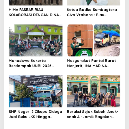
s
HIMA PASBAR RIAU
Ketua Badko Sumbagtera
KOLABORASI DENGAN DINAS
Givo Vrabora : Riau
PEMBERDAYAAN MASYARAKAT
Petroleum Buktikan
DAN NAGARI: SIAP
Standar Tinggi Dalam Tata
MENGAWAL DAN MENGAWASI
Kelola BUMD yang Bersih
PILWANA BADUNSANAK
dan Akuntabel
KABUPATEN PASAMAN BARAT
2026
Mahasiswa Kukerta
Masyarakat Pantai Barat
Berdampak UNRI 2026
Menjerit, IMA MADINA
Gelar Lomba Pembuatan
Pekanbaru Desak
Lilin Aromaterapi dari
Perbaikan Total Jalan
Minyak Jelantah Bersama
Lintas Batang Natal- Natal
Ibu-Ibu PPK di Desa Pekan
Tua, Kempas.
SMP Negeri 2 Cikupa Diduga
Beraksi Sejak Subuh: Anak-
Jual Buku LKS Hingga
Anak Al-Jamik Rayakan
Ratusan Ribu
Hari Anak Nasional dengan
Cerdas Cermat Islami