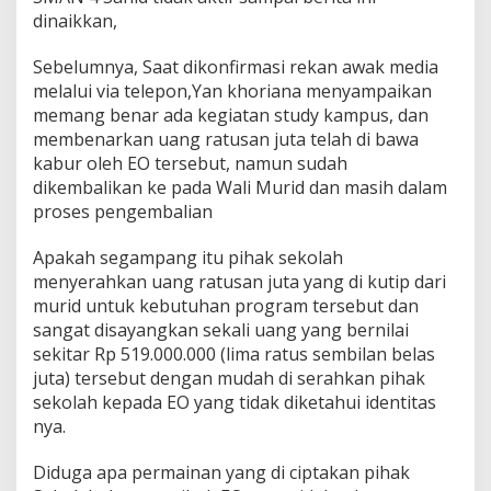
e
dinaikkan,
t
e
Sebelumnya, Saat dikonfirmasi rekan awak media
n
g
melalui via telepon,Yan khoriana menyampaikan
a
memang benar ada kegiatan study kampus, dan
h
membenarkan uang ratusan juta telah di bawa
M
kabur oleh EO tersebut, namun sudah
i
l
dikembalikan ke pada Wali Murid dan masih dalam
y
proses pengembalian
a
r
Apakah segampang itu pihak sekolah
menyerahkan uang ratusan juta yang di kutip dari
murid untuk kebutuhan program tersebut dan
sangat disayangkan sekali uang yang bernilai
sekitar Rp 519.000.000 (lima ratus sembilan belas
juta) tersebut dengan mudah di serahkan pihak
sekolah kepada EO yang tidak diketahui identitas
nya.
Diduga apa permainan yang di ciptakan pihak