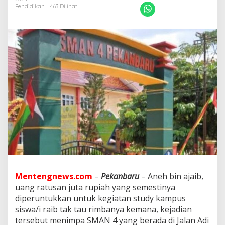
d
Pendidikan
463 Dilihat
u
g
a
K
e
p
s
e
k
S
M
A
N
4
P
e
k
a
n
Mentengnews.com
–
Pekanbaru
– Aneh bin ajaib,
b
uang ratusan juta rupiah yang semestinya
a
diperuntukkan untuk kegiatan study kampus
r
siswa/i raib tak tau rimbanya kemana, kejadian
u
G
tersebut menimpa SMAN 4 yang berada di Jalan Adi