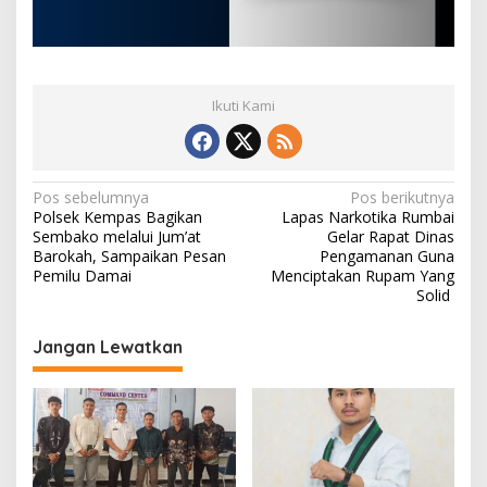
Ikuti Kami
N
Pos sebelumnya
Pos berikutnya
Polsek Kempas Bagikan
Lapas Narkotika Rumbai
a
Sembako melalui Jum’at
Gelar Rapat Dinas
v
Barokah, Sampaikan Pesan
Pengamanan Guna
Pemilu Damai
Menciptakan Rupam Yang
i
Solid
g
Jangan Lewatkan
a
s
i
p
o