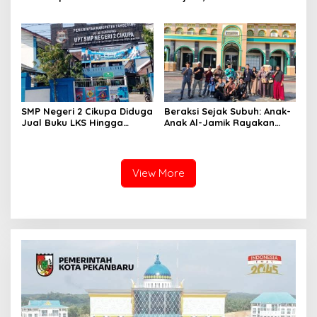
Gelar Lomba Pembuatan
Pekanbaru Desak
Lilin Aromaterapi dari
Perbaikan Total Jalan
Minyak Jelantah Bersama
Lintas Batang Natal- Natal
Ibu-Ibu PPK di Desa Pekan
Tua, Kempas.
SMP Negeri 2 Cikupa Diduga
Beraksi Sejak Subuh: Anak-
Jual Buku LKS Hingga
Anak Al-Jamik Rayakan
Ratusan Ribu
Hari Anak Nasional dengan
Cerdas Cermat Islami
View More