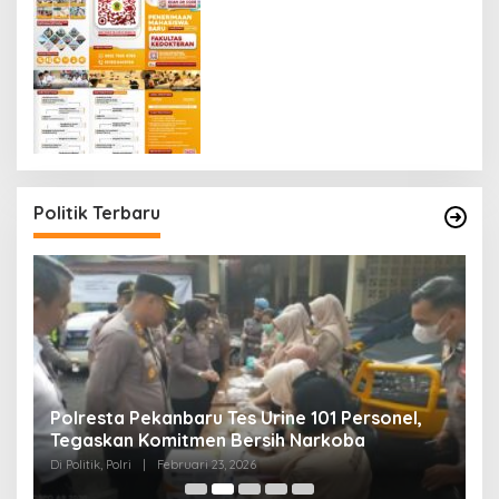
Politik Terbaru
Polresta Pekanbaru Tes Urine 101 Personel,
P
Tegaskan Komitmen Bersih Narkoba
S
Di Politik, Polri
|
Februari 23, 2026
Di 