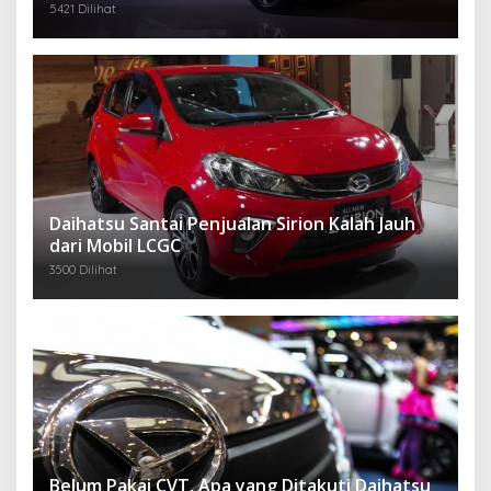
5421 Dilihat
Daihatsu Santai Penjualan Sirion Kalah Jauh
dari Mobil LCGC
3500 Dilihat
Belum Pakai CVT, Apa yang Ditakuti Daihatsu