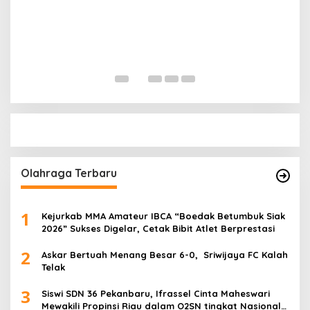
P
S
Di 
Olahraga Terbaru
1
Kejurkab MMA Amateur IBCA “Boedak Betumbuk Siak
2026” Sukses Digelar, Cetak Bibit Atlet Berprestasi
2
Askar Bertuah Menang Besar 6-0, Sriwijaya FC Kalah
Telak
3
Siswi SDN 36 Pekanbaru, Ifrassel Cinta Maheswari
Mewakili Propinsi Riau dalam O2SN tingkat Nasional