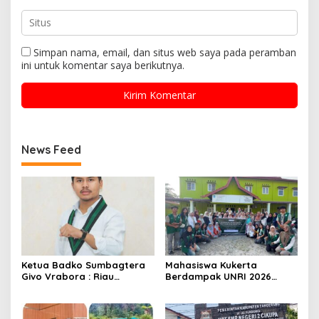
Simpan nama, email, dan situs web saya pada peramban
ini untuk komentar saya berikutnya.
News Feed
Ketua Badko Sumbagtera
Mahasiswa Kukerta
Givo Vrabora : Riau
Berdampak UNRI 2026
Petroleum Buktikan
Gelar Lomba Pembuatan
Standar Tinggi Dalam Tata
Lilin Aromaterapi dari
Kelola BUMD yang Bersih
Minyak Jelantah Bersama