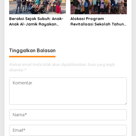
Beraksi Sejak Subuh: Anak-
Alokasi Program
Anak Al-Jamik Rayakan
Revitalisasi Sekolah Tahun
Hari Anak Nasional dengan
2026 Kabupaten Kepulauan
Cerdas Cermat Islami
Meranti Naik, dari 84
Sekolah Menjadi 95 Satuan
Pendidikan.
Tinggalkan Balasan
Alamat email Anda tidak akan dipublikasikan.
Ruas yang wajib
ditandai
*