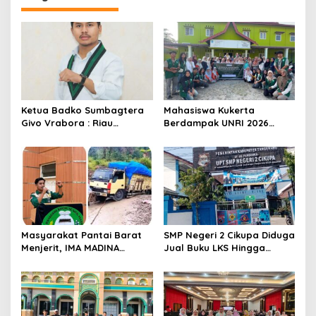
a
s
i
p
o
s
Ketua Badko Sumbagtera
Mahasiswa Kukerta
Givo Vrabora : Riau
Berdampak UNRI 2026
Petroleum Buktikan
Gelar Lomba Pembuatan
Standar Tinggi Dalam Tata
Lilin Aromaterapi dari
Kelola BUMD yang Bersih
Minyak Jelantah Bersama
dan Akuntabel
Ibu-Ibu PPK di Desa Pekan
Tua, Kempas.
Masyarakat Pantai Barat
SMP Negeri 2 Cikupa Diduga
Menjerit, IMA MADINA
Jual Buku LKS Hingga
Pekanbaru Desak
Ratusan Ribu
Perbaikan Total Jalan
Lintas Batang Natal- Natal