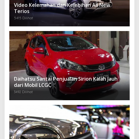
Video Kelemahan dan Kelebihan All New
Terios
5415 Dilihat
Daihatsu Santai Penjualan Sirion Kalah Jauh
dari Mobil LCGC
3492 Dilihat