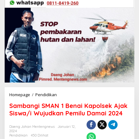
Homepage
/
Pendidikan
S
a
Sambangi SMAN 1 Benai Kapolsek Ajak
m
b
Siswa/i Wujudkan Pemilu Damai 2024
a
n
Daeng Johan Mentengnews
Januari 12,
g
2024
i
Pendidikan
450 Dilihat