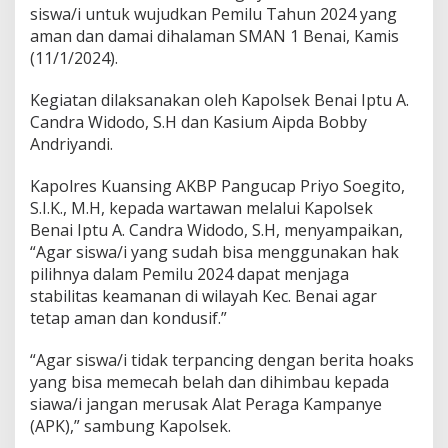
w
siswa/i untuk wujudkan Pemilu Tahun 2024 yang
a
aman dan damai dihalaman SMAN 1 Benai, Kamis
/
(11/1/2024).
i
W
u
Kegiatan dilaksanakan oleh Kapolsek Benai Iptu A.
j
Candra Widodo, S.H dan Kasium Aipda Bobby
u
Andriyandi.
d
k
a
Kapolres Kuansing AKBP Pangucap Priyo Soegito,
n
S.I.K., M.H, kepada wartawan melalui Kapolsek
P
Benai Iptu A. Candra Widodo, S.H, menyampaikan,
e
“Agar siswa/i yang sudah bisa menggunakan hak
m
pilihnya dalam Pemilu 2024 dapat menjaga
i
l
stabilitas keamanan di wilayah Kec. Benai agar
u
tetap aman dan kondusif.”
D
a
“Agar siswa/i tidak terpancing dengan berita hoaks
m
yang bisa memecah belah dan dihimbau kepada
a
i
siawa/i jangan merusak Alat Peraga Kampanye
2
(APK),” sambung Kapolsek.
0