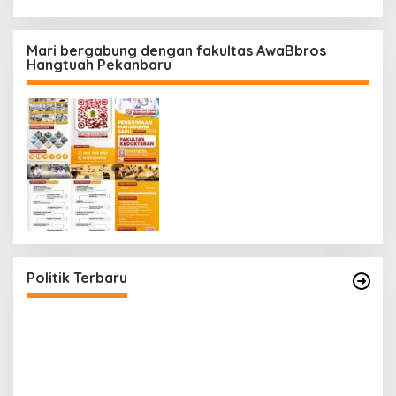
Mari bergabung dengan fakultas AwaBbros
Hangtuah Pekanbaru
Polresta Pekanbaru Tes Urine 101 Personel,
Tegaskan Komitmen Bersih Narkoba
Di Politik, Polri
|
Februari 23, 2026
Politik Terbaru