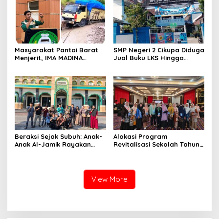
dan Akuntabel
Ibu-Ibu PPK di Desa Pekan
Tua, Kempas.
Masyarakat Pantai Barat
SMP Negeri 2 Cikupa Diduga
Menjerit, IMA MADINA
Jual Buku LKS Hingga
Pekanbaru Desak
Ratusan Ribu
Perbaikan Total Jalan
Lintas Batang Natal- Natal
Beraksi Sejak Subuh: Anak-
Alokasi Program
Anak Al-Jamik Rayakan
Revitalisasi Sekolah Tahun
Hari Anak Nasional dengan
2026 Kabupaten Kepulauan
Cerdas Cermat Islami
Meranti Naik, dari 84
Sekolah Menjadi 95 Satuan
Pendidikan.
View More