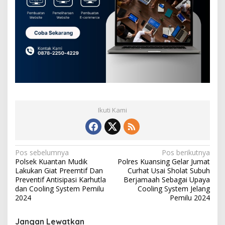
Ikuti Kami
N
Pos sebelumnya
Pos berikutnya
Polsek Kuantan Mudik
Polres Kuansing Gelar Jumat
a
Lakukan Giat Preemtif Dan
Curhat Usai Sholat Subuh
v
Preventif Antisipasi Karhutla
Berjamaah Sebagai Upaya
dan Cooling System Pemilu
Cooling System Jelang
i
2024
Pemilu 2024
g
Jangan Lewatkan