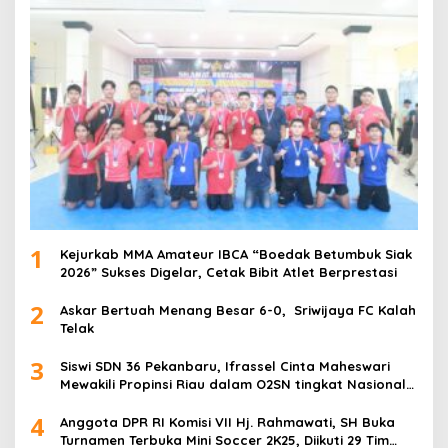
1
Kejurkab MMA Amateur IBCA “Boedak Betumbuk Siak
2026” Sukses Digelar, Cetak Bibit Atlet Berprestasi
2
Askar Bertuah Menang Besar 6-0, Sriwijaya FC Kalah
Telak
3
Siswi SDN 36 Pekanbaru, Ifrassel Cinta Maheswari
Mewakili Propinsi Riau dalam O2SN tingkat Nasional
2025 di Cabor Senam Putri
4
Anggota DPR RI Komisi VII Hj. Rahmawati, SH Buka
Turnamen Terbuka Mini Soccer 2K25, Diikuti 29 Tim