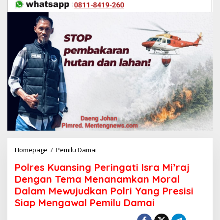
Homepage
/
Pemilu Damai
P
o
Polres Kuansing Peringati Isra Mi’raj
l
r
Dengan Tema Menanamkan Moral
e
Dalam Mewujudkan Polri Yang Presisi
s
Siap Mengawal Pemilu Damai
K
u