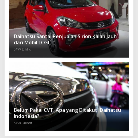
Daihatsu Santai Penjualan Sirion Kalah Jauh
dari Mobil LCGC
3499 Dilihat
Belum Pakai CVT, Apa yang Ditakuti Daihatsu
Indonesia?
3498 Dilihat