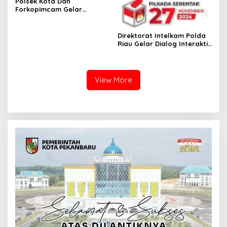
Polsek Kota Dan
Forkopimcam Gelar
Cooling System Sambut
Pilkada 2024 di Kelurahan
Kota Tinggi
Direktorat Intelkam Polda
Riau Gelar Dialog Interaktif
Sukseskan Pilkada Serentak
Pada November 2024
View More