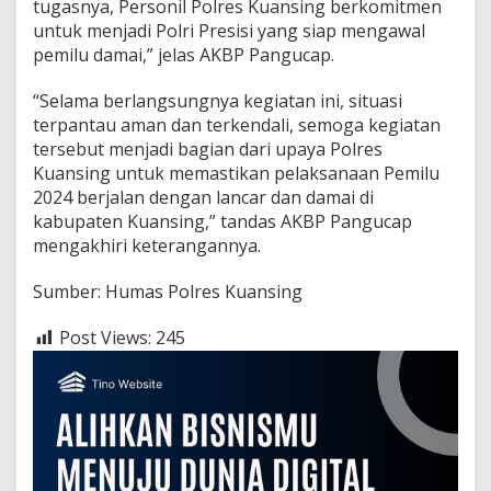
tugasnya, Personil Polres Kuansing berkomitmen
r
e
untuk menjadi Polri Presisi yang siap mengawal
s
pemilu damai,” jelas AKBP Pangucap.
i
s
“Selama berlangsungnya kegiatan ini, situasi
i
terpantau aman dan terkendali, semoga kegiatan
S
i
tersebut menjadi bagian dari upaya Polres
a
Kuansing untuk memastikan pelaksanaan Pemilu
p
2024 berjalan dengan lancar dan damai di
M
kabupaten Kuansing,” tandas AKBP Pangucap
e
mengakhiri keterangannya.
n
g
a
Sumber: Humas Polres Kuansing
w
a
Post Views:
245
l
P
e
m
i
l
u
D