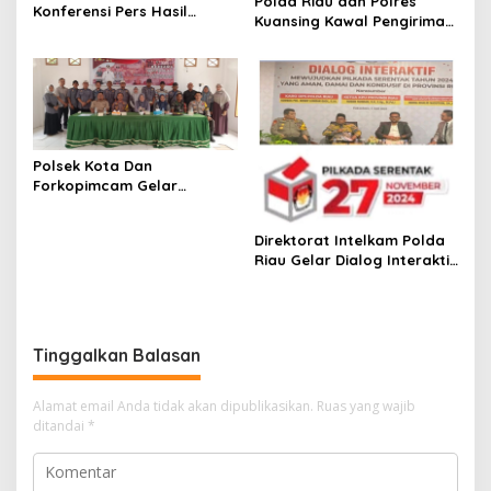
Polda Riau dan Polres
Konferensi Pers Hasil
Kuansing Kawal Pengiriman
Pengawasan dan
Surat Surat suara KPU
Penanganan Pelanggaran
Kuansing.
Pada Masa Kampanye 2024
Polsek Kota Dan
Forkopimcam Gelar
Cooling System Sambut
Pilkada 2024 di Kelurahan
Direktorat Intelkam Polda
Kota Tinggi
Riau Gelar Dialog Interaktif
Sukseskan Pilkada Serentak
Pada November 2024
Tinggalkan Balasan
Alamat email Anda tidak akan dipublikasikan.
Ruas yang wajib
ditandai
*