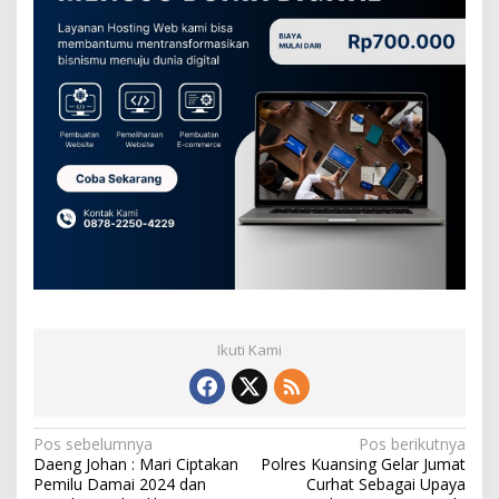
a
m
a
i
Ikuti Kami
N
Pos sebelumnya
Pos berikutnya
Daeng Johan : Mari Ciptakan
Polres Kuansing Gelar Jumat
a
Pemilu Damai 2024 dan
Curhat Sebagai Upaya