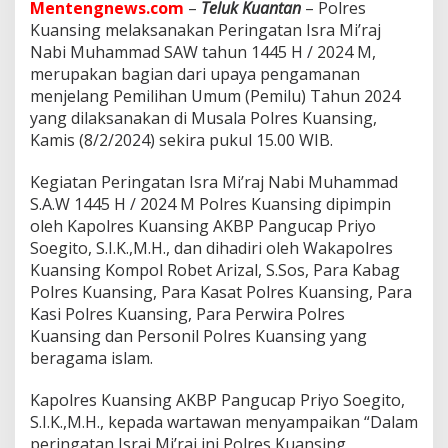
D
Mentengnews.com
–
Teluk Kuantan
– Polres
e
Kuansing melaksanakan Peringatan Isra Mi’raj
n
Nabi Muhammad SAW tahun 1445 H / 2024 M,
g
merupakan bagian dari upaya pengamanan
a
n
menjelang Pemilihan Umum (Pemilu) Tahun 2024
T
yang dilaksanakan di Musala Polres Kuansing,
e
Kamis (8/2/2024) sekira pukul 15.00 WIB.
m
a
Kegiatan Peringatan Isra Mi’raj Nabi Muhammad
M
e
S.A.W 1445 H / 2024 M Polres Kuansing dipimpin
n
oleh Kapolres Kuansing AKBP Pangucap Priyo
a
Soegito, S.I.K.,M.H., dan dihadiri oleh Wakapolres
n
Kuansing Kompol Robet Arizal, S.Sos, Para Kabag
a
Polres Kuansing, Para Kasat Polres Kuansing, Para
m
k
Kasi Polres Kuansing, Para Perwira Polres
a
Kuansing dan Personil Polres Kuansing yang
n
beragama islam.
M
o
Kapolres Kuansing AKBP Pangucap Priyo Soegito,
r
a
S.I.K.,M.H., kepada wartawan menyampaikan “Dalam
l
peringatan Israj Mi’raj ini Polres Kuansing