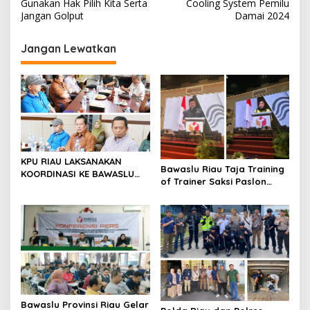
v
Gunakan Hak Pilih Kita Serta
Cooling System Pemilu
Jangan Golput
Damai 2024
i
g
Jangan Lewatkan
a
s
i
p
o
s
KPU RIAU LAKSANAKAN
Bawaslu Riau Taja Training
KOORDINASI KE BAWASLU
of Trainer Saksi Paslon
RIAU
Kepala Daerah, Ini Yang
Diharapkan
Bawaslu Provinsi Riau Gelar