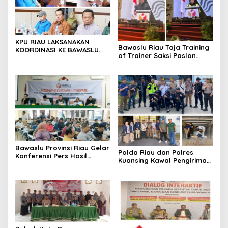
KPU RIAU LAKSANAKAN
Bawaslu Riau Taja Training
KOORDINASI KE BAWASLU
of Trainer Saksi Paslon
RIAU
Kepala Daerah, Ini Yang
Diharapkan
Bawaslu Provinsi Riau Gelar
Polda Riau dan Polres
Konferensi Pers Hasil
Kuansing Kawal Pengiriman
Pengawasan dan
Surat Surat suara KPU
Penanganan Pelanggaran
Kuansing.
Pada Masa Kampanye 2024