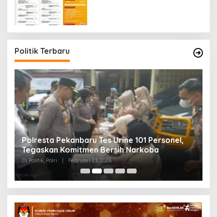
Politik Terbaru
Polresta Pekanbaru Tes Urine 101 Personel,
P
Tegaskan Komitmen Bersih Narkoba
S
Di Politik, Polri
|
Februari 23, 2026
Di 