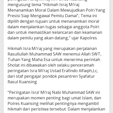
D
mengusung tema “Hikmah Israj Mi’raj
a
Menanamkan Moral Dalam Mewujudkan Polri Yang
l
a
Presisi Siap Mengawal Pemilu Damai”, Tema ini
m
dipilih dengan tujuan untuk menanamkan moral
M
dalam menjalankan tugas sebagai anggota Polri
e
dan untuk memastikan kelancaran dan keamanan
w
dalam pemilu yang akan datang,” ujar Kapolres.
u
j
u
Hikmah Isra Mi’raj yang merupakan perjalanan
d
Rasullullah Muhammad SAW menemui Allah SWT,
k
Tuhan Yang Maha Esa untuk menerima perintah
a
Sholat ini dibawakan oleh selaku penceramah
n
P
peringatan Isra Mi’raj Ustad Erafindo Alfaqih,Lc,
o
dari staf pengajar pondok pesantren Syafatur
l
Rasul Kuansing.
r
i
“Peringatan Isra’ Mi’raj Nabi Muhammad SAW ini
Y
a
merupakan momen penting bagi umat Islam, dan
n
Polres Kuansing melihat pentingnya mengambil
g
hikmah dari peristiwa tersebut. Dalam menjalankan
P