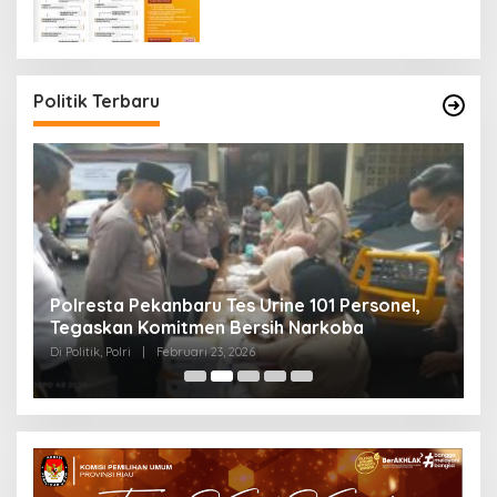
Politik Terbaru
Polresta Pekanbaru Tes Urine 101 Personel,
P
Tegaskan Komitmen Bersih Narkoba
S
Di Politik, Polri
|
Februari 23, 2026
Di 