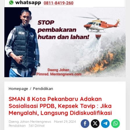
Homepage
/
Pendidikan
S
M
SMAN 8 Kota Pekanbaru Adakan
A
N
Sosialisasi PPDB, Kepsek Tavip : Jika
8
Menyalahi, Langsung Didiskualifikasi
K
o
Daeng Johan Mentengnews
Maret 29, 2024
t
Pendidikan
561 Dilihat