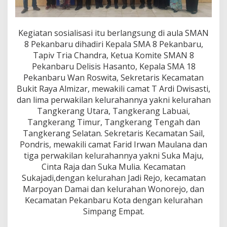
n
y
a
l
Kegiatan sosialisasi itu berlangsung di aula SMAN
a
8 Pekanbaru dihadiri Kepala SMA 8 Pekanbaru,
h
Tapiv Tria Chandra, Ketua Komite SMAN 8
i
Pekanbaru Delisis Hasanto, Kepala SMA 18
,
L
Pekanbaru Wan Roswita, Sekretaris Kecamatan
a
Bukit Raya Almizar, mewakili camat T Ardi Dwisasti,
n
dan lima perwakilan kelurahannya yakni kelurahan
g
Tangkerang Utara, Tangkerang Labuai,
s
u
Tangkerang Timur, Tangkerang Tengah dan
n
Tangkerang Selatan. Sekretaris Kecamatan Sail,
g
Pondris, mewakili camat Farid Irwan Maulana dan
D
tiga perwakilan kelurahannya yakni Suka Maju,
i
Cinta Raja dan Suka Mulia. Kecamatan
d
i
Sukajadi,dengan kelurahan Jadi Rejo, kecamatan
s
Marpoyan Damai dan kelurahan Wonorejo, dan
k
Kecamatan Pekanbaru Kota dengan kelurahan
u
Simpang Empat.
a
l