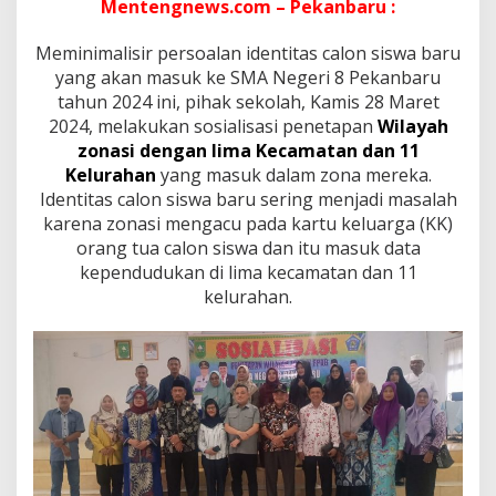
s
Mentengnews.com – Pekanbaru :
i
P
Meminimalisir persoalan identitas calon siswa baru
P
yang akan masuk ke SMA Negeri 8 Pekanbaru
D
tahun 2024 ini, pihak sekolah, Kamis 28 Maret
B
,
2024, melakukan sosialisasi penetapan
Wilayah
K
zonasi dengan lima Kecamatan dan 11
e
Kelurahan
yang masuk dalam zona mereka.
p
Identitas calon siswa baru sering menjadi masalah
s
karena zonasi mengacu pada kartu keluarga (KK)
e
k
orang tua calon siswa dan itu masuk data
T
kependudukan di lima kecamatan dan 11
a
kelurahan.
v
i
p
:
J
i
k
a
M
e