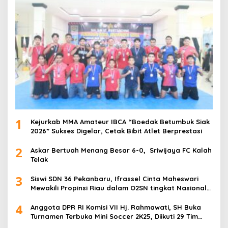
1
Kejurkab MMA Amateur IBCA “Boedak Betumbuk Siak
2026” Sukses Digelar, Cetak Bibit Atlet Berprestasi
2
Askar Bertuah Menang Besar 6-0, Sriwijaya FC Kalah
Telak
3
Siswi SDN 36 Pekanbaru, Ifrassel Cinta Maheswari
Mewakili Propinsi Riau dalam O2SN tingkat Nasional
2025 di Cabor Senam Putri
4
Anggota DPR RI Komisi VII Hj. Rahmawati, SH Buka
Turnamen Terbuka Mini Soccer 2K25, Diikuti 29 Tim
Pria dan Wanita di Kalimantan Utara