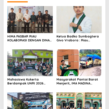
HIMA PASBAR RIAU
Ketua Badko Sumbagtera
KOLABORASI DENGAN DINAS
Givo Vrabora : Riau
PEMBERDAYAAN MASYARAKAT
Petroleum Buktikan
DAN NAGARI: SIAP
Standar Tinggi Dalam Tata
MENGAWAL DAN MENGAWASI
Kelola BUMD yang Bersih
PILWANA BADUNSANAK
dan Akuntabel
KABUPATEN PASAMAN BARAT
2026
Mahasiswa Kukerta
Masyarakat Pantai Barat
Berdampak UNRI 2026
Menjerit, IMA MADINA
Gelar Lomba Pembuatan
Pekanbaru Desak
Lilin Aromaterapi dari
Perbaikan Total Jalan
Minyak Jelantah Bersama
Lintas Batang Natal- Natal
Ibu-Ibu PPK di Desa Pekan
Tua, Kempas.