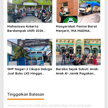
MENGAWAL DAN MENGAWASI
Kelola BUMD yang Bersih
PILWANA BADUNSANAK
dan Akuntabel
KABUPATEN PASAMAN BARAT
2026
Mahasiswa Kukerta
Masyarakat Pantai Barat
Berdampak UNRI 2026
Menjerit, IMA MADINA
Gelar Lomba Pembuatan
Pekanbaru Desak
Lilin Aromaterapi dari
Perbaikan Total Jalan
Minyak Jelantah Bersama
Lintas Batang Natal- Natal
Ibu-Ibu PPK di Desa Pekan
Tua, Kempas.
SMP Negeri 2 Cikupa Diduga
Beraksi Sejak Subuh: Anak-
Jual Buku LKS Hingga
Anak Al-Jamik Rayakan
Ratusan Ribu
Hari Anak Nasional dengan
Cerdas Cermat Islami
Tinggalkan Balasan
Alamat email Anda tidak akan dipublikasikan.
Ruas yang wajib