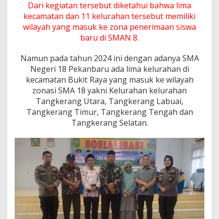
i
Dari kegiatan tersebut diketahui bahwa lima
f
kecamatan dan 11 kelurahan tersebut memiliki
i
wilayah yang masuk ke zona penerimaan siswa
k
baru di SMAN 8.
a
s
i
Namun pada tahun 2024 ini dengan adanya SMA
Negeri 18 Pekanbaru ada lima kelurahan di
kecamatan Bukit Raya yang masuk ke wilayah
zonasi SMA 18 yakni Kelurahan kelurahan
Tangkerang Utara, Tangkerang Labuai,
Tangkerang Timur, Tangkerang Tengah dan
Tangkerang Selatan.