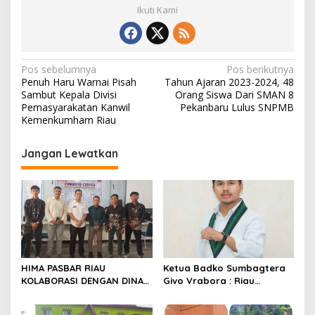
Ikuti Kami
N
Pos sebelumnya
Pos berikutnya
Penuh Haru Warnai Pisah
Tahun Ajaran 2023-2024, 48
a
Sambut Kepala Divisi
Orang Siswa Dari SMAN 8
v
Pemasyarakatan Kanwil
Pekanbaru Lulus SNPMB
Kemenkumham Riau
i
g
Jangan Lewatkan
a
s
i
p
o
s
HIMA PASBAR RIAU
Ketua Badko Sumbagtera
KOLABORASI DENGAN DINAS
Givo Vrabora : Riau
PEMBERDAYAAN MASYARAKAT
Petroleum Buktikan
DAN NAGARI: SIAP
Standar Tinggi Dalam Tata