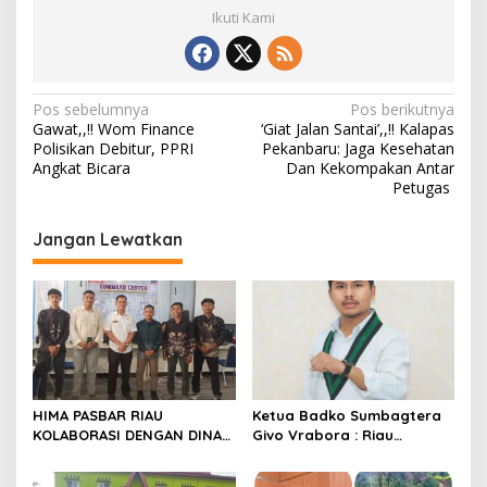
Ikuti Kami
N
Pos sebelumnya
Pos berikutnya
Gawat,,!! Wom Finance
‘Giat Jalan Santai’,,!! Kalapas
a
Polisikan Debitur, PPRI
Pekanbaru: Jaga Kesehatan
v
Angkat Bicara
Dan Kekompakan Antar
Petugas
i
g
Jangan Lewatkan
a
s
i
p
o
s
HIMA PASBAR RIAU
Ketua Badko Sumbagtera
KOLABORASI DENGAN DINAS
Givo Vrabora : Riau
PEMBERDAYAAN MASYARAKAT
Petroleum Buktikan
DAN NAGARI: SIAP
Standar Tinggi Dalam Tata