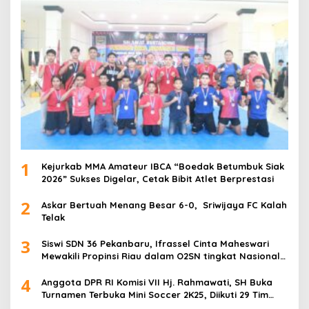
1
Kejurkab MMA Amateur IBCA “Boedak Betumbuk Siak
2026” Sukses Digelar, Cetak Bibit Atlet Berprestasi
2
Askar Bertuah Menang Besar 6-0, Sriwijaya FC Kalah
Telak
3
Siswi SDN 36 Pekanbaru, Ifrassel Cinta Maheswari
Mewakili Propinsi Riau dalam O2SN tingkat Nasional
2025 di Cabor Senam Putri
4
Anggota DPR RI Komisi VII Hj. Rahmawati, SH Buka
Turnamen Terbuka Mini Soccer 2K25, Diikuti 29 Tim
Pria dan Wanita di Kalimantan Utara