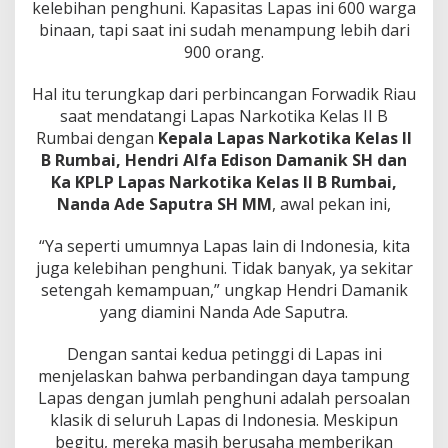
N
kelebihan penghuni. Kapasitas Lapas ini 600 warga
a
binaan, tapi saat ini sudah menampung lebih dari
r
900 orang.
k
o
Hal itu terungkap dari perbincangan Forwadik Riau
t
i
saat mendatangi Lapas Narkotika Kelas II B
k
Rumbai dengan
Kepala Lapas Narkotika Kelas II
a
B Rumbai, Hendri Alfa Edison Damanik SH dan
K
Ka KPLP Lapas Narkotika Kelas II B Rumbai,
e
l
Nanda Ade Saputra SH MM
, awal pekan ini,
a
s
“Ya seperti umumnya Lapas lain di Indonesia, kita
I
juga kelebihan penghuni. Tidak banyak, ya sekitar
I
setengah kemampuan,” ungkap Hendri Damanik
B
R
yang diamini Nanda Ade Saputra.
u
m
Dengan santai kedua petinggi di Lapas ini
b
menjelaskan bahwa perbandingan daya tampung
a
Lapas dengan jumlah penghuni adalah persoalan
i
klasik di seluruh Lapas di Indonesia. Meskipun
begitu, mereka masih berusaha memberikan