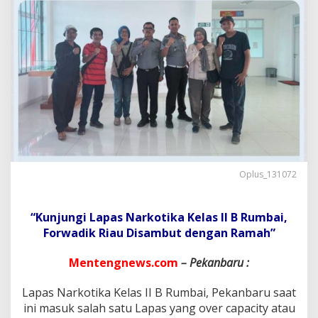
a
s
F
o
r
w
a
d
i
k
R
i
a
u
Oplus_131072
D
e
n
“Kunjungi Lapas Narkotika Kelas II B Rumbai,
g
a
Forwadik Riau Disambut dengan Ramah”
n
L
Mentengnews.com
– Pekanbaru :
a
p
Lapas Narkotika Kelas II B Rumbai, Pekanbaru saat
a
ini masuk salah satu Lapas yang over capacity atau
s