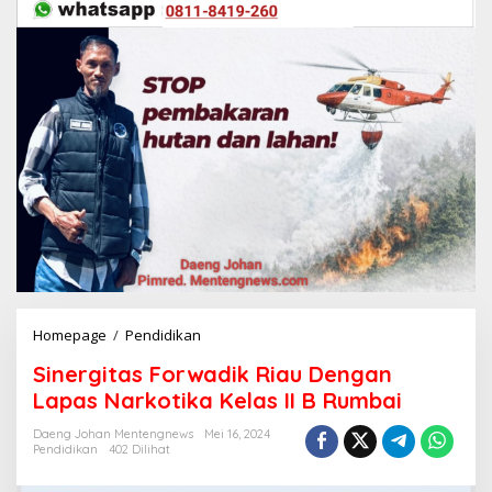
Homepage
/
Pendidikan
S
i
Sinergitas Forwadik Riau Dengan
n
e
Lapas Narkotika Kelas II B Rumbai
r
g
Daeng Johan Mentengnews
Mei 16, 2024
Pendidikan
402 Dilihat
i
t