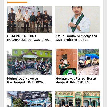
HIMA PASBAR RIAU
Ketua Badko Sumbagtera
KOLABORASI DENGAN DINAS
Givo Vrabora : Riau
PEMBERDAYAAN MASYARAKAT
Petroleum Buktikan
DAN NAGARI: SIAP
Standar Tinggi Dalam Tata
MENGAWAL DAN MENGAWASI
Kelola BUMD yang Bersih
PILWANA BADUNSANAK
dan Akuntabel
KABUPATEN PASAMAN BARAT
2026
Mahasiswa Kukerta
Masyarakat Pantai Barat
Berdampak UNRI 2026
Menjerit, IMA MADINA
Gelar Lomba Pembuatan
Pekanbaru Desak
Lilin Aromaterapi dari
Perbaikan Total Jalan
Minyak Jelantah Bersama
Lintas Batang Natal- Natal
Ibu-Ibu PPK di Desa Pekan
Tua, Kempas.