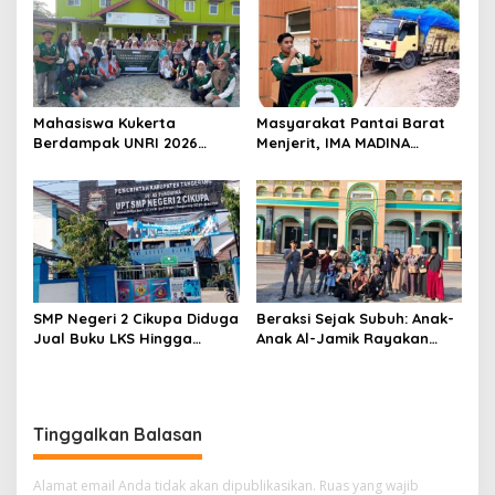
MENGAWAL DAN MENGAWASI
Kelola BUMD yang Bersih
PILWANA BADUNSANAK
dan Akuntabel
KABUPATEN PASAMAN BARAT
2026
Mahasiswa Kukerta
Masyarakat Pantai Barat
Berdampak UNRI 2026
Menjerit, IMA MADINA
Gelar Lomba Pembuatan
Pekanbaru Desak
Lilin Aromaterapi dari
Perbaikan Total Jalan
Minyak Jelantah Bersama
Lintas Batang Natal- Natal
Ibu-Ibu PPK di Desa Pekan
Tua, Kempas.
SMP Negeri 2 Cikupa Diduga
Beraksi Sejak Subuh: Anak-
Jual Buku LKS Hingga
Anak Al-Jamik Rayakan
Ratusan Ribu
Hari Anak Nasional dengan
Cerdas Cermat Islami
Tinggalkan Balasan
Alamat email Anda tidak akan dipublikasikan.
Ruas yang wajib