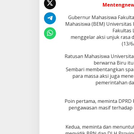
k
Mentengnew
a
n
Gubernur Mahasiswa Fakult
6
T
Mahasiswa (BEM) Universitas I
u
Fakultas
n
menggelar aksi unjuk rasa 
t
(13/6
u
t
a
Ratusan Mahasiswa Universit
n
berwarna Biru it
d
Sembari membentangkan span
a
para massa aksi juga mene
n
pemerintahan dan
A
n
c
a
Poin pertama, meminta DPRD P
m
pengawasan masif terhadap 
A
k
a
n
Kedua, meminta dan menuntut
T
menyidik BPN dan DLH Provinsi 