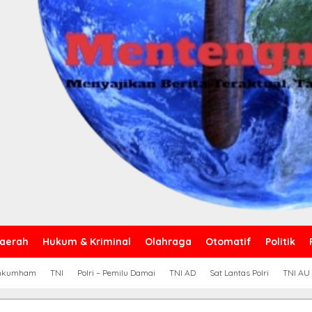
aerah
Hukum & Kriminal
Olahraga
Otomatif
Politik
nkumham
TNI
Polri – Pemilu Damai
TNI AD
Sat Lantas Polri
TNI AU