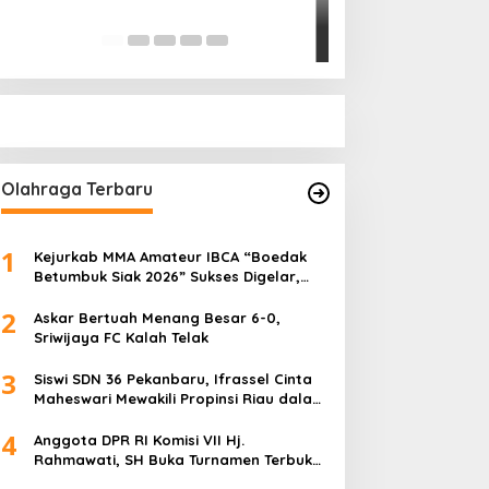
Pihak Kemana?
Di Politik
|
Januari 18, 
Olahraga Terbaru
1
Kejurkab MMA Amateur IBCA “Boedak
Betumbuk Siak 2026” Sukses Digelar,
Cetak Bibit Atlet Berprestasi
2
Askar Bertuah Menang Besar 6-0,
Sriwijaya FC Kalah Telak
3
Siswi SDN 36 Pekanbaru, Ifrassel Cinta
Maheswari Mewakili Propinsi Riau dalam
O2SN tingkat Nasional 2025 di Cabor
4
Senam Putri
Anggota DPR RI Komisi VII Hj.
Rahmawati, SH Buka Turnamen Terbuka
Mini Soccer 2K25, Diikuti 29 Tim Pria dan