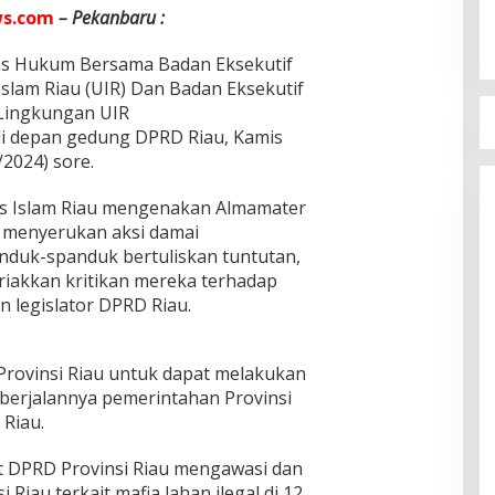
s.com
– Pekanbaru :
as Hukum Bersama Badan Eksekutif
slam Riau (UIR) Dan Badan Eksekutif
 Lingkungan UIR
di depan gedung DPRD Riau, Kamis
/2024) sore.
as Islam Riau mengenakan Almamater
u menyerukan aksi damai
duk-spanduk bertuliskan tuntutan,
riakkan kritikan mereka terhadap
 legislator DPRD Riau.
rovinsi Riau untuk dapat melakukan
berjalannya pemerintahan Provinsi
Riau.
 DPRD Provinsi Riau mengawasi dan
Riau terkait mafia lahan ilegal di 12