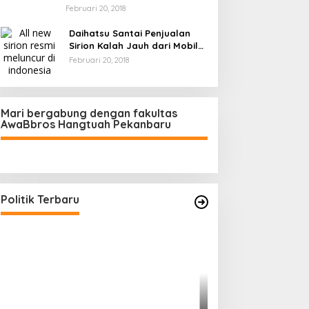
Februari 20, 2018
Daihatsu Santai Penjualan
Sirion Kalah Jauh dari Mobil
LCGC
Februari 20, 2018
Mari bergabung dengan fakultas
AwaBbros Hangtuah Pekanbaru
Polresta Pekanbaru Tes Urine 101
Personel, Tegaskan Komitmen
Bersih Narkoba
Di Politik, Polri
|
Februari 23, 2026
Politik Terbaru
Prof Sutan Naso
“Jago” Siaga Per