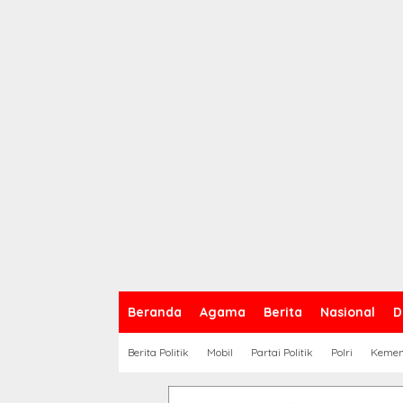
Beranda
Agama
Berita
Nasional
D
Berita Politik
Mobil
Partai Politik
Polri
Keme