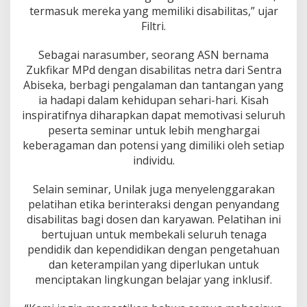
a
termasuk mereka yang memiliki disabilitas,” ujar
n
Filtri.
g
k
a
Sebagai narasumber, seorang ASN bernama
h
Zukfikar MPd dengan disabilitas netra dari Sentra
U
Abiseka, berbagi pengalaman dan tantangan yang
n
ia hadapi dalam kehidupan sehari-hari. Kisah
i
inspiratifnya diharapkan dapat memotivasi seluruh
l
a
peserta seminar untuk lebih menghargai
k
keberagaman dan potensi yang dimiliki oleh setiap
M
individu.
e
n
Selain seminar, Unilak juga menyelenggarakan
u
j
pelatihan etika berinteraksi dengan penyandang
u
disabilitas bagi dosen dan karyawan. Pelatihan ini
K
bertujuan untuk membekali seluruh tenaga
a
pendidik dan kependidikan dengan pengetahuan
m
p
dan keterampilan yang diperlukan untuk
u
menciptakan lingkungan belajar yang inklusif.
s
I