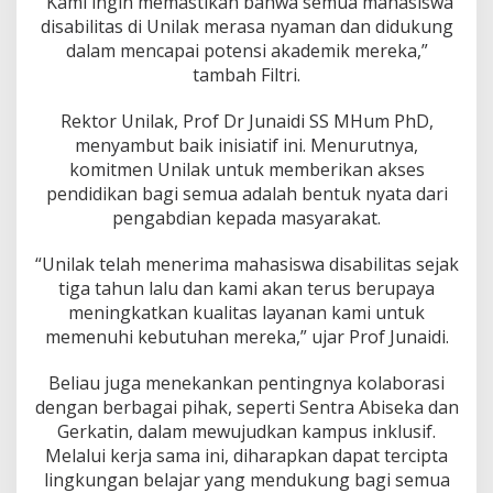
“Kami ingin memastikan bahwa semua mahasiswa
n
disabilitas di Unilak merasa nyaman dan didukung
k
l
dalam mencapai potensi akademik mereka,”
u
tambah Filtri.
s
i
Rektor Unilak, Prof Dr Junaidi SS MHum PhD,
f
menyambut baik inisiatif ini. Menurutnya,
komitmen Unilak untuk memberikan akses
pendidikan bagi semua adalah bentuk nyata dari
pengabdian kepada masyarakat.
“Unilak telah menerima mahasiswa disabilitas sejak
tiga tahun lalu dan kami akan terus berupaya
meningkatkan kualitas layanan kami untuk
memenuhi kebutuhan mereka,” ujar Prof Junaidi.
Beliau juga menekankan pentingnya kolaborasi
dengan berbagai pihak, seperti Sentra Abiseka dan
Gerkatin, dalam mewujudkan kampus inklusif.
Melalui kerja sama ini, diharapkan dapat tercipta
lingkungan belajar yang mendukung bagi semua