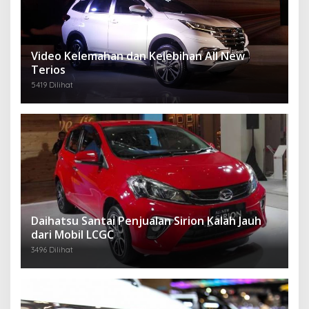
Video Kelemahan dan Kelebihan All New
Terios
5419 Dilihat
Daihatsu Santai Penjualan Sirion Kalah Jauh
dari Mobil LCGC
3496 Dilihat