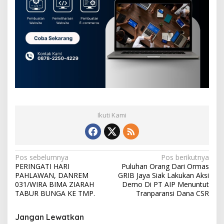
Ikuti Kami
N
Pos sebelumnya
Pos berikutnya
PERINGATI HARI
Puluhan Orang Dari Ormas
a
PAHLAWAN, DANREM
GRIB Jaya Siak Lakukan Aksi
v
031/WIRA BIMA ZIARAH
Demo Di PT AIP Menuntut
TABUR BUNGA KE TMP.
Tranparansi Dana CSR
i
g
Jangan Lewatkan