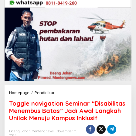
Homepage
/
Pendidikan
T
o
Toggle navigation Seminar “Disabilitas
g
g
Menembus Batas” Jadi Awal Langkah
l
Unilak Menuju Kampus Inklusif
e
n
a
Daeng Johan Mentengnews
November 11,
2024