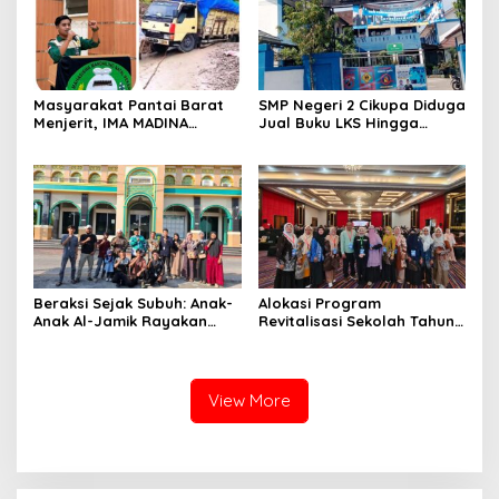
Tua, Kempas.
Masyarakat Pantai Barat
SMP Negeri 2 Cikupa Diduga
Menjerit, IMA MADINA
Jual Buku LKS Hingga
Pekanbaru Desak
Ratusan Ribu
Perbaikan Total Jalan
Lintas Batang Natal- Natal
Beraksi Sejak Subuh: Anak-
Alokasi Program
Anak Al-Jamik Rayakan
Revitalisasi Sekolah Tahun
Hari Anak Nasional dengan
2026 Kabupaten Kepulauan
Cerdas Cermat Islami
Meranti Naik, dari 84
Sekolah Menjadi 95 Satuan
Pendidikan.
View More