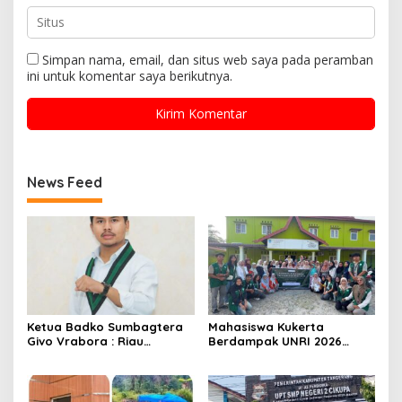
Simpan nama, email, dan situs web saya pada peramban
ini untuk komentar saya berikutnya.
News Feed
Ketua Badko Sumbagtera
Mahasiswa Kukerta
Givo Vrabora : Riau
Berdampak UNRI 2026
Petroleum Buktikan
Gelar Lomba Pembuatan
Standar Tinggi Dalam Tata
Lilin Aromaterapi dari
Kelola BUMD yang Bersih
Minyak Jelantah Bersama
dan Akuntabel
Ibu-Ibu PPK di Desa Pekan