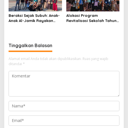
Beraksi Sejak Subuh: Anak-
Alokasi Program
Anak Al-Jamik Rayakan
Revitalisasi Sekolah Tahun
Hari Anak Nasional dengan
2026 Kabupaten Kepulauan
Cerdas Cermat Islami
Meranti Naik, dari 84
Sekolah Menjadi 95 Satuan
Pendidikan.
Tinggalkan Balasan
Alamat email Anda tidak akan dipublikasikan.
Ruas yang wajib
ditandai
*