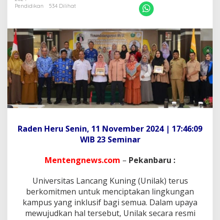
v
Pendidikan
534 Dilihat
i
g
a
t
i
o
n
S
e
m
i
n
a
r
Raden Heru Senin, 11 November 2024 | 17:46:09
"
WIB 23 Seminar
D
i
Mentengnews.com
–
Pekanbaru :
s
a
b
Universitas Lancang Kuning (Unilak) terus
i
berkomitmen untuk menciptakan lingkungan
l
kampus yang inklusif bagi semua. Dalam upaya
i
mewujudkan hal tersebut, Unilak secara resmi
t