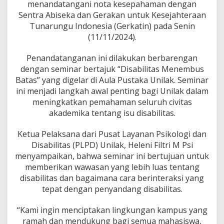
a
menandatangani nota kesepahaman dengan
s
Sentra Abiseka dan Gerakan untuk Kesejahteraan
M
Tunarungu Indonesia (Gerkatin) pada Senin
e
(11/11/2024).
n
e
m
Penandatanganan ini dilakukan berbarengan
b
dengan seminar bertajuk “Disabilitas Menembus
u
Batas” yang digelar di Aula Pustaka Unilak. Seminar
s
ini menjadi langkah awal penting bagi Unilak dalam
B
a
meningkatkan pemahaman seluruh civitas
t
akademika tentang isu disabilitas.
a
s
Ketua Pelaksana dari Pusat Layanan Psikologi dan
"
Disabilitas (PLPD) Unilak, Heleni Filtri M Psi
J
a
menyampaikan, bahwa seminar ini bertujuan untuk
d
memberikan wawasan yang lebih luas tentang
i
disabilitas dan bagaimana cara berinteraksi yang
A
tepat dengan penyandang disabilitas.
w
a
l
“Kami ingin menciptakan lingkungan kampus yang
L
ramah dan mendukung bagi semua mahasiswa,