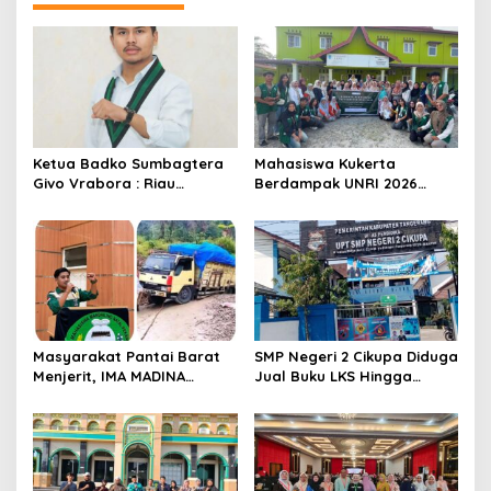
a
s
i
p
o
s
Ketua Badko Sumbagtera
Mahasiswa Kukerta
Givo Vrabora : Riau
Berdampak UNRI 2026
Petroleum Buktikan
Gelar Lomba Pembuatan
Standar Tinggi Dalam Tata
Lilin Aromaterapi dari
Kelola BUMD yang Bersih
Minyak Jelantah Bersama
dan Akuntabel
Ibu-Ibu PPK di Desa Pekan
Tua, Kempas.
Masyarakat Pantai Barat
SMP Negeri 2 Cikupa Diduga
Menjerit, IMA MADINA
Jual Buku LKS Hingga
Pekanbaru Desak
Ratusan Ribu
Perbaikan Total Jalan
Lintas Batang Natal- Natal