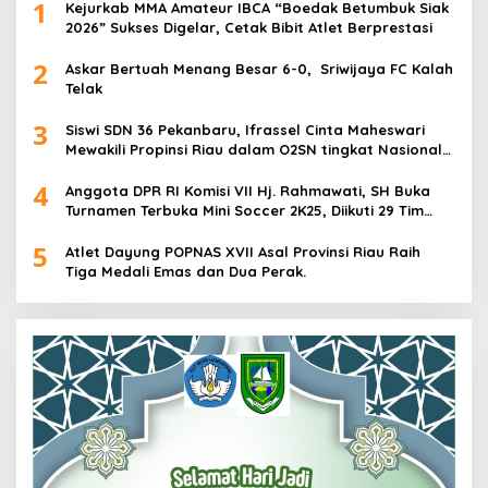
1
Kejurkab MMA Amateur IBCA “Boedak Betumbuk Siak
2026” Sukses Digelar, Cetak Bibit Atlet Berprestasi
2
Askar Bertuah Menang Besar 6-0, Sriwijaya FC Kalah
Telak
3
Siswi SDN 36 Pekanbaru, Ifrassel Cinta Maheswari
Mewakili Propinsi Riau dalam O2SN tingkat Nasional
2025 di Cabor Senam Putri
4
Anggota DPR RI Komisi VII Hj. Rahmawati, SH Buka
Turnamen Terbuka Mini Soccer 2K25, Diikuti 29 Tim
Pria dan Wanita di Kalimantan Utara
5
Atlet Dayung POPNAS XVII Asal Provinsi Riau Raih
Tiga Medali Emas dan Dua Perak.