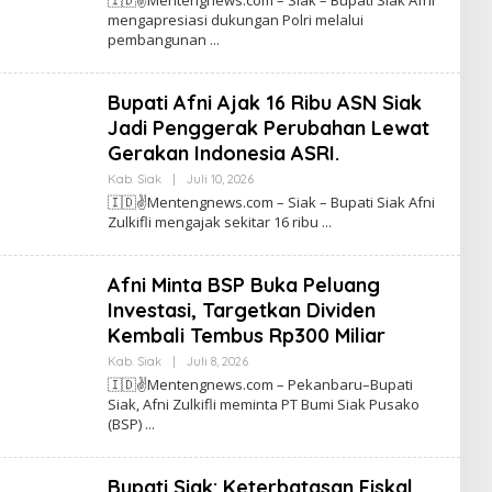
E
W
mengapresiasi dukungan Polri melalui
H
S
pembangunan
T
I
N
O
Bupati Afni Ajak 16 Ribu ASN Siak
M
E
Jadi Penggerak Perubahan Lewat
N
T
Gerakan Indonesia ASRI.
E
N
Kab. Siak
|
Juli 10, 2026
O
G
L
🇮🇩✌️Mentengnews.com – Siak – Bupati Siak Afni
N
E
Zulkifli mengajak sekitar 16 ribu
E
H
W
T
S
I
N
Afni Minta BSP Buka Peluang
O
M
Investasi, Targetkan Dividen
E
Kembali Tembus Rp300 Miliar
N
T
Kab. Siak
|
Juli 8, 2026
O
E
L
N
🇮🇩✌️Mentengnews.com – Pekanbaru–Bupati
E
G
Siak, Afni Zulkifli meminta PT Bumi Siak Pusako
H
N
(BSP)
T
E
I
W
N
S
O
Bupati Siak: Keterbatasan Fiskal
M