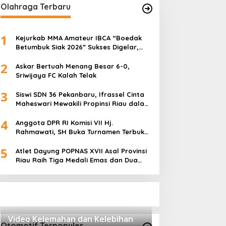
Olahraga Terbaru
1
Kejurkab MMA Amateur IBCA “Boedak
Betumbuk Siak 2026” Sukses Digelar,
Cetak Bibit Atlet Berprestasi
2
Askar Bertuah Menang Besar 6-0,
Sriwijaya FC Kalah Telak
3
Siswi SDN 36 Pekanbaru, Ifrassel Cinta
Maheswari Mewakili Propinsi Riau dalam
O2SN tingkat Nasional 2025 di Cabor
4
Senam Putri
Anggota DPR RI Komisi VII Hj.
Rahmawati, SH Buka Turnamen Terbuka
Mini Soccer 2K25, Diikuti 29 Tim Pria dan
5
Wanita di Kalimantan Utara
Atlet Dayung POPNAS XVII Asal Provinsi
Riau Raih Tiga Medali Emas dan Dua
Perak.
Video Kelemahan dan Kelebihan
Otomotif Terpopuler