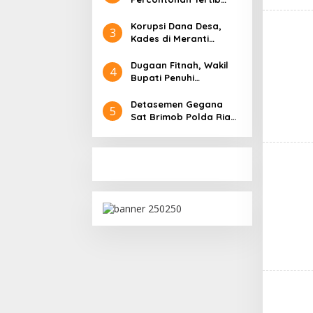
Berlalu Lintas Polres
Bengkalis 2025 Digelar
Korupsi Dana Desa,
3
Secara Daring
Kades di Meranti
Dituntut 3 Tahun,Vonis
2,5 Tahun Penjara
Dugaan Fitnah, Wakil
4
Bupati Penuhi
Panggilan Polisi
Detasemen Gegana
5
Sat Brimob Polda Riau
Gelar Do’a Bersama
dalam Rangka HUT ke-
51 Gegana Korps
Brimob Polri