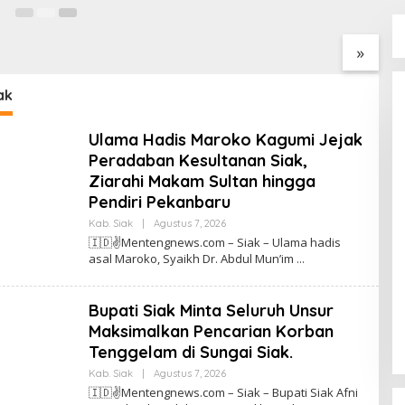
Akselerasi Perda
KETUM FRIC H.DIAN: SARING
P
City (Perda
DULU BARU SHARING CIRI
J
ngan) Kota
ORANG BIJAK BERMEDIA
P
»
aru Bersama Dinas
SOSIAL
W
ngan Hidup Kota
aru dan Tim Pakar
ak
Ulama Hadis Maroko Kagumi Jejak
Peradaban Kesultanan Siak,
Ziarahi Makam Sultan hingga
Pendiri Pekanbaru
Kab. Siak
|
Agustus 7, 2026
O
L
🇮🇩✌️Mentengnews.com – Siak – Ulama hadis
E
asal Maroko, Syaikh Dr. Abdul Mun’im
H
T
I
N
Bupati Siak Minta Seluruh Unsur
O
M
Maksimalkan Pencarian Korban
E
Tenggelam di Sungai Siak.
N
T
Kab. Siak
|
Agustus 7, 2026
O
E
L
N
🇮🇩✌️Mentengnews.com – Siak – Bupati Siak Afni
E
G