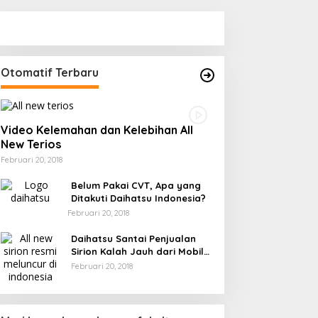
olres Kampar Serahkan
Laksamana Muda TNI
embatan Merah Putih
(Purn.) Dr. Nazali Lempo
resisi Hasil Renovasi ke
Layak Dipertimbangkan
arga Pulau Jambu Kuok
sebagai Jaksa Agung:
Tegas, Berintegritas, dan
Otomatif Terbaru
Tidak Berkompromi
terhadap Penegakan
Hukum
Video Kelemahan dan Kelebihan All
New Terios
Februari 20, 2018
Belum Pakai CVT, Apa yang
Ditakuti Daihatsu Indonesia?
Februari 20, 2018
Daihatsu Santai Penjualan
Sirion Kalah Jauh dari Mobil
LCGC
Februari 20, 2018