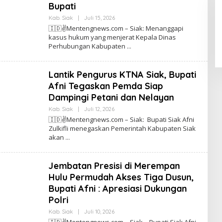
T
Bupati
E
N
Kab. Siak
|
Juli 15, 2026
O
G
L
🇮🇩✌️Mentengnews.com – Siak: Menanggapi
N
E
kasus hukum yang menjerat Kepala Dinas
E
H
W
Perhubungan Kabupaten
T
S
I
N
O
Lantik Pengurus KTNA Siak, Bupati
M
E
Afni Tegaskan Pemda Siap
N
T
Dampingi Petani dan Nelayan
E
N
Kab. Siak
|
Juli 12, 2026
O
G
L
🇮🇩✌️Mentengnews.com – Siak: Bupati Siak Afni
N
E
Zulkifli menegaskan Pemerintah Kabupaten Siak
E
H
W
akan
T
S
I
N
O
Jembatan Presisi di Merempan
M
E
Hulu Permudah Akses Tiga Dusun,
N
T
Bupati Afni : Apresiasi Dukungan
E
Polri
N
G
Kab. Siak
|
Juli 10, 2026
O
N
L
E
🇮🇩✌️Mentengnews.com – Siak – Bupati Siak Afni