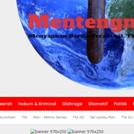
eluruh Unsur Maksimalkan
aerah
Hukum & Kriminal
Olahraga
Otomatif
Politik
nggelam di Sungai Siak.
nkumham
TNI
Polri – Pemilu Damai
TNI AD
Sat Lantas Polri
TNI AU
Ag