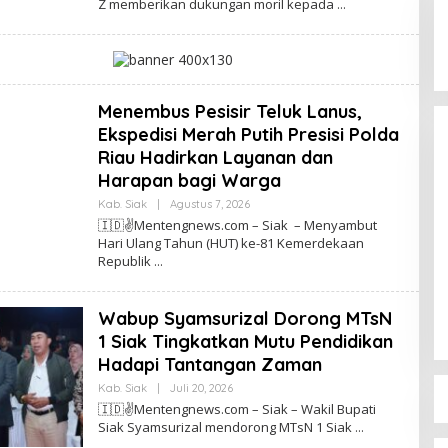
Z memberikan dukungan moril kepada
H
N
T
E
I
W
N
S
O
M
Kegaduhan Yang Membuat
E
Sejumlah Tokoh Semakin Santer
N
Menembus Pesisir Teluk Lanus,
T
Menjadi Buah Bibir Masyarakat
Di Politik
|
Mei 6, 2026
Ekspedisi Merah Putih Presisi Polda
E
N
Riau Hadirkan Layanan dan
G
N
Harapan bagi Warga
E
W
Kab. Siak
|
Agustus 7, 2026
O
S
L
🇮🇩✌️Mentengnews.com – Siak – Menyambut
E
Hari Ulang Tahun (HUT) ke-81 Kemerdekaan
H
Republik
T
I
N
O
Wabup Syamsurizal Dorong MTsN
M
E
1 Siak Tingkatkan Mutu Pendidikan
N
T
Hadapi Tantangan Zaman
E
N
Kab. Siak
|
Juli 20, 2026
O
G
L
🇮🇩✌️Mentengnews.com – Siak – Wakil Bupati
N
E
Siak Syamsurizal mendorong MTsN 1 Siak
E
H
W
T