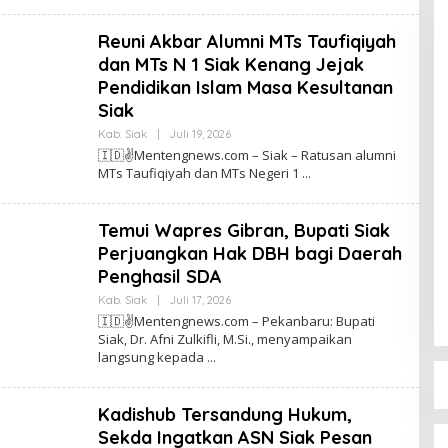
S
I
N
Reuni Akbar Alumni MTs Taufiqiyah
O
M
dan MTs N 1 Siak Kenang Jejak
E
N
Pendidikan Islam Masa Kesultanan
T
Siak
E
N
Kab. Siak
|
Juli 19, 2026
O
G
L
N
🇮🇩✌️Mentengnews.com – Siak – Ratusan alumni
E
E
MTs Taufiqiyah dan MTs Negeri 1
H
W
T
S
I
N
Temui Wapres Gibran, Bupati Siak
O
M
Perjuangkan Hak DBH bagi Daerah
E
Penghasil SDA
N
T
Kab. Siak
|
Juli 17, 2026
O
E
L
N
🇮🇩✌️Mentengnews.com – Pekanbaru: Bupati
E
G
Siak, Dr. Afni Zulkifli, M.Si., menyampaikan
H
N
langsung kepada
T
E
I
W
N
S
O
Kadishub Tersandung Hukum,
M
E
Sekda Ingatkan ASN Siak Pesan
N