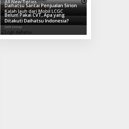
All New Terios
Daihatsu Santai Penjualan Sirion
5421 Dilihat
Kalah Jauh dari Mobil LCGC
Belum Pakai CVT, Apa yang
3500 Dilihat
Ditakuti Daihatsu Indonesia?
3499 Dilihat