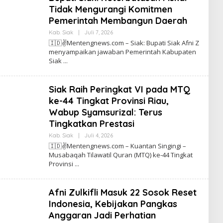
E
Tidak Mengurangi Komitmen
N
T
Pemerintah Membangun Daerah
E
N
Kab. Siak
|
Juli 7, 2026
O
G
L
🇮🇩✌️Mentengnews.com – Siak: Bupati Siak Afni Z
N
E
menyampaikan jawaban Pemerintah Kabupaten
E
H
W
Siak
T
S
I
N
O
Siak Raih Peringkat VI pada MTQ
M
E
ke-44 Tingkat Provinsi Riau,
N
T
Wabup Syamsurizal: Terus
E
Tingkatkan Prestasi
N
G
Kab. Siak
|
Juli 4, 2026
O
N
L
E
🇮🇩✌️Mentengnews.com – Kuantan Singingi –
E
W
Musabaqah Tilawatil Quran (MTQ) ke-44 Tingkat
H
S
Provinsi
T
I
N
O
Afni Zulkifli Masuk 22 Sosok Reset
M
E
Indonesia, Kebijakan Pangkas
N
T
Anggaran Jadi Perhatian
E