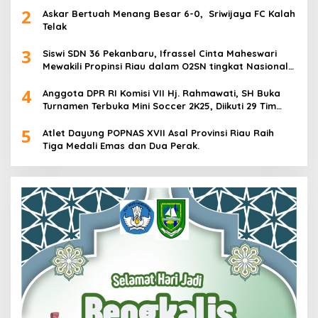
2
Askar Bertuah Menang Besar 6-0, Sriwijaya FC Kalah
Telak
3
Siswi SDN 36 Pekanbaru, Ifrassel Cinta Maheswari
Mewakili Propinsi Riau dalam O2SN tingkat Nasional
2025 di Cabor Senam Putri
4
Anggota DPR RI Komisi VII Hj. Rahmawati, SH Buka
Turnamen Terbuka Mini Soccer 2K25, Diikuti 29 Tim
Pria dan Wanita di Kalimantan Utara
5
Atlet Dayung POPNAS XVII Asal Provinsi Riau Raih
Tiga Medali Emas dan Dua Perak.