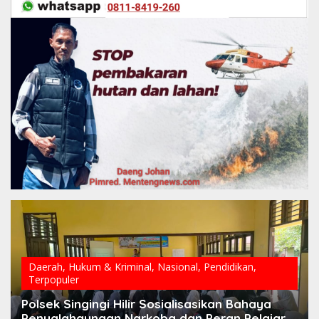
Daerah
,
Hukum & Kriminal
,
Nasional
,
Pendidikan
,
Terpopuler
Polsek Singingi Hilir Sosialisasikan Bahaya
Penyalahgunaan Narkoba dan Peran Pelajar