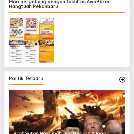
Mari bergabung dengan fakultas AwaBbros
Hangtuah Pekanbaru
Politik Terbaru
Prof Sutan Nasomal: Dua Negara “Jago”
Z