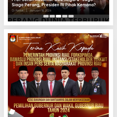
Siaga Perang, Presiden RI Pihak Kemana?
Ri
Di Politik
|
Januari 18, 2026
Di 