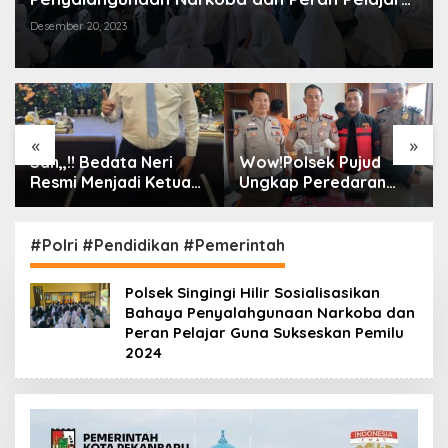
Guna Sukseskan Pemilu 2024
Desember 20, 2023
«
»
Sah,,!! Bedata Neri
Wow!Polsek Pujud
Resmi Menjadi Ketua
Ungkap Peredaran
RT. 01 RW 07,
Sabu 40 Gram, Tiga
Kelurahan Pesisir: Siap
Orang Ditangkap
Menjalankan Amanah
#Polri #Pendidikan #Pemerintah
dan Dukung Seluruh
Program Walikota
Polsek Singingi Hilir Sosialisasikan
Agung Nugroho
Bahaya Penyalahgunaan Narkoba dan
Peran Pelajar Guna Sukseskan Pemilu
2024