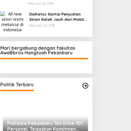
Februari 20, 2018
Daihatsu Santai Penjualan
Sirion Kalah Jauh dari Mobil
LCGC
Februari 20, 2018
Mari bergabung dengan fakultas
AwaBbros Hangtuah Pekanbaru
Polresta Pekanbaru Tes Urine 101
Personel, Tegaskan Komitmen
Bersih Narkoba
Di Politik, Polri
|
Februari 23, 2026
Politik Terbaru
Prof Sutan Naso
“Jago” Siaga Per