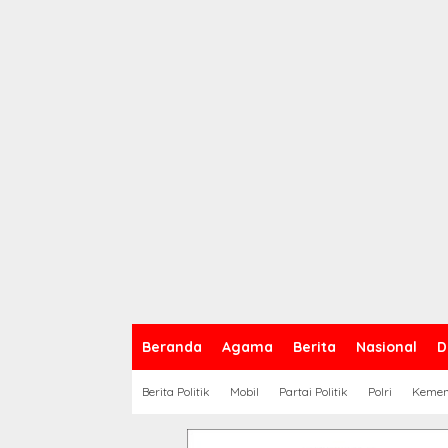
Beranda
Agama
Berita
Nasional
D
Berita Politik
Mobil
Partai Politik
Polri
Keme