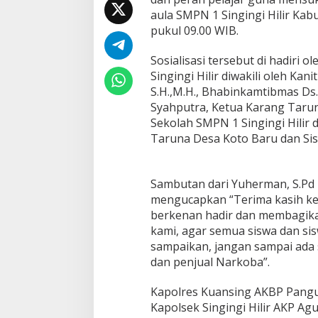
P
aula SMPN 1 Singingi Hilir Kab
e
pukul 09.00 WIB.
n
y
a
Sosialisasi tersebut di hadiri o
l
Singingi Hilir diwakili oleh Kan
a
S.H.,M.H., Bhabinkamtibmas Ds.
h
Syahputra, Ketua Karang Tarun
g
u
Sekolah SMPN 1 Singingi Hilir 
n
Taruna Desa Koto Baru dan Sis
a
a
n
Sambutan dari Yuherman, S.Pd 
N
a
mengucapkan “Terima kasih ke
r
berkenan hadir dan membagika
k
kami, agar semua siswa dan si
o
sampaikan, jangan sampai ada 
b
a
dan penjual Narkoba”.
d
a
Kapolres Kuansing AKBP Panguca
n
Kapolsek Singingi Hilir AKP A
P