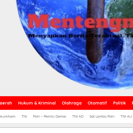
aerah
Hukum & Kriminal
Olahraga
Otomatif
Politik
nkumham
TNI
Polri – Pemilu Damai
TNI AD
Sat Lantas Polri
TNI AU