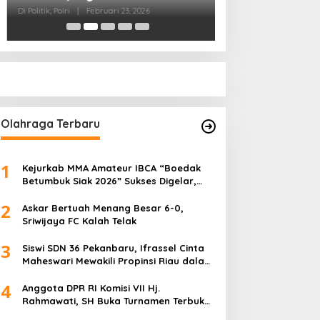
Pihak Kemana?
Di Politik
|
Januari 18, 
Olahraga Terbaru
1
Kejurkab MMA Amateur IBCA “Boedak
Betumbuk Siak 2026” Sukses Digelar,
Cetak Bibit Atlet Berprestasi
2
Askar Bertuah Menang Besar 6-0,
Sriwijaya FC Kalah Telak
3
Siswi SDN 36 Pekanbaru, Ifrassel Cinta
Maheswari Mewakili Propinsi Riau dalam
O2SN tingkat Nasional 2025 di Cabor
4
Senam Putri
Anggota DPR RI Komisi VII Hj.
Rahmawati, SH Buka Turnamen Terbuka
Mini Soccer 2K25, Diikuti 29 Tim Pria dan